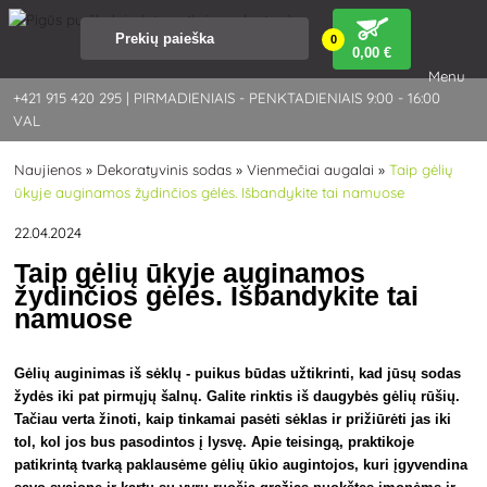
0
0
,00 €
Menu
+421 915 420 295 | PIRMADIENIAIS - PENKTADIENIAIS 9:00 - 16:00
VAL
Naujienos
»
Dekoratyvinis sodas
»
Vienmečiai augalai
»
Taip gėlių
ūkyje auginamos žydinčios gėlės. Išbandykite tai namuose
22.04.2024
Taip gėlių ūkyje auginamos
žydinčios gėlės. Išbandykite tai
namuose
Gėlių auginimas iš sėklų - puikus būdas užtikrinti, kad jūsų sodas
žydės iki pat pirmųjų šalnų. Galite rinktis iš daugybės gėlių rūšių.
Tačiau verta žinoti, kaip tinkamai pasėti sėklas ir prižiūrėti jas iki
tol, kol jos bus pasodintos į lysvę. Apie teisingą, praktikoje
patikrintą tvarką paklausėme gėlių ūkio augintojos, kuri įgyvendina