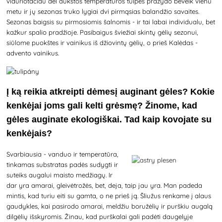
viduriotačiau dėl aukštos temperatūros tulpės pražydo beveik vienu
metu ir jų sezonas truko lygiai dvi pirmąsias balandžio savaites.
Sezonas baigsis su pirmosiomis šalnomis - ir tai labai individualu, bet
kažkur spalio pradžioje. Pasibaigus šviežiai skintų gėlių sezonui,
siūlome puokštes ir vainikus iš džiovintų gėlių, o prieš Kalėdas -
advento vainikus.
Į ką reikia atkreipti dėmesį auginant gėles? Kokie
kenkėjai joms gali kelti grėsmę? Žinome, kad
gėles auginate ekologiškai. Tad kaip kovojate su
kenkėjais?
Svarbiausia - vanduo ir temperatūra,
tinkamas substratas padės sudygti ir
suteiks augalui maisto medžiagų. Ir
dar yra amarai, gleivėtrožės, bet, deja, taip jau yra. Man padeda
mintis, kad turiu eiti su gamta, o ne prieš ją. Šliužus renkame į alaus
gaudykles, kai pasirodo amarai, meldžiu boružėlių ir purškiu augalą
dilgėlių išskyromis. Žinau, kad purškalai gali padėti daugelyje