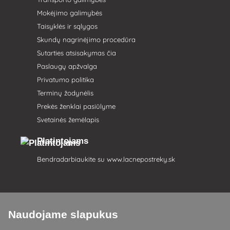
Mokėjimo galimybės
Taisyklės ir sąlygos
Skundų nagrinėjimo procedūra
Sutarties atsisakymas čia
Paslaugų apžvalga
Privatumo politika
Terminų žodynėlis
Prekės ženklai pasiūlyme
Svetainės žemėlapis
Platintojams
Bendradarbiaukite su
www.lacnepostreky.sk
Naudojame slapukus
Visada suteiksime jums ekspertų patarimų