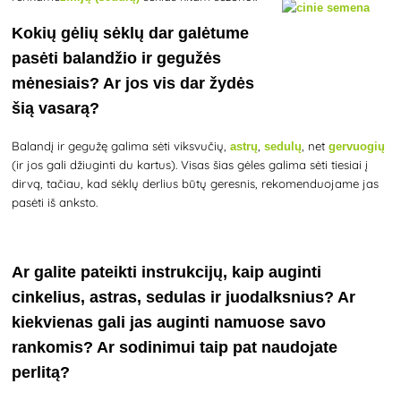
Kokių gėlių sėklų dar galėtume
pasėti balandžio ir gegužės
mėnesiais? Ar jos vis dar žydės
šią vasarą?
Balandį ir gegužę galima sėti viksvučių,
,
, net
astrų
sedulų
gervuogių
(ir jos gali džiuginti du kartus). Visas šias gėles galima sėti tiesiai į
dirvą, tačiau, kad sėklų derlius būtų geresnis, rekomenduojame jas
pasėti iš anksto.
Ar galite pateikti instrukcijų, kaip auginti
cinkelius, astras, sedulas ir juodalksnius? Ar
kiekvienas gali jas auginti namuose savo
rankomis? Ar sodinimui taip pat naudojate
perlitą?