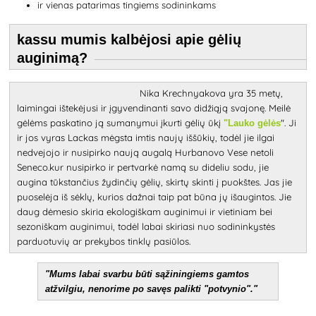
ir vienas patarimas tingiems
sodininkams
kas
su mumis kalbėjosi apie gėlių
auginimą?
Nika Krechnyakova yra 35 metų,
laimingai ištekėjusi ir įgyvendinanti savo didžiąją svajonę. Meilė
gėlėms paskatino ją sumanymui įkurti gėlių ūkį
". Ji
"Lauko gėlės
ir jos vyras Lackas mėgsta imtis naujų iššūkių, todėl jie ilgai
nedvejojo ir nusipirko naują augalą Hurbanovo Vese netoli
Seneco.kur nusipirko ir pertvarkė namą su dideliu sodu, jie
augina tūkstančius žydinčių gėlių, skirtų skinti į puokštes. Jas jie
puoselėja iš sėklų, kurios dažnai taip pat būna jų išaugintos. Jie
daug dėmesio skiria ekologiškam auginimui ir vietiniam bei
sezoniškam auginimui, todėl labai skiriasi nuo sodininkystės
parduotuvių ar prekybos tinklų pasiūlos.
"Mums labai svarbu būti sąžiningiems gamtos
atžvilgiu, nenorime po savęs palikti "potvynio"."