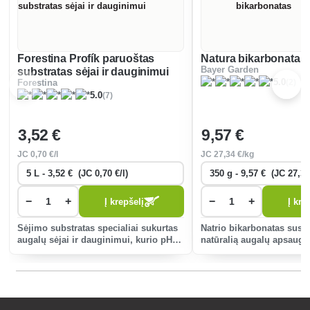
Forestina Profík paruoštas
Natura bikarbonatas
Bayer Garden
substratas sėjai ir dauginimui
(2)
5.0
Forestina
(7)
5.0
3
,52 €
9
,57 €
JC
0
,70 €/l
JC
27
,34 €/kg
−
+
−
+
Į krepšelį
Į kre
Sėjimo substratas specialiai sukurtas
Natrio bikarbonatas susti
augalų sėjai ir dauginimui, kurio pH
natūralią augalų apsaug
reakcija sureguliuota, o perlitas -
miltligės ir žvynelinės. 
sureguliuotas.
natūralus produktas.