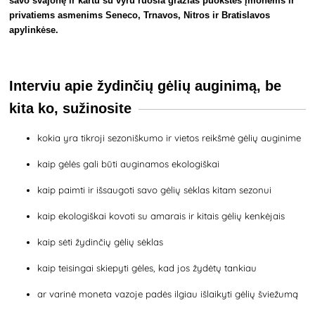
savo svajonę ir kartu su vyru ruošia gražias puokštes įmonėms ir
privatiems asmenims Seneco, Trnavos, Nitros ir Bratislavos
apylinkėse.
Interviu apie žydinčių gėlių auginimą, be
kita ko, sužinosite
kokia yra tikroji sezoniškumo ir vietos reikšmė gėlių auginime
kaip gėlės gali būti auginamos ekologiškai
kaip paimti ir išsaugoti savo gėlių sėklas kitam sezonui
kaip ekologiškai kovoti su amarais ir kitais gėlių kenkėjais
kaip sėti žydinčių gėlių sėklas
kaip teisingai skiepyti gėles, kad jos žydėtų tankiau
ar varinė moneta vazoje padės ilgiau išlaikyti gėlių šviežumą