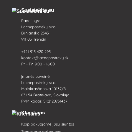
Susisiekite su
Padalinys:
Lacnepostreky s.r.o.
Brnianska 2343
911 05 Trenčín
+421 915 420 295
kontakt@lacnepostreky.sk
Pr - Pn 9:00 - 16:00
Įmonės buveinė:
Lacnepostreky s.r.o.
Malokrasňanská 10137/8
831 54 Bratislava, Slovakija
PVM kodas: SK2120731437
Klientams
Kaip pakuojame jūsų siuntas
Transporto galimybės