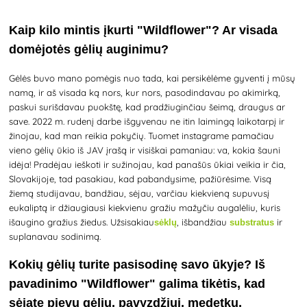
Kaip kilo mintis įkurti "Wildflower"? Ar visada
domėjotės gėlių auginimu?
Gėlės buvo mano pomėgis nuo tada, kai persikėlėme gyventi į mūsų
namą, ir aš visada ką nors, kur nors, pasodindavau po akimirką,
paskui surišdavau puokštę, kad pradžiuginčiau šeimą, draugus ar
save. 2022 m. rudenį darbe išgyvenau ne itin laimingą laikotarpį ir
žinojau, kad man reikia pokyčių. Tuomet instagrame pamačiau
vieno gėlių ūkio iš JAV įrašą ir visiškai pamaniau: va, kokia šauni
idėja! Pradėjau ieškoti ir sužinojau, kad panašūs ūkiai veikia ir čia,
Slovakijoje, tad pasakiau, kad pabandysime, pažiūrėsime. Visą
žiemą studijavau, bandžiau, sėjau, varčiau kiekvieną supuvusį
eukaliptą ir džiaugiausi kiekvienu gražiu mažyčiu augalėliu, kuris
išaugino gražius žiedus.
Užsisakiau
, išbandžiau
ir
sėklų
substratus
suplanavau sodinimą.
Kokių gėlių turite pasisodinę savo ūkyje? Iš
pavadinimo "Wildflower" galima tikėtis, kad
sėjate pievų gėlių, pavyzdžiui, medetkų,