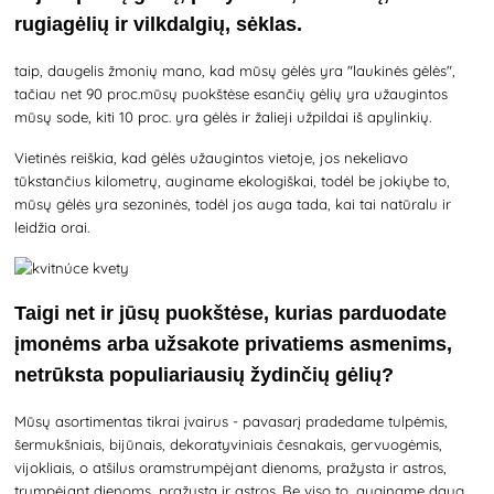
rugiagėlių ir vilkdalgių, sėklas.
taip, daugelis žmonių mano, kad mūsų gėlės yra "laukinės gėlės",
tačiau net 90 proc.mūsų puokštėse esančių gėlių yra užaugintos
mūsų sode, kiti 10 proc. yra gėlės ir žalieji užpildai iš apylinkių.
Vietinės reiškia, kad gėlės užaugintos vietoje, jos nekeliavo
tūkstančius kilometrų, auginame ekologiškai, todėl be jokiųbe to,
mūsų gėlės yra sezoninės, todėl jos auga tada, kai tai natūralu ir
leidžia orai.
Taigi net ir jūsų puokštėse, kurias parduodate
įmonėms arba užsakote privatiems asmenims,
netrūksta populiariausių žydinčių gėlių?
Mūsų asortimentas tikrai įvairus - pavasarį pradedame tulpėmis,
šermukšniais, bijūnais, dekoratyviniais česnakais, gervuogėmis,
vijokliais, o atšilus oramstrumpėjant dienoms, pražysta ir astros,
trumpėjant dienoms, pražysta ir astros. Be viso to, auginame daug