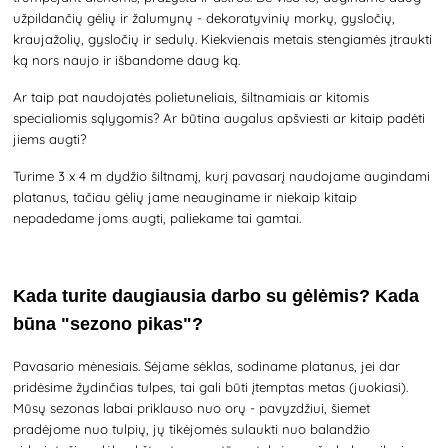
užpildančių gėlių ir žalumynų - dekoratyvinių morkų, gysločių,
kraujažolių, gysločių ir sedulų. Kiekvienais metais stengiamės įtraukti
ką nors naujo ir išbandome daug ką.
Ar taip pat naudojatės polietuneliais, šiltnamiais ar kitomis
specialiomis sąlygomis? Ar būtina augalus apšviesti ar kitaip padėti
jiems augti?
Turime 3 x 4 m dydžio šiltnamį, kurį pavasarį naudojame augindami
platanus, tačiau gėlių jame neauginame ir niekaip kitaip
nepadedame joms augti, paliekame tai gamtai.
Kada turite daugiausia darbo su gėlėmis? Kada
būna "sezono pikas"?
Pavasario mėnesiais. Sėjame sėklas, sodiname platanus, jei dar
pridėsime žydinčias tulpes, tai gali būti įtemptas metas (juokiasi).
Mūsų sezonas labai priklauso nuo orų - pavyzdžiui, šiemet
pradėjome nuo tulpių, jų tikėjomės sulaukti nuo balandžio