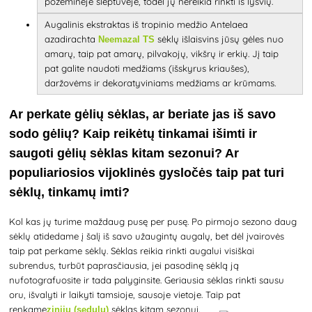
požeminėje slėptuvėje, todėl jų nereikia rinkti iš lysvių.
Augalinis ekstraktas iš tropinio medžio Antelaea
azadirachta
sėklų išlaisvins jūsų gėles nuo
Neemazal TS
amarų, taip pat amarų, pilvakojų, vikšrų ir erkių. Jį taip
pat galite naudoti medžiams (išskyrus kriaušes),
daržovėms ir dekoratyviniams medžiams ar krūmams.
Ar perkate gėlių sėklas, ar beriate jas iš savo
sodo gėlių? Kaip reikėtų tinkamai išimti ir
saugoti gėlių sėklas kitam sezonui? Ar
populiariosios vijoklinės gysločės taip pat turi
sėklų, tinkamų imti?
Kol kas jų turime maždaug pusę per pusę. Po pirmojo sezono daug
sėklų atidedame į šalį iš savo užaugintų augalų, bet dėl įvairovės
taip pat perkame sėklų. Sėklas reikia rinkti augalui visiškai
subrendus, turbūt paprasčiausia, jei pasodinę sėklą ją
nufotografuosite ir tada palyginsite. Geriausia sėklas rinkti sausu
oru, išvalyti ir laikyti tamsioje, sausoje vietoje.
Taip pat
renkame
sėklas
kitam sezonui.
zinijų (sedulų)