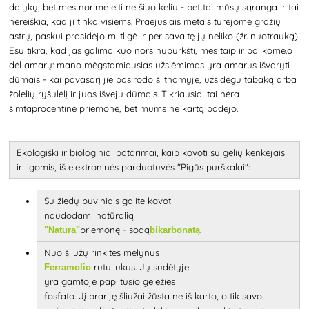
dalykų, bet mes norime eiti ne šiuo keliu - bet tai mūsų sąranga ir tai
nereiškia, kad ji tinka visiems. Praėjusiais metais turėjome gražių
astrų, paskui prasidėjo miltligė ir per savaitę jų neliko (žr. nuotrauką).
Esu tikra, kad jas galima kuo nors nupurkšti, mes taip ir palikome.o
dėl amarų: mano mėgstamiausias užsiėmimas yra amarus išvaryti
dūmais - kai pavasarį jie pasirodo šiltnamyje, užsidegu tabaką arba
žolelių ryšulėlį ir juos išveju dūmais. Tikriausiai tai nėra
šimtaprocentinė priemonė, bet mums ne kartą padėjo.
Ekologiški ir biologiniai patarimai, kaip kovoti su gėlių kenkėjais
ir ligomis, iš elektroninės parduotuvės "Pigūs purškalai":
Su žiedų puviniais galite kovoti
naudodami natūralią
priemonę -
sodą
.
"Natura"
bikarbonatą
Nuo šliužų rinkitės mėlynus
rutuliukus. Jų sudėtyje
Ferramolio
yra gamtoje paplitusio geležies
fosfato. Jį prariję šliužai žūsta ne iš karto, o tik savo