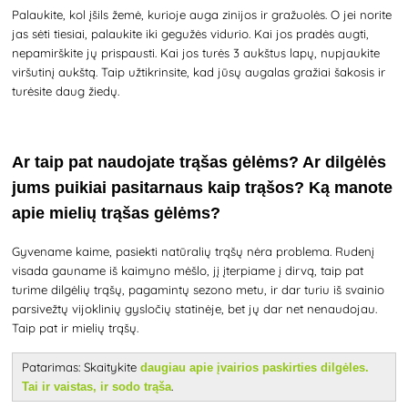
Palaukite, kol įšils žemė, kurioje auga zinijos ir gražuolės. O jei norite
jas sėti tiesiai, palaukite iki gegužės vidurio. Kai jos pradės augti,
nepamirškite jų prispausti. Kai jos turės 3 aukštus lapų, nupjaukite
viršutinį aukštą. Taip užtikrinsite, kad jūsų augalas gražiai šakosis ir
turėsite daug žiedų.
Ar taip pat naudojate trąšas gėlėms? Ar dilgėlės
jums puikiai pasitarnaus kaip trąšos? Ką manote
apie mielių trąšas gėlėms?
Gyvename kaime, pasiekti natūralių trąšų nėra problema. Rudenį
visada gauname iš kaimyno mėšlo, jį įterpiame į dirvą, taip pat
turime dilgėlių trąšų, pagamintų sezono metu, ir dar turiu iš svainio
parsivežtų vijoklinių gysločių statinėje, bet jų dar net nenaudojau.
Taip pat ir mielių trąšų.
Patarimas: Skaitykite
daugiau apie įvairios paskirties dilgėles.
.
Tai ir vaistas, ir sodo trąša