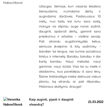
Užaugau šeimoje, kuri vasaras leisdavo
šienaudama, nuimdama derlių ir
augindama daržoves. Pastaruosius 10
metų, nuo tada, kai turiu savo sodą,
manyje vis stipriau auga noras sodinti,
dauginti, apdoroti derlių, gaminti savo
prieskonius ir arbatas – visiškai savaip.
Pati atrandu augalininkystės kelius,
semiuosi įkvėpimo iš kitų sodininkų –
šiandien tai lengva, nes turime socialinius
tinklus ir internetą. Bandau, bandau ir dar
kartą bandau. Nauji metodai, nauji
gaminiai, nauji būdai. Visa tai su meile ir
atsidavimu, kurį paveldėjau iš savo tėvų.
Šiame tinklaraštyje mielai dalinuosi viskuo
įdomiu, ką atrandu ar pati išbandau.
Malonaus skaitymo, draugai!
Kaip auginti, pjauti ir dauginti
21.03.2022
oleandrą?