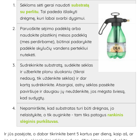
Sėkloms sėti gerai naudoti
substratą
. Tai padeda išlaikyti
su perlitu
drėgmę, kuri labai svarbi dygimui.
Paruoškite sėjimo padėklą arba
naudokite plastikinį mėsos padėklą
(mes perdirbame), būtinai padarykite
padėkle skylučių vandens pertekliui
nutekėti.
Sudrėkinkite substratą, sudėkite sėklas
ir užberkite plonu sluoksniu (tikrai
nedaug, tik uždenkite sėklas) ir dar
kartą sudrėkinkite. Atsargiai, astrų sėklas pasėkite
paviršiuje ir daugiau jų neuždenkite, jos mėgsta šviesą,
kad sudygtų.
Nepamirškite, kad substratas turi būti drėgnas, jo
nelaistykite, o tik auginkite - tam tiks patogus
rankinis
.
slėginis purkštuvas
Ir jūs pasėjote, o dabar tikrinkite bent 5 kartus per dieną, kaip aš, ar