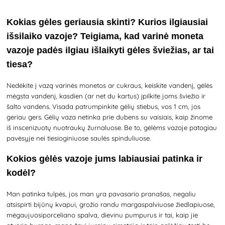
Kokias gėles geriausia skinti? Kurios ilgiausiai
išsilaiko vazoje? Teigiama, kad varinė moneta
vazoje padės ilgiau išlaikyti gėles šviežias, ar tai
tiesa?
Nedėkite į vazą varinės monetos ar cukraus, keiskite vandenį, gėlės
mėgsta vandenį, kasdien (ar net du kartus) įpilkite joms šviežio ir
šalto vandens. Visada patrumpinkite gėlių stiebus, vos 1 cm, jos
geriau gers. Gėlių vaza netinka prie dubens su vaisiais, kaip žinome
iš inscenizuotų nuotraukų žurnaluose. Be to, gėlėms vazoje patogiau
pavėsyje nei tiesioginiuose saulės spinduliuose.
Kokios gėlės vazoje jums labiausiai patinka ir
kodėl?
Man patinka tulpės, jos man yra pavasario pranašas, negaliu
atsispirti bijūnų kvapui, grožio randu margaspalviuose žiedlapiuose,
mėgaujuosiporceliano spalva, dievinu pumpurus ir tai, kaip jie