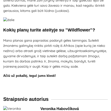
atveria burnas, mane žavi jurginų simetrija ir taip galėčiau tęsti be
galo. Kiekviena gėlė turi savo žavesio ir manau, kad negaliu išrinkti
geriausios, kitoms gali būti liūdna (juokiasi).
Kokių planų turite ateityje su "Wildflower"?
Mano planas gana paprastas: padaryti gėles laimingas. Suteikti
žmonėms galimybę rinktis: pirkti rožę iš Afrikos (apie kurią jie nieko
nežino) arba atrasti grožį vietinėse gėlėse, užaugintosekaimynystėje,
gyvame dirvožemyje, ir taip suteikti darbą pažįstamam žmogui,
kuriam šis darbas patinka. Ir, žinoma, mokytis, bandyti, turėti
įvairesnę pasiūlą ir augti. Kaip ir gėlės mūsų sode.
Ačiū už pokalbį, tegul jums klesti!
Straipsnio autorius
Veronika Habovčíková