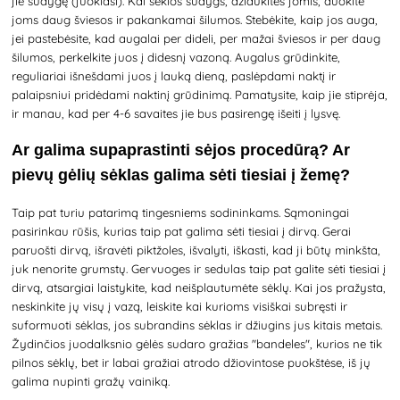
jie sudygę (juokiasi). Kai sėklos sudygs, džiaukitės jomis, duokite
joms daug šviesos ir pakankamai šilumos. Stebėkite, kaip jos auga,
jei pastebėsite, kad augalai per dideli, per mažai šviesos ir per daug
šilumos, perkelkite juos į didesnį vazoną. Augalus grūdinkite,
reguliariai išnešdami juos į lauką dieną, paslėpdami naktį ir
palaipsniui pridėdami naktinį grūdinimą. Pamatysite, kaip jie stiprėja,
ir manau, kad per 4-6 savaites jie bus pasirengę išeiti į lysvę.
Ar galima supaprastinti sėjos procedūrą? Ar
pievų gėlių sėklas galima sėti tiesiai į žemę?
Taip pat turiu patarimą tingesniems sodininkams. Sąmoningai
pasirinkau rūšis, kurias taip pat galima sėti tiesiai į dirvą. Gerai
paruošti dirvą, išravėti piktžoles, išvalyti, iškasti, kad ji būtų minkšta,
juk nenorite grumstų. Gervuoges ir sedulas taip pat galite sėti tiesiai į
dirvą, atsargiai laistykite, kad neišplautumėte sėklų. Kai jos pražysta,
neskinkite jų visų į vazą, leiskite kai kurioms visiškai subręsti ir
suformuoti sėklas, jos subrandins sėklas ir džiugins jus kitais metais.
Žydinčios juodalksnio gėlės sudaro gražias "bandeles", kurios ne tik
pilnos sėklų, bet ir labai gražiai atrodo džiovintose puokštėse, iš jų
galima nupinti gražų vainiką.