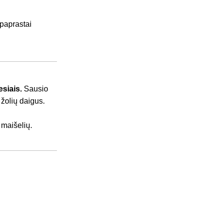
paprastai
esiais.
Sausio
 žolių daigus.
.
 maišelių.