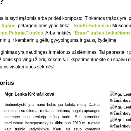
s?
ga
laistyti trąšomis arba pridėti komposto. Tinkamos trąšos yra, 
 trąšos
. pelargonijoms ypač tinka "
South Bohemian
Muscadi
ngo Petunia" trąšos
. Arba rinkitės
"Engo" trąšas žydinčiom
oninių ir kambarinių gėlių gyvybingumą ir gausų žydėjimą.
ginimas yra naudingas ir malonus užsiėmimas. Tai paprasta ir
iomis spalvingų žiedų kekėmis. Eksperimentuokite su spalvų d
jums visokeriopos sėkmės!
torius
Mgr. Lenka Krčmáriková
Sodininkystė yra mano hobis jau keletą metų. Dažnai
susiduriu su dilema, renkantis tinkamą augalų apsaugos
priemonę nuo kenkėjų mūsų sode. Su internetine
parduotuve lacnepostreky.sk dirbu nuo 2019 m. rugsėjo
kaip turinio vadybininkė. Kartu su savo komanda