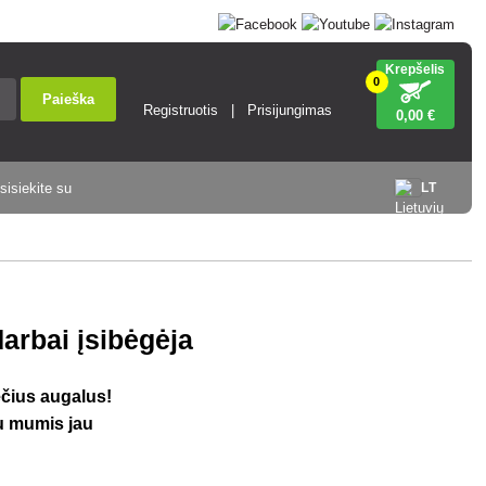
Krepšelis
0
Paieška
Registruotis
Prisijungimas
0
,00 €
sisiekite su
LT
arbai įsibėgėja
ečius augalus!
su mumis jau