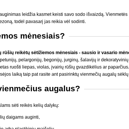
uginimas leidžia kasmet keisti savo sodo išvaizdą. Vienmetės 
sezoną, todėl pavasarį jas reikia vėl sodinti.
iemos mėnesiais?
 rūšių reikėtų sėti
žiemos mėnesiais
- sausio ir vasario mėn
etunijų, pelargonijų, begonijų, jurginų, šalavijų ir dekoratyvinių
tas ruošti liepas, violas, įvairių rūšių gvazdikėlius ar paparčius
os laiką taip pat rasite ant pasirinktų vienmečių augalų sėklų
 vienmečius augalus?
ms sėti reikės kelių dalykų:
ių daigams auginti,
o arba plastikinių maišelių,