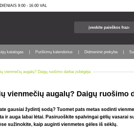
IENIAIS 9:00 - 16:00 VAL
kėjų katalogas
Purškimų kalendorius
Didmeninė prekyba
Su
žių vienmečių augalų? Daigų ruošimo darbai įsibėgėja
žių vienmečių augalų? Daigų ruošimo d
ate gausiai žydintį sodą? Tuomet pats metas sodinti vienm
 ir auga labai lėtai. Pasiruoškite spalvingai gėlių vasarai 
ėse sužinokite, kaip auginti vienmetes gėles iš sėklų.