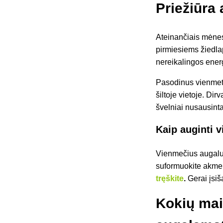
Priežiūra
Ateinančiais mėnesi
pirmiesiems žiedlap
nereikalingos energ
Pasodinus vienmete
šiltoje vietoje. Di
švelniai nusausinta
Kaip auginti 
Vienmečius augalu
suformuokite akmen
tręškite
.
Gerai įsi
Kokių mai