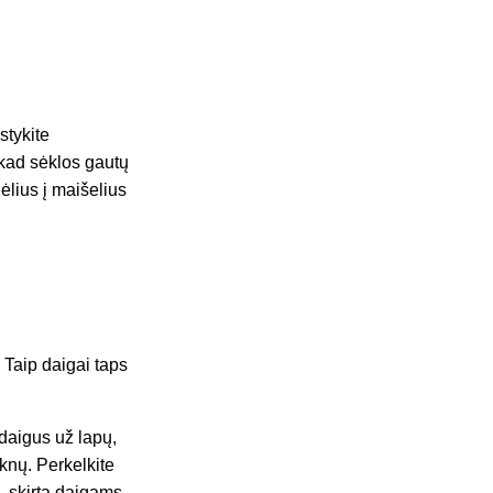
stykite
 kad sėklos gautų
lius į maišelius
. Taip daigai taps
daigus už lapų,
aknų. Perkelkite
, skirtą daigams