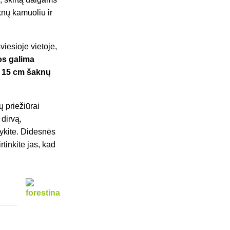
knų kamuoliu ir
viesioje vietoje,
uos galima
p 15 cm šaknų
ų priežiūrai
 dirvą,
tykite.
Didesnės
tinkite jas, kad