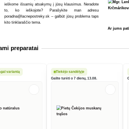
ieškome išsamių atsakymų į jūsų klausimus. Neradote
to, ko ieškojote? Parašykite man adresu
poradna@lacnepostreky.sk – galbūt jūsų problema taps
kito tinklaraščio tema.
Ar jums pat
mi preparatai
gal variantą
Tiekėjo sandėlyje
Galite turėti o 7 dienų, 13.08.
G