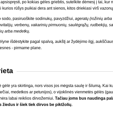
 apsispręsti, po kokias gėles griebtis, sutelkite dėmesį į tai, kur n
i kurios rūšys puikiai dera ant sienos, kitos driekiasi virš vazon
o sodo, pasiruoškite sodinukų, pavyzdžiui,
ageratų (rožinių arba 
anvitalijų, verbenų, vakarinių pirmuonių, saulėgrąžų, rudbekijų, s
kų arba medetkų.
lyne išdėstykite pagal spalvą, aukštį ar žydėjimo ilgį, aukščia
žesnes - pirmame plane.
ieta
gėlė yra skirtinga, nors visos jos mėgsta saulę ir šilumą. Kai k
čiai, medetkos ar petunijos), o vijoklinės vienmetės gėlės (gau
) nėra labai reiklios dirvožemiui.
Tačiau joms bus naudinga pal
 žiedus ir šiek tiek dirvos be piktžolių.