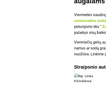
augalam
Vienmetes naudin
universalios sodo
petunijoms tiks "
E
palaikys visų balk
Vienmečių gėlių au
namus ar sodą graž
nuožiūra. Linkime 
Straipsnio au