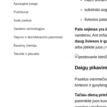
Apsauginė įranga
substrato aug
Purkštuvai
šviesios pat
Sodo įrankiai
Vandens technologijos
Pats sėjimas yra
vandeniu. Ant virša
Valymo ir dezinfekavimo priemonės
daug šviesos ir ga
Baseinų chemija
arba įdėkite juos į 
Tekstilė ir plėvelės
Daigų pikavi
Pasėtus vienmečius 
tvirtesni ir gyvybin
Tačiau dieną prieš
paremkite juos kuol
augalus į mažesniu