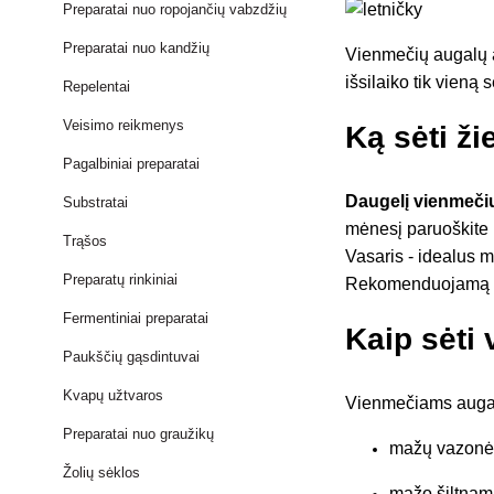
Preparatai nuo ropojančių vabzdžių
Preparatai nuo kandžių
Vienmečių augalų a
išsilaiko tik vieną 
Repelentai
Veisimo reikmenys
Ką sėti ž
Pagalbiniai preparatai
Daugelį vienmečių
Substratai
mėnesį paruoškite p
Trąšos
Vasaris - idealus me
Preparatų rinkiniai
Rekomenduojamą sėj
Fermentiniai preparatai
Kaip sėti
Paukščių gąsdintuvai
Kvapų užtvaros
Vienmečiams augala
Preparatai nuo graužikų
mažų vazonėl
Žolių sėklos
mažo šiltnami