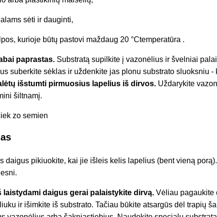
alams sėti ir dauginti,
alpos, kurioje būtų pastovi maždaug 20
°C
temperatūra
.
labai paprastas.
Substratą supilkite į vazonėlius ir švelniai palai
us suberkite sėklas ir uždenkite jas plonu substrato sluoksniu -
lėtų išstumti pirmuosius lapelius iš dirvos.
Uždarykite vazonė
mini šiltnamį.
mas
daigus pikiuokite, kai jie išleis kelis lapelius (bent vieną porą)
gesni.
 laistydami daigus gerai palaistykite dirvą.
Vėliau pagaukite 
iuku ir išimkite iš substrato. Tačiau būkite atsargūs dėl trapių š
s vazonėlius arba šakniastiebius. Naudokite specialų substratą