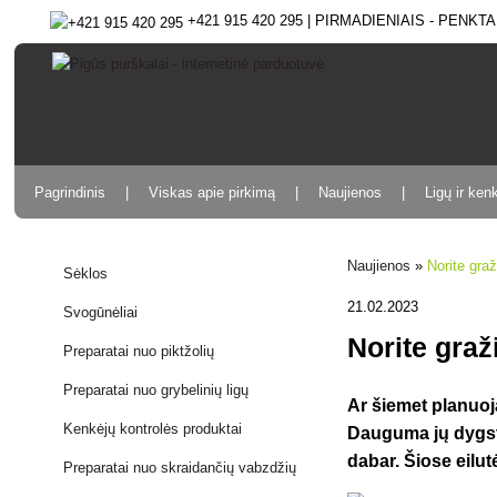
+421 915 420 295 | PIRMADIENIAIS - PENKTAD
Pagrindinis
Viskas apie pirkimą
Naujienos
Ligų ir ken
Naujienos
»
Norite gra
Sėklos
21.02.2023
Svogūnėliai
Norite gra
Preparatai nuo piktžolių
Preparatai nuo grybelinių ligų
Ar šiemet planuoj
Kenkėjų kontrolės produktai
Dauguma jų dygsta
dabar. Šiose eilut
Preparatai nuo skraidančių vabzdžių