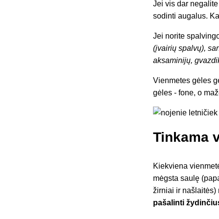
Jei vis dar negalite
sodinti augalus. Ka
Jei norite spalving
(įvairių spalvų), s
aksaminijų, gvazdi
Vienmetes gėles gė
gėles - fone, o ma
Tinkama v
Kiekviena vienmetė 
mėgsta saulę (papar
žirniai ir našlaitės
pašalinti žydinčius