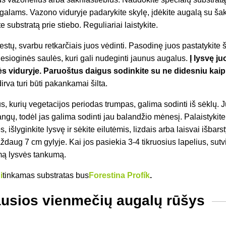
alams. Vazono viduryje padarykite skylę, įdėkite augalą su ša
e substratą prie stiebo. Reguliariai laistykite.
tų, svarbu retkarčiais juos vėdinti. Pasodinę juos pastatykite š
iesioginės saulės, kuri gali nudeginti jaunus augalus.
Į lysvę j
ės viduryje. Paruoštus daigus sodinkite su ne didesniu kai
irva turi būti pakankamai šilta.
 kurių vegetacijos periodas trumpas, galima sodinti iš sėklų. J
ngų, todėl jas galima sodinti jau balandžio mėnesį. Palaistykite
s, išlyginkite lysvę ir sėkite eilutėmis, lizdais arba laisvai išbars
aug 7 cm gylyje. Kai jos pasiekia 3-4 tikruosius lapelius, sutvir
mą lysvės tankumą.
i
tinkamas substratas bus
Forestina Profík
.
ausios vienmečių augalų rūšys