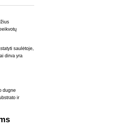
džius
neeikvotų
tatyti saulėtoje,
ai dirva yra
no dugne
bstrato ir
ams