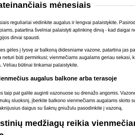
 ateinančiais mėnesiais
ais reguliariai vėdinkite augalus ir lengvai palaistykite. Pasiro
iams, patartina švelniai palaistyti aplinkinę dirvą - kad daigai 
ijos dirvai spausti.
s gėles į lysvę ar balkoną didesniame vazone, patartina jas pas
rva neturi būti permirkusi; vienmečiams augalams geriau sekasi, k
. Vėliau būtinai tinkamai palaistykite.
vienmečius augalus balkone arba terasoje
s taip pat galite auginti vazonuose su drenažo angomis. Vazo
ukų sluoksnį, įberkite balkono vienmečiams augalams skirto su
šaknijusius daigus su šaknų gniužulu pasodinkite į vazoną.
stinių medžiagų reikia vienmeči