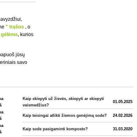
pavyzdžiui,
ne
" trąšos
, o
s gėlėms
, kurios
 papuoš jūsų
eriniais savo
Kaip skiepyti už žievės, skiepyti ar skiepyti
01.05.2025
vaismedžius?
Kaip teisingai atlikti žiemos genėjimą sode?
24.02.2026
Kaip sode pasigaminti komposto?
31.03.2020