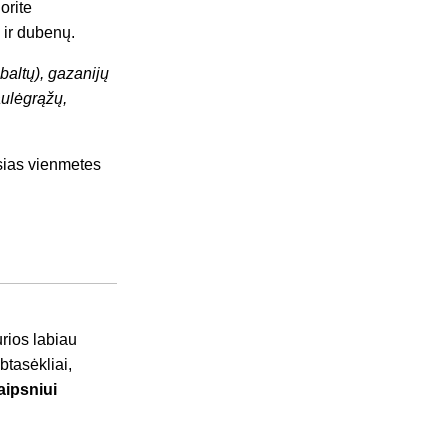
orite
ų ir dubenų.
baltų), gazanijų
aulėgrąžų,
usias vienmetes
urios labiau
btasėkliai,
aipsniui