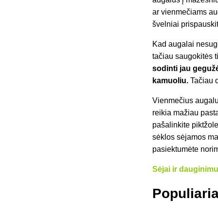
ar vienmečiams aug
švelniai prispauskit
Kad augalai nesuges
tačiau saugokitės t
sodinti jau geguž
kamuoliu.
Tačiau d
Vienmečius augalus,
reikia mažiau pasta
pašalinkite piktžole
sėklos sėjamos mažd
pasiektumėte nori
Sėjai ir dauginimu
Populiari