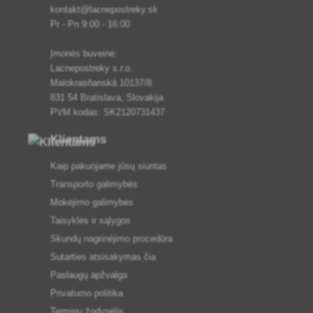
kontakt@lacnepostreky.sk
Pr - Pn 9:00 - 16:00
Įmonės buveinė:
Lacnepostreky s.r.o.
Malokrasňanská 10137/8
831 54 Bratislava, Slovakija
PVM kodas: SK2120731437
Klientams
Kaip pakuojame jūsų siuntas
Transporto galimybės
Mokėjimo galimybės
Taisyklės ir sąlygos
Skundų nagrinėjimo procedūra
Sutarties atsisakymas čia
Paslaugų apžvalga
Privatumo politika
Terminų žodynėlis