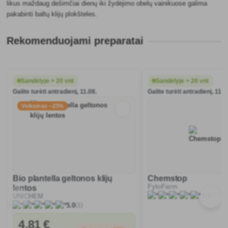
likus maždaug dešimčiai dienų iki žydėjimo obelų vainikuose galima
pakabinti baltų klijų plokšteles.
Rekomenduojami preparatai
Sandėlyje > 20 vnt
Sandėlyje > 20 vnt
Galite turėti antradienį, 11.08.
Galite turėti antradienį, 11.0
Veiksmas −23%
Bio plantella geltonos klijų
Chemstop
FytoFarm
lentos
(41)
4.9
UNICHEM
(1)
5.0
4
,81 €