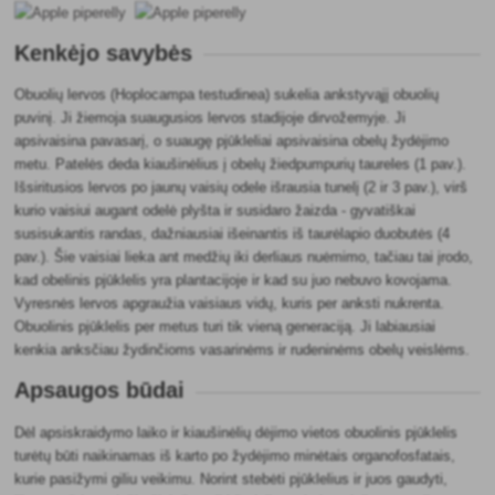
Kenkėjo savybės
Obuolių lervos (Hoplocampa testudinea) sukelia ankstyvąjį obuolių
puvinį. Ji žiemoja suaugusios lervos stadijoje dirvožemyje. Ji
apsivaisina pavasarį, o suaugę pjūkleliai apsivaisina obelų žydėjimo
metu. Patelės deda kiaušinėlius į obelų žiedpumpurių taureles (1 pav.).
Išsiritusios lervos po jaunų vaisių odele išrausia tunelį (2 ir 3 pav.), virš
kurio vaisiui augant odelė plyšta ir susidaro žaizda - gyvatiškai
susisukantis randas, dažniausiai išeinantis iš taurėlapio duobutės (4
pav.). Šie vaisiai lieka ant medžių iki derliaus nuėmimo, tačiau tai įrodo,
kad obelinis pjūklelis yra plantacijoje ir kad su juo nebuvo kovojama.
Vyresnės lervos apgraužia vaisiaus vidų, kuris per anksti nukrenta.
Obuolinis pjūklelis per metus turi tik vieną generaciją. Ji labiausiai
kenkia anksčiau žydinčioms vasarinėms ir rudeninėms obelų veislėms.
Apsaugos būdai
Dėl apsiskraidymo laiko ir kiaušinėlių dėjimo vietos obuolinis pjūklelis
turėtų būti naikinamas iš karto po žydėjimo minėtais organofosfatais,
kurie pasižymi giliu veikimu. Norint stebėti pjūklelius ir juos gaudyti,