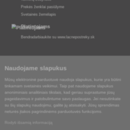
Prekės ženklai pasiūlyme
Svetainės žemėlapis
Platintojams
Bendradarbiaukite su
www.lacnepostreky.sk
Naudojame slapukus
Visada suteiksime jums ekspertų patarimų
Mūsų elektroninė parduotuvė naudoja slapukus, kurie yra būtini
Skundai išnagrinėjami per 24 val
tinkamam svetainės veikimui. Taip pat naudojame slapukus
anoniminiais analitiniais tikslais, kad geriau suprastume jūsų
85 % sandėlyje esančių prekių
pageidavimus ir patobulintume savo paslaugas. Jei nesutinkate
su šių slapukų naudojimu, galite jų atsisakyti. Jūsų sprendimas
Pristatymas per 24 h nuo pirmadienio iki penktadienio
neturės įtakos pagrindinėms parduotuvės funkcijoms.
Rodyti išsamią informaciją