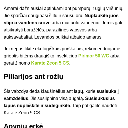
Amarai dažniausiai aptinkami ant pumpurų ir ūglių viršūnių.
Jie sparčiai dauginasi šiltu ir sausu oru.
Nuplaukite juos
stipria vandens srove
arba muiluotu vandeniu. Jomis gali
atsikratyti boružėlės, parazitinės vapsvos arba
auksavabaliai. Levandos puikiai atbaido amarus.
Jei nepasitikite ekologiškais purškalais, rekomenduojame
griebtis bitėms draugiško insekticido
Pirimor 50 WG
arba
gerai žinomo
Karate Zeon 5 CS
.
Piliarijos ant rožių
Šis vabzdys deda kiaušinėlius ant
lapų
, kurie
susisuka į
vamzdelius
. Jis susilpnina visą augalą.
Susisukusius
lapus nuplėškite ir sudeginkite
. Taip pat galite naudoti
Karate Zeon 5 CS.
Apynių erkė