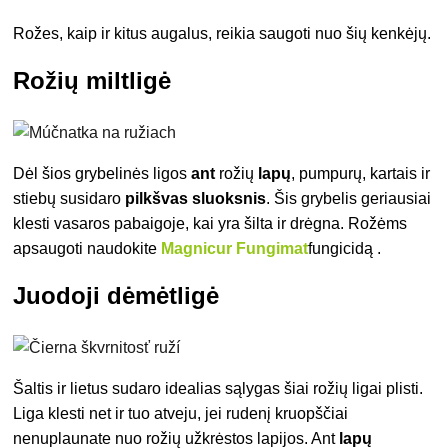
Rožes, kaip ir kitus augalus, reikia saugoti nuo šių kenkėjų.
Rožių miltligė
Dėl šios grybelinės ligos
ant
rožių
lapų
, pumpurų, kartais ir
stiebų susidaro
pilkšvas sluoksnis
. Šis grybelis geriausiai
klesti vasaros pabaigoje, kai yra šilta ir drėgna. Rožėms
apsaugoti naudokite
Magnicur Fungimat
fungicidą
.
Juodoji dėmėtligė
Šaltis ir lietus sudaro idealias sąlygas šiai rožių ligai plisti.
Liga klesti net ir tuo atveju, jei rudenį kruopščiai
nenuplaunate nuo rožių užkrėstos lapijos. Ant
lapų