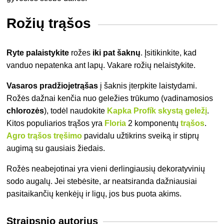
Rožių trąšos
Ryte palaistykite
rožes
iki pat šaknų
. Įsitikinkite, kad
vanduo nepatenka ant lapų. Vakare rožių nelaistykite.
Vasaros pradžioje
trąšas
į šaknis įterpkite laistydami.
Rožės dažnai kenčia nuo geležies trūkumo (vadinamosios
chlorozės
), todėl naudokite
Kapka Profík skystą geležį
.
Kitos populiarios trąšos yra
Floria
2 komponentų
trąšos
.
Agro trąšos tręšimo
pavidalu užtikrins sveiką ir stiprų
augimą su gausiais žiedais.
Rožės neabejotinai yra vieni derlingiausių dekoratyvinių
sodo augalų. Jei stebėsite, ar neatsiranda dažniausiai
pasitaikančių kenkėjų ir ligų, jos bus puota akims.
Straipsnio autorius