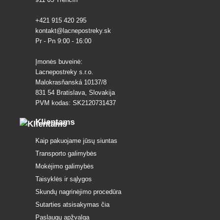
+421 915 420 295
kontakt@lacnepostreky.sk
Pr - Pn 9:00 - 16:00
Įmonės buveinė:
Lacnepostreky s.r.o.
Malokrasňanská 10137/8
831 54 Bratislava, Slovakija
PVM kodas: SK2120731437
Klientams
Kaip pakuojame jūsų siuntas
Transporto galimybės
Mokėjimo galimybės
Taisyklės ir sąlygos
Skundų nagrinėjimo procedūra
Sutarties atsisakymas čia
Paslaugų apžvalga