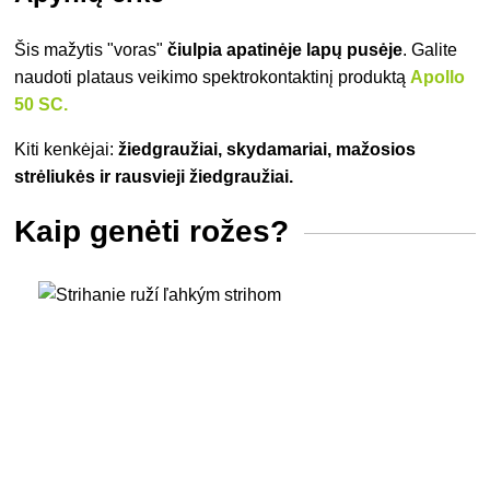
Šis mažytis "voras"
čiulpia apatinėje lapų pusėje
. Galite
naudoti
plataus veikimo spektro
kontaktinį produktą
Apollo
50 SC.
Kiti kenkėjai:
žiedgraužiai, skydamariai, mažosios
strėliukės ir rausvieji žiedgraužiai.
Kaip genėti rožes?