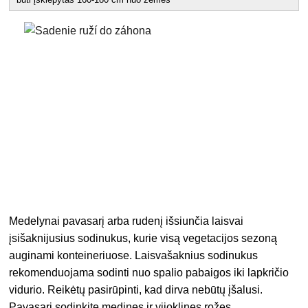
Medelynai pavasarį arba rudenį išsiunčia laisvai
įsišaknijusius sodinukus, kurie visą vegetacijos sezoną
auginami konteineriuose. Laisvašaknius sodinukus
rekomenduojama sodinti nuo spalio pabaigos iki lapkričio
vidurio. Reikėtų pasirūpinti, kad dirva nebūtų įšalusi.
Pavasarį sodinkite medines ir vijoklines rožes.