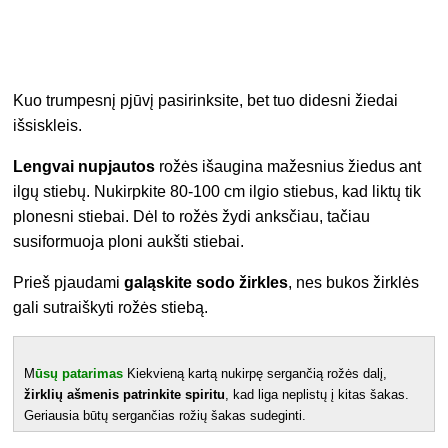
Kuo trumpesnį pjūvį pasirinksite, bet tuo didesni žiedai
išsiskleis.
Lengvai nupjautos
rožės išaugina mažesnius žiedus ant
ilgų stiebų. Nukirpkite 80-100 cm ilgio stiebus, kad liktų tik
plonesni stiebai. Dėl to rožės žydi anksčiau, tačiau
susiformuoja ploni aukšti stiebai.
Prieš pjaudami
galąskite sodo žirkles
, nes bukos žirklės
gali sutraiškyti rožės stiebą.
M
ūsų patarimas
Kiekvieną kartą nukirpę sergančią rožės dalį,
žirklių ašmenis patrinkite spiritu
, kad liga neplistų į kitas šakas.
Geriausia būtų sergančias rožių šakas sudeginti.