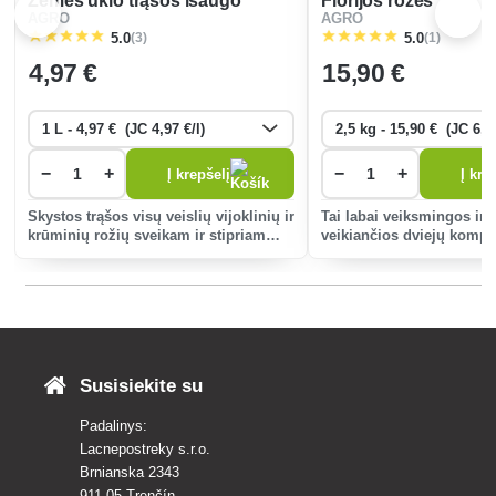
Žemės ūkio trąšos išaugo
Florijos rožės
AGRO
AGRO
(3)
(1)
5.0
5.0
4
,97 €
15
,90 €
−
+
−
+
Į krepšelį
Į kre
Skystos trąšos visų veislių vijoklinių ir
Tai labai veiksmingos ir g
krūminių rožių sveikam ir stipriam
veikiančios dviejų kompo
augimui.
idealus organinių medžia
maistinių medžiagų šalti
Susisiekite su
Padalinys:
Lacnepostreky s.r.o.
Brnianska 2343
911 05 Trenčín