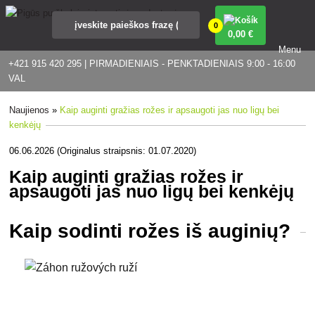
0
0
,00 €
Menu
+421 915 420 295 | PIRMADIENIAIS - PENKTADIENIAIS 9:00 - 16:00
VAL
Naujienos
»
Kaip auginti gražias rožes ir apsaugoti jas nuo ligų bei
kenkėjų
06.06.2026 (Originalus straipsnis: 01.07.2020)
Kaip auginti gražias rožes ir
apsaugoti jas nuo ligų bei kenkėjų
Kaip sodinti rožes iš auginių?