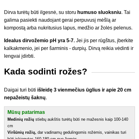
Dirva turėtų būti ilgesnė, su storu
humuso sluoksniu
. Tai
galima pasiekti naudojant gerai perpuvusį mėšlą ar
kompostą arba nukritusius lapus, medžio ar žolės pelenus.
Idealus dirvožemio pH yra 5-7.
Jei jis per rūgštus, įberkite
kalkakmenio, jei per šarminis - durpių. Dirvą reikia vėdinti ir
lengvai įdirbti.
Kada sodinti rožes?
Daigai turi būti
išleidę 3 vienmečius ūglius ir apie 20 cm
nepažeistų šaknų
.
Mūsų patarimas
Medinių rožių
stiebų aukštis turėtų būti ne mažesnis kaip 100-140
cm
Viršūnių rožių,
dar vadinamų gedulingomis rožėmis, vainikas turi
būti įskiepytas 160-180 cm nuo žemės