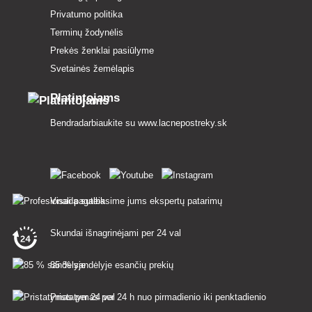
Privatumo politika
Terminų žodynėlis
Prekės ženklai pasiūlyme
Svetainės žemėlapis
Platintojams
Bendradarbiaukite su
www.lacnepostreky.sk
Visada suteiksime jums ekspertų patarimų
Skundai išnagrinėjami per 24 val
85 % sandėlyje esančių prekių
Pristatymas per 24 h nuo pirmadienio iki penktadienio