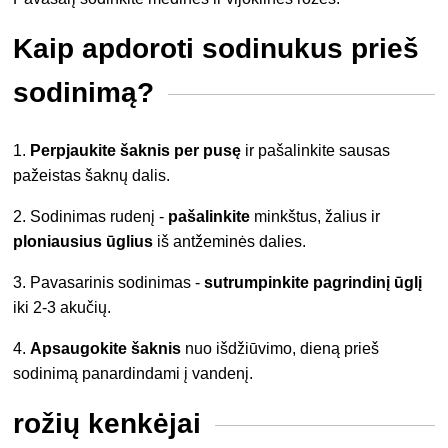
Kaip apdoroti sodinukus prieš
sodinimą?
1.
Perpjaukite šaknis per pusę
ir pašalinkite sausas
pažeistas šaknų dalis.
2. Sodinimas rudenį -
pašalinkite
minkštus, žalius ir
ploniausius ūglius
iš antžeminės dalies.
3. Pavasarinis sodinimas -
sutrumpinkite pagrindinį ūglį
iki 2-3 akučių.
4.
Apsaugokite šaknis
nuo išdžiūvimo, dieną prieš
sodinimą panardindami į vandenį.
rožių kenkėjai