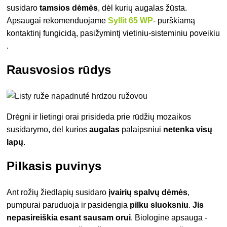
susidaro
tamsios dėmės
, dėl kurių augalas žūsta.
Apsaugai rekomenduojame
Syllit 65 WP
- purškiamą
kontaktinį fungicidą, pasižymintį vietiniu-sisteminiu poveikiu
.
Rausvosios rūdys
Drėgni ir lietingi orai prisideda prie rūdžių mozaikos
susidarymo, dėl kurios
augalas
palaipsniui
netenka visų
lapų
.
Pilkasis puvinys
Ant rožių žiedlapių susidaro
įvairių spalvų dėmės
,
pumpurai paruduoja ir pasidengia
pilku sluoksniu
.
Jis
nepasireiškia esant sausam orui
. Biologinė apsauga -