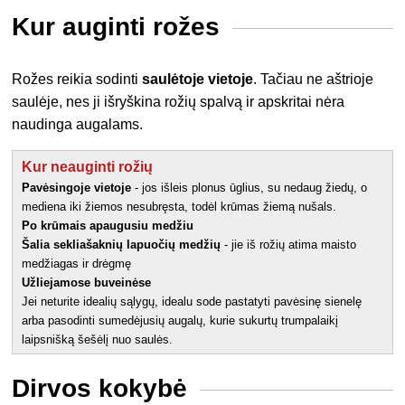
Kur auginti rožes
Rožes reikia sodinti
saulėtoje vietoje
. Tačiau ne aštrioje
saulėje, nes ji išryškina rožių spalvą ir apskritai nėra
naudinga augalams.
Kur neauginti rožių
Pavėsingoje vietoje
- jos išleis plonus ūglius, su nedaug žiedų, o
mediena iki žiemos nesubręsta, todėl krūmas žiemą nušals.
Po krūmais apaugusiu medžiu
Šalia sekliašaknių lapuočių medžių
- jie iš rožių atima maisto
medžiagas ir drėgmę
Užliejamose buveinėse
Jei neturite idealių sąlygų, idealu sode pastatyti pavėsinę sienelę
arba pasodinti sumedėjusių augalų, kurie sukurtų trumpalaikį
laipsnišką šešėlį nuo saulės.
Dirvos kokybė