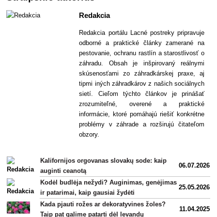
Redakcia
Redakcia portálu Lacné postreky pripravuje
odborné a praktické články zamerané na
pestovanie, ochranu rastlín a starostlivosť o
záhradu. Obsah je inšpirovaný reálnymi
skúsenosťami zo záhradkárskej praxe, aj
tipmi iných záhradkárov z našich sociálnych
sietí. Cieľom týchto článkov je prinášať
zrozumiteľné, overené a praktické
informácie, ktoré pomáhajú riešiť konkrétne
problémy v záhrade a rozširujú čitateľom
obzory.
Kalifornijos orgovanas slovakų sode: kaip
06.07.2026
auginti ceanotą
Kodėl budlėja nežydi? Auginimas, genėjimas
25.05.2026
ir patarimai, kaip gausiai žydėti
Kada pjauti rožes ar dekoratyvines žoles?
11.04.2025
Taip pat galime patarti dėl levandų