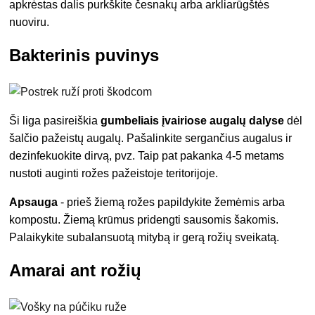
apkrėstas dalis purkškite česnakų arba arkliarūgštės
nuoviru.
Bakterinis puvinys
Ši liga pasireiškia
gumbeliais įvairiose augalų dalyse
dėl
šalčio pažeistų augalų. Pašalinkite sergančius augalus ir
dezinfekuokite dirvą, pvz. Taip pat pakanka 4-5 metams
nustoti auginti rožes pažeistoje teritorijoje.
Apsauga
- prieš žiemą rožes papildykite žemėmis arba
kompostu. Žiemą krūmus pridengti sausomis šakomis.
Palaikykite subalansuotą mitybą ir gerą rožių sveikatą.
Amarai ant rožių