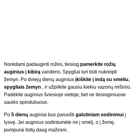
Norėdami padauginti rožes, tiesiog
pamerkite rožių
auginius į kibirą
vandens. Spygliai turi būti nukreipti
žemyn. Po dviejų dienų auginius
įkiškite į indą su smėliu,
spygliais žemyn
, ir užpilkite gausiu kiekiu vazonų mišinio.
Padėkite auginius šviesioje vietoje, bet ne tiesioginiuose
saulės spinduliuose.
Po
5 dienų
auginiai bus paruošti
galutiniam sodinimui
į
lysvę. Jei auginius sodintumėte ne į smėlį, o į žemę,
pumpurai būtų daug mažesni.