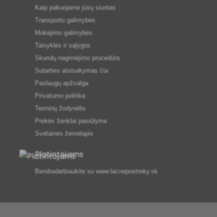
Kaip pakuojame jūsų siuntas
Transporto galimybės
Mokėjimo galimybės
Taisyklės ir sąlygos
Skundų nagrinėjimo procedūra
Sutarties atsisakymas čia
Paslaugų apžvalga
Privatumo politika
Terminų žodynėlis
Prekės ženklai pasiūlyme
Svetainės žemėlapis
Platintojams
Bendradarbiaukite su
www.lacnepostreky.sk