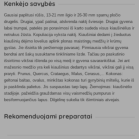
Kenkėjo savybės
Gausiai paplitusi rūšis, 13-21 mm ilgio ir 26-30 mm sparnų pločio
drugelis. Drugiai, ypač patinai, atskrenda naktį šviesoje. Drugiai gyvena
labai trumpai, patelės po poravimosi iš karto sudeda visus kiaušinėlius ir
netrukus žūsta. Kopuliacija vyksta naktį. Kiaušiniai dedami į žieduotus
kiaušinių dėjimo lovelius aplink plonas maistingų medžių ir krūmų
gyslas. Jie išsirita tik peržiemoję pavasarį. Pirmiausia vikšrai gyvena
bendrai ant šakų susuktame tinkliniame lizde. Tačiau po paskutinio
išsiritimo vikšrai išlenda po visą medį ir gyvena savarankiškai. Jei ant
mažesnio medžio yra keli kiaušinius dedantys vikšrai, vikšrai gali jį visą
praryti. Prunus, Quercus, Crataegus, Malus, Cerasus,... Kokonas:
geltonai baltas, ovalus, minkštas kokonas turi gynybinių miltelių, kurie iš
jo pasklinda palietus. Jis suspaustas tarp lapų. Žiemojimas: kiaušinėlio
stadijoje. pažeidžia grauždamas visų vaismedžių pumpurus ir
besiformuojančius lapus. Dilgėlinę sukelia tik išimtiniais atvejais.
Rekomenduojami preparatai