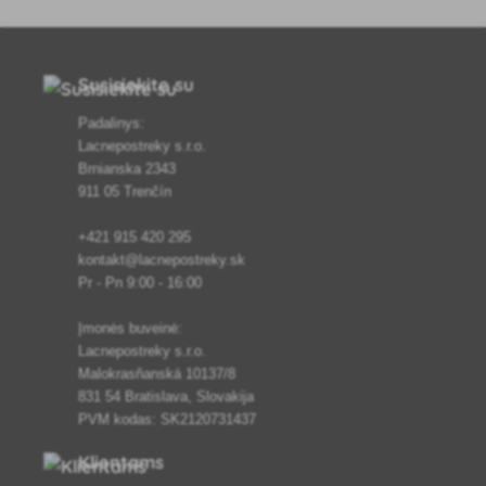
Susisiekite su
Padalinys:
Lacnepostreky s.r.o.
Brnianska 2343
911 05 Trenčín
+421 915 420 295
kontakt@lacnepostreky.sk
Pr - Pn 9:00 - 16:00
Įmonės buveinė:
Lacnepostreky s.r.o.
Malokrasňanská 10137/8
831 54 Bratislava, Slovakija
PVM kodas: SK2120731437
Klientams