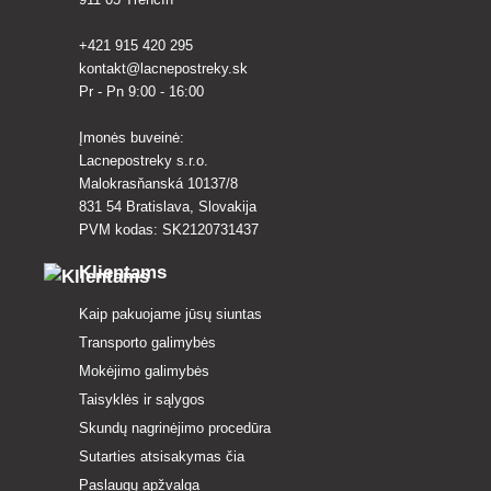
+421 915 420 295
kontakt@lacnepostreky.sk
Pr - Pn 9:00 - 16:00
Įmonės buveinė:
Lacnepostreky s.r.o.
Malokrasňanská 10137/8
831 54 Bratislava, Slovakija
PVM kodas: SK2120731437
Klientams
Kaip pakuojame jūsų siuntas
Transporto galimybės
Mokėjimo galimybės
Taisyklės ir sąlygos
Skundų nagrinėjimo procedūra
Sutarties atsisakymas čia
Paslaugų apžvalga