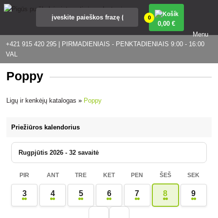
0
0
,00 €
Menu
+421 915 420 295 | PIRMADIENIAIS - PENKTADIENIAIS 9:00 - 16:00
VAL
Poppy
Ligų ir kenkėjų katalogas
»
Poppy
Priežiūros kalendorius
Rugpjūtis 2026 - 32 savaitė
PIR
ANT
TRE
KET
PEN
ŠEŠ
SEK
3
4
5
6
7
8
9