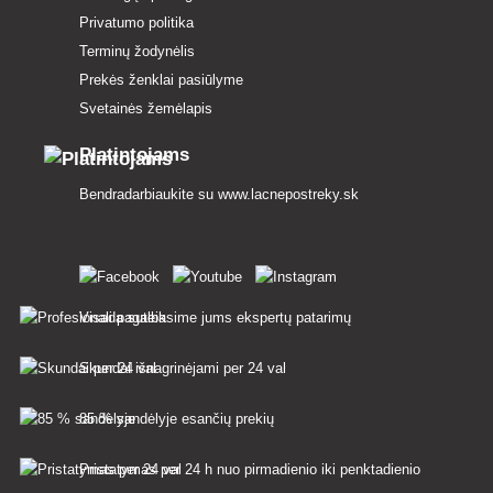
Privatumo politika
Terminų žodynėlis
Prekės ženklai pasiūlyme
Svetainės žemėlapis
Platintojams
Bendradarbiaukite su
www.lacnepostreky.sk
Visada suteiksime jums ekspertų patarimų
Skundai išnagrinėjami per 24 val
85 % sandėlyje esančių prekių
Pristatymas per 24 h nuo pirmadienio iki penktadienio