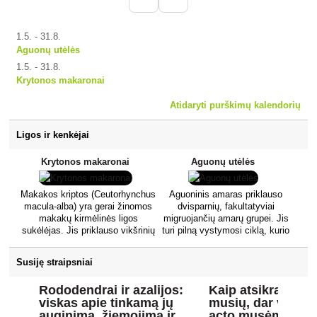
1.5. - 31.8.
Aguonų utėlės
1.5. - 31.8.
Krytonos makaronai
Atidaryti purškimų kalendorių
Ligos ir kenkėjai
Krytonos makaronai
Aguonų utėlės
Makakos kriptos (Ceutorhynchus
Aguoninis amaras priklauso
macula-alba) yra gerai žinomos
dvisparnių, fakultatyviai
makakų kirmėlinės ligos
migruojančių amarų grupei. Jis
sukėlėjas. Jis priklauso vikšrinių
turi pilną vystymosi ciklą, kurio
šeimai, kuriai būdinga pailga
metu keičia dviejų rūšių augalus
priekinė galvos dalis. Jis žiemoja
šeimininkus. Kiaušinėlių stadijoje
Susiję straipsniai
dirvožemyje suaugusio vabalo
jis žiemoja ant pirminio
stadijoje, kuri ieško aguonų prieš
šeimininko, kuris yra paprastasis
Rododendrai ir azalijos:
Kaip atsikratyti v
pat žydėjimą. Patelės deda
vijoklis ir paprastoji kalnarūtė.
viskas apie tinkamą jų
musių, dar vadin
kiaušinėlius į jaunus aguonų
Pavasarį, kovo pabaigoje-
auginimą, žiemojimą ir
acto musėmis?
augalus. Išsiritusios lervos minta
balandžio pradžioje, išsirita