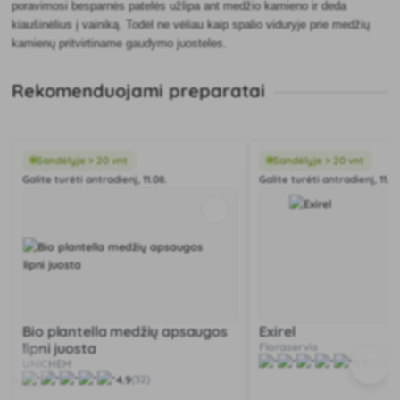
poravimosi besparnės patelės užlipa ant medžio kamieno ir deda
kiaušinėlius į vainiką. Todėl ne vėliau kaip spalio viduryje prie medžių
kamienų pritvirtiname gaudymo juosteles.
Rekomenduojami preparatai
Sandėlyje > 20 vnt
Sandėlyje > 20 vnt
Galite turėti antradienį, 11.08.
Galite turėti antradienį, 11.08
Bio plantella medžių apsaugos
Exirel
lipni juosta
Floraservis
4.9
(19)
UNICHEM
4.9
(32)