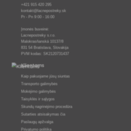
+421 915 420 295
kontakt@lacnepostreky.sk
Pr - Pn 9:00 - 16:00
Įmonės buveinė:
Lacnepostreky s.r.o.
Malokrasňanská 10137/8
831 54 Bratislava, Slovakija
PVM kodas: SK2120731437
Klientams
Kaip pakuojame jūsų siuntas
Transporto galimybės
Mokėjimo galimybės
Taisyklės ir sąlygos
Skundų nagrinėjimo procedūra
Sutarties atsisakymas čia
Paslaugų apžvalga
Privatumo politika