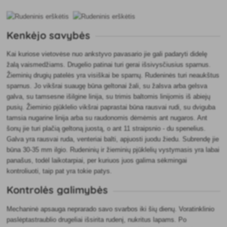
Kenkėjo savybės
Kai kuriose vietovėse nuo ankstyvo pavasario jie gali padaryti didelę
žalą vaismedžiams. Drugelio patinai turi gerai išsivysčiusius sparnus.
Žieminių drugių patelės yra visiškai be sparnų. Rudeninės turi neaukštus
sparnus. Jo vikšrai suaugę būna geltonai žali, su žalsva arba gelsva
galva, su tamsesne išilgine linija, su trimis baltomis linijomis iš abiejų
pusių. Žieminio pjūklelio vikšrai paprastai būna rausvai rudi, su dviguba
tamsia nugarine linija arba su raudonomis dėmėmis ant nugaros. Ant
šonų jie turi plačią geltoną juostą, o ant 11 straipsnio - du spenelius.
Galva yra rausvai ruda, venteriai balti, apjuosti juodu žiedu. Subrendę jie
būna 30-35 mm ilgio. Rudeninių ir žieminių pjūklelių vystymasis yra labai
panašus, todėl laikotarpiai, per kuriuos juos galima sėkmingai
kontroliuoti, taip pat yra tokie patys.
Kontrolės galimybės
Mechaninė apsauga neprarado savo svarbos iki šių dienų. Voratinklinio
paslėptastraublio drugeliai išsirita rudenį, nukritus lapams. Po