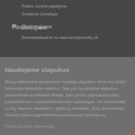
Prekės ženklai pasiūlyme
Svetainės žemėlapis
Platintojams
Bendradarbiaukite su
www.lacnepostreky.sk
Naudojame slapukus
Visada suteiksime jums ekspertų patarimų
Mūsų elektroninė parduotuvė naudoja slapukus, kurie yra būtini
Skundai išnagrinėjami per 24 val
tinkamam svetainės veikimui. Taip pat naudojame slapukus
anoniminiais analitiniais tikslais, kad geriau suprastume jūsų
85 % sandėlyje esančių prekių
pageidavimus ir patobulintume savo paslaugas. Jei nesutinkate
su šių slapukų naudojimu, galite jų atsisakyti. Jūsų sprendimas
Pristatymas per 24 h nuo pirmadienio iki penktadienio
neturės įtakos pagrindinėms parduotuvės funkcijoms.
Rodyti išsamią informaciją