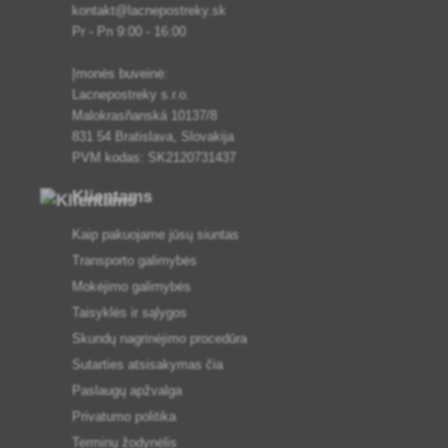
kontakt@lacnepostreky.sk
Pr - Pn 9:00 - 16:00
Įmonės buveinė:
Lacnepostreky s.r.o.
Malokrasňanská 10137/8
831 54 Bratislava, Slovakija
PVM kodas: SK2120731437
Klientams
Kaip pakuojame jūsų siuntas
Transporto galimybės
Mokėjimo galimybės
Taisyklės ir sąlygos
Skundų nagrinėjimo procedūra
Sutarties atsisakymas čia
Paslaugų apžvalga
Privatumo politika
Terminų žodynėlis