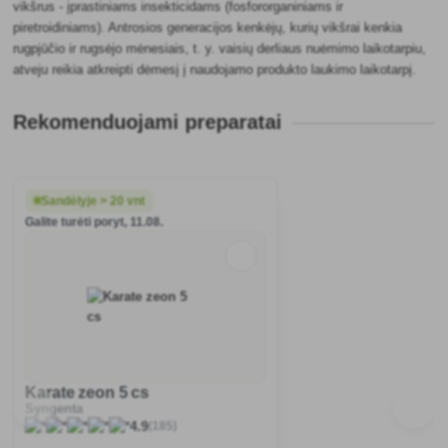
vikšrus - įprastiniams insekticidams (fosfororganiniams ir
piretroidiniams). Antrosios generacijos kenkėjų, kurių vikšrai kenkia
rugpjūčio ir rugsėjo mėnesiais, t. y. vaisių derliaus nuėmimo laikotarpiu,
atveju reikia atkreipti dėmesį į naudojamo produkto laukimo laikotarpį.
Rekomenduojami preparatai
Sandėlyje > 20 vnt
Galite turėti poryt, 11.08.
Karate zeon 5 cs
Syngenta
(185)
4.9