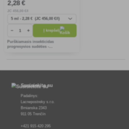
2
,28 €
JC
456
,00 €/l
−
+
Į krepšelį
Purškiamasis insekticidas
progresyvios sudėties -
mikrokapsulėmis (CS), skirtas žemės
ūkio augalų apsaugai nuo žinduolių ir
korozinių kenkėjų.
Susisiekite su
Padalinys:
Lacnepostreky s.r.o.
Brnianska 2343
911 05 Trenčín
+421 915 420 295