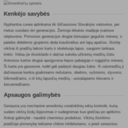
Kenkėjo savybės
Hyphantria cunea aptinkama tik šilčiausiose Slovakijos vietovėse, per
metus susidaro dvi generacijos. Žiemoja lėliukės stadijoje įvairiose
slėptuvėse. Pirmosios generacijos drugiai būriuojasi gegužės mėnesį, o
patelės didelėmis grupėmis deda kiaušinėlius ant lapų apačios. Išsiritę
vikšrai iš pradžių laikosi kartu ir skeletuoja lapus, saugomi tankaus
tinklo. Vėliau jie išsisklaido ir dažnai sukelia užkrėstų medžių žūtis.
Antrosios kartos drugiai apsigyvena liepos pabaigoje ir rugpjūčio mėnesį.
Ši karta yra gausesnė, todėl gali padaryti daugiau žalos. Iš vaismedžių ji
dažniausiai kenkia graikiniams riešutams, obelims, vyšnioms, slyvoms,
šilkmedžiams, o iš kitų lapuočių medžių - uosialapiams klevams ir
šeivamedžiams.
Apsaugos galimybės
Geriausia yra mechaninė amerikinių voratinklinių erkių kontrolė, kurią
sudaro vikšrų lizdų išpjovimas ir sudeginimas kuo greičiau po aptikimo.
Antroji galimybė - naudoti cheminius produktus. Vikšrų išsiritimo
pradžioje pirmenybę teikiame chitino inhibitoriams, o prieš senesnius