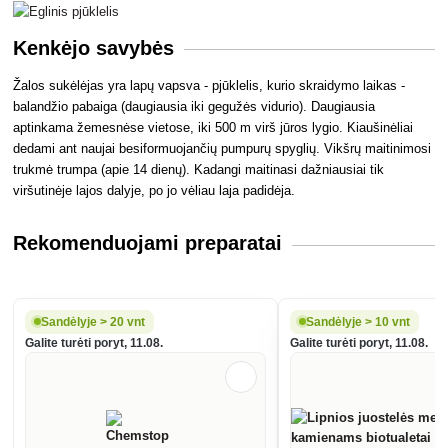
Kenkėjo savybės
Žalos sukėlėjas yra lapų vapsva - pjūklelis, kurio skraidymo laikas -
balandžio pabaiga (daugiausia iki gegužės vidurio). Daugiausia
aptinkama žemesnėse vietose, iki 500 m virš jūros lygio. Kiaušinėliai
dedami ant naujai besiformuojančių pumpurų spyglių. Vikšrų maitinimosi
trukmė trumpa (apie 14 dienų). Kadangi maitinasi dažniausiai tik
viršutinėje lajos dalyje, po jo vėliau laja padidėja.
Rekomenduojami preparatai
Sandėlyje > 20 vnt
Sandėlyje > 10 vnt
Galite turėti poryt, 11.08.
Galite turėti poryt, 11.08.