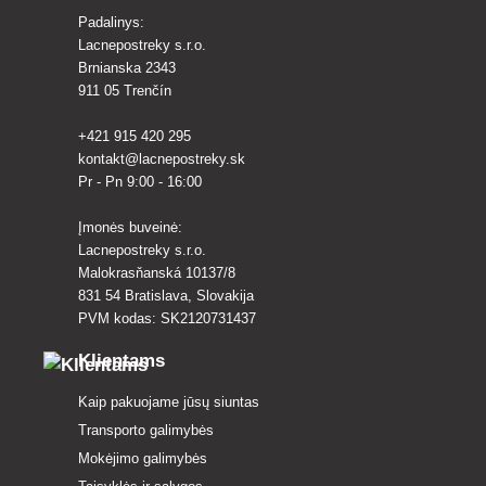
Padalinys:
Lacnepostreky s.r.o.
Brnianska 2343
911 05 Trenčín
+421 915 420 295
kontakt@lacnepostreky.sk
Pr - Pn 9:00 - 16:00
Įmonės buveinė:
Lacnepostreky s.r.o.
Malokrasňanská 10137/8
831 54 Bratislava, Slovakija
PVM kodas: SK2120731437
Klientams
Kaip pakuojame jūsų siuntas
Transporto galimybės
Mokėjimo galimybės