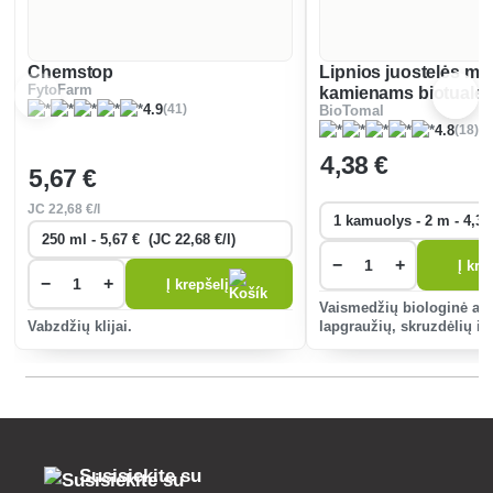
Chemstop
Lipnios juostelės me
FytoFarm
kamienams biotualet
(41)
4.9
BioTomal
(18)
4.8
4
,38 €
5
,67 €
JC
22
,68 €/l
−
+
Į kre
−
+
Į krepšelį
Vaismedžių biologinė ap
Vabzdžių klijai.
lapgraužių, skruzdėlių ir
Susisiekite su