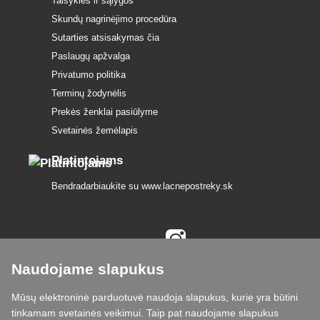
Taisyklės ir sąlygos
Skundų nagrinėjimo procedūra
Sutarties atsisakymas čia
Paslaugų apžvalga
Privatumo politika
Terminų žodynėlis
Prekės ženklai pasiūlyme
Svetainės žemėlapis
Platintojams
Bendradarbiaukite su
www.lacnepostreky.sk
Naudojame slapukus
Visada suteiksime jums ekspertų patarimų
Mūsų elektroninė parduotuvė naudoja slapukus, kurie yra būtini
Skundai išnagrinėjami per 24 val
tinkamam svetainės veikimui. Taip pat naudojame slapukus