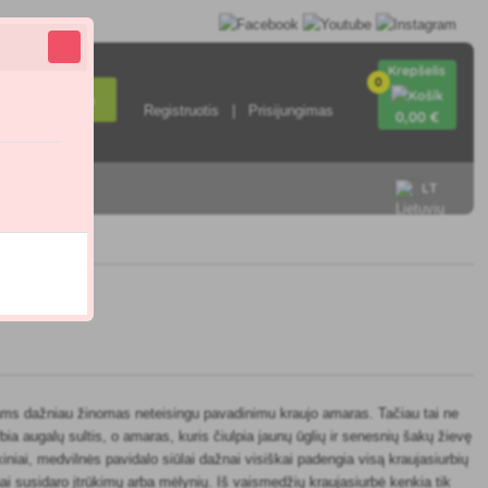
Krepšelis
0
Paieška
Registruotis
Prisijungimas
0
,00 €
LT
sisiekite su
ams dažniau žinomas neteisingu pavadinimu kraujo amaras. Tačiau tai ne
bia augalų sultis, o amaras, kuris čiulpia jaunų ūglių ir senesnių šakų žievę
iniai, medvilnės pavidalo siūlai dažnai visiškai padengia visą kraujasiurbių
nai susidaro įtrūkimų arba mėlynių. Iš vaismedžių kraujasiurbė kenkia tik