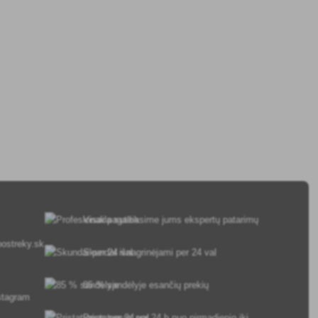
Visada suteiksime jums ekspertų patarimų
ostreky.sk
Skundai išnagrinėjami per 24 val
85 % sandėlyje esančių prekių
Pristatymas per 24 h nuo pirmadienio iki