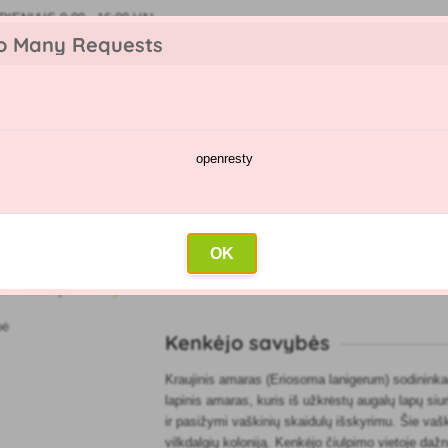
IENIAIS 9:00 - 16:00 VAL
o Many Requests
openresty
kėjų katalogas
Purškimų kalendorius
Didmeninė prekyba
Su
bė
OK
as
»
Obuolys
»
Kraujasiurbė
Kenkėjo savybės
Kraujinis amaras (Eriosoma lanigerum) sodinink
lapinis amaras, kuris iš užkrėstų augalų lapų siur
ir pasižymi vaškinių skaidulų išskyrimu. Šie vašk
vilkdalgių koloniją. Kenkėjo čiulpimo vietoje daž