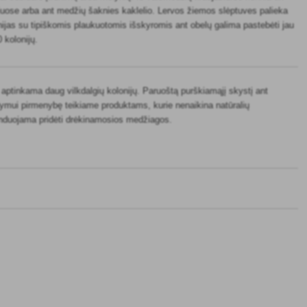
šiuose arba ant medžių šaknies kaklelio. Lervos žiemos slėptuves palieka
ijas su tipiškomis plaukuotomis išskyromis ant obelų galima pastebėti jau
 kolonijų.
 aptinkama daug vilkdalgių kolonijų. Paruoštą purškiamąjį skystį ant
dymui pirmenybę teikiame produktams, kurie nenaikina natūralių
menduojama pridėti drėkinamosios medžiagos.