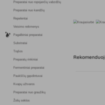
Preparatai nuo ropojančių vabzdžių
Preparatai nuo kandžių
Repelentai
Veisimo reikmenys
Pagalbiniai preparatai
Substratai
Trąšos
Rekomenduoj
Preparatų rinkiniai
Fermentiniai preparatai
Paukščių gąsdintuvai
Kvapų užtvaros
Preparatai nuo graužikų
Žolių sėklos