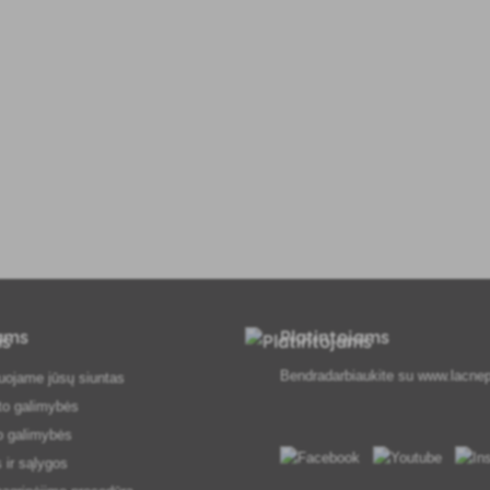
tams
Platintojams
Bendradarbiaukite su
www.lacnep
uojame jūsų siuntas
to galimybės
o galimybės
 ir sąlygos