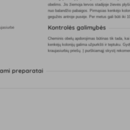
obelims. Jis žiemoja lervos stadijoje žievės ply
nuo balandžio pabaigos. Pirmąsias kenkėjo kolon
gegužės antroje pusėje. Per metus gali būti iki 10
Kontrolės galimybės
Cheminis obelų apdorojimas būtinas tik tada, kai
kenkėjų kolonijų galima užpurkšti ir teptuku. Gy
kraujasiurbių priešų. Į purškiamąjį skystį reko
ami preparatai