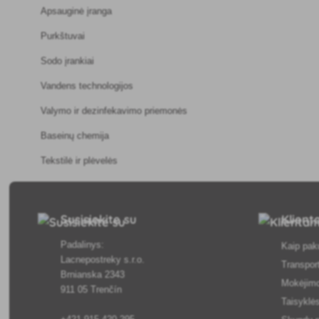
Apsauginė įranga
Purkštuvai
Sodo įrankiai
Vandens technologijos
Valymo ir dezinfekavimo priemonės
Baseinų chemija
Tekstilė ir plėvelės
Susisiekite su
Klien
Padalinys:
Kaip pak
Lacnepostreky s.r.o.
Transpor
Brnianska 2343
Mokėjim
911 05 Trenčín
Taisyklės