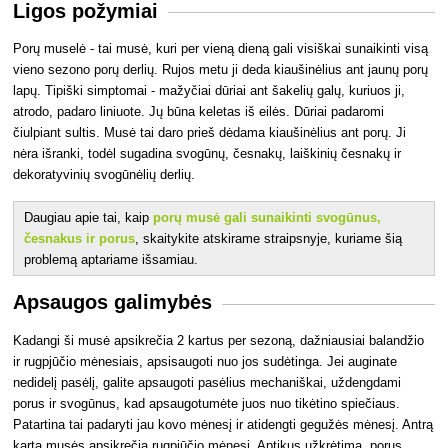
Ligos požymiai
Porų muselė - tai musė, kuri per vieną dieną gali visiškai sunaikinti visą
vieno sezono porų derlių. Rujos metu ji deda kiaušinėlius ant jaunų porų
lapų. Tipiški simptomai - mažyčiai dūriai ant šakelių galų, kuriuos ji,
atrodo, padaro liniuote. Jų būna keletas iš eilės. Dūriai padaromi
čiulpiant sultis. Musė tai daro prieš dėdama kiaušinėlius ant porų. Ji
nėra išranki, todėl sugadina svogūnų, česnakų, laiškinių česnakų ir
dekoratyvinių svogūnėlių derlių.
Daugiau apie tai, kaip
porų musė gali sunaikinti svogūnus,
česnakus ir porus
, skaitykite atskirame straipsnyje, kuriame šią
problemą aptariame išsamiau.
Apsaugos galimybės
Kadangi ši musė apsikrečia 2 kartus per sezoną, dažniausiai balandžio
ir rugpjūčio mėnesiais, apsisaugoti nuo jos sudėtinga. Jei auginate
nedidelį pasėlį, galite apsaugoti pasėlius mechaniškai, uždengdami
porus ir svogūnus, kad apsaugotumėte juos nuo tikėtino spiečiaus.
Patartina tai padaryti jau kovo mėnesį ir atidengti gegužės mėnesį. Antrą
kartą musės apsikrečia rugpjūčio mėnesį. Aptikus užkrėtimą, porus