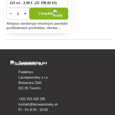
−
+
Į krepšelį
Aliejaus vandenyje emulsijos pavidalo
purškiamasis produktas, skirtas
daugeliui gyvūnų kenkėjų daugelyje
pasėlių naikinti.
Susisiekite su
Padalinys:
Lacnepostreky s.r.o.
Brnianska 2343
911 05 Trenčín
+421 915 420 295
kontakt@lacnepostreky.sk
Pr - Pn 9:00 - 16:00