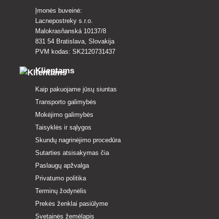
Įmonės buveinė:
Lacnepostreky s.r.o.
Malokrasňanská 10137/8
831 54 Bratislava, Slovakija
PVM kodas: SK2120731437
Klientams
Kaip pakuojame jūsų siuntas
Transporto galimybės
Mokėjimo galimybės
Taisyklės ir sąlygos
Skundų nagrinėjimo procedūra
Sutarties atsisakymas čia
Paslaugų apžvalga
Privatumo politika
Terminų žodynėlis
Prekės ženklai pasiūlyme
Svetainės žemėlapis