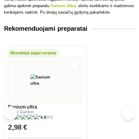
galima apdoroti preparatu
Sanium Ultra,
skirtu siurbikams ir maitinimosi
kenkėjams naikinti. Po dviejų savaičių gydymą pakartokite.
Rekomenduojami preparatai
Sandėlyje pagal variantą
Sanium ultra
Bayer Garden
(57)
4.8
2
,98 €