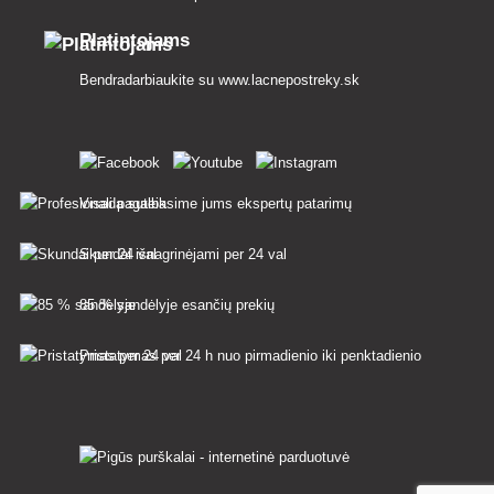
Platintojams
Bendradarbiaukite su
www.lacnepostreky.sk
Visada suteiksime jums ekspertų patarimų
Skundai išnagrinėjami per 24 val
85 % sandėlyje esančių prekių
Pristatymas per 24 h nuo pirmadienio iki penktadienio