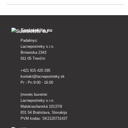
Susisiekite su
Padalinys:
Lacnepostreky s.r.o.
Brnianska 2343
911 05 Trenčín
+421 915 420 295
kontakt@lacnepostreky.sk
Pr - Pn 9:00 - 16:00
Įmonės buveinė:
Lacnepostreky s.r.o.
Malokrasňanská 10137/8
831 54 Bratislava, Slovakija
PVM kodas: SK2120731437