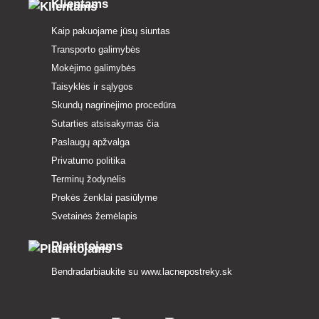
Klientams
Kaip pakuojame jūsų siuntas
Transporto galimybės
Mokėjimo galimybės
Taisyklės ir sąlygos
Skundų nagrinėjimo procedūra
Sutarties atsisakymas čia
Paslaugų apžvalga
Privatumo politika
Terminų žodynėlis
Prekės ženklai pasiūlyme
Svetainės žemėlapis
Platintojams
Bendradarbiaukite su
www.lacnepostreky.sk