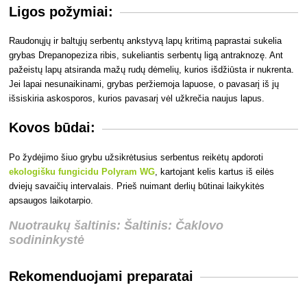
Ligos požymiai:
Raudonųjų ir baltųjų serbentų ankstyvą lapų kritimą paprastai sukelia
grybas
Drepanopeziza ribis, sukeliantis serbentų ligą antraknozę. Ant
pažeistų lapų atsiranda mažų rudų dėmelių, kurios išdžiūsta ir nukrenta.
Jei lapai nesunaikinami, grybas peržiemoja lapuose, o pavasarį iš jų
išsiskiria askosporos, kurios pavasarį vėl užkrečia naujus lapus.
Kovos būdai:
Po žydėjimo šiuo grybu užsikrėtusius serbentus reikėtų apdoroti
ekologišku fungicidu Polyram WG
, kartojant kelis kartus iš eilės
dviejų savaičių intervalais. Prieš nuimant derlių būtinai laikykitės
apsaugos laikotarpio.
Nuotraukų šaltinis: Šaltinis: Čaklovo
sodininkystė
Rekomenduojami preparatai