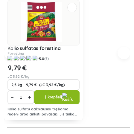
Kalio sulfatas forestina
Forestina
5.0
(6)
9
,79 €
JC
3
,92 €/kg
−
+
Į krepšelį
Kalio sulfatu dažniausiai tręšiama
rudenį arba anksti pavasarį. Jis tinka
chlorui jautresniems augalams.