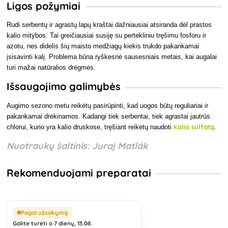
Ligos požymiai
Rudi serbentų ir agrastų lapų kraštai dažniausiai atsiranda dėl prastos
kalio mitybos. Tai greičiausiai susiję su pertekliniu tręšimu fosforu ir
azotu, nes didelis šių maisto medžiagų kiekis trukdo pakankamai
įsisavinti kalį. Problema būna ryškesnė sausesniais metais, kai augalai
turi mažai natūralios drėgmės.
Išsaugojimo galimybės
Augimo sezono metu reikėtų pasirūpinti, kad uogos būtų reguliariai ir
pakankamai drėkinamos. Kadangi tiek serbentai, tiek agrastai jautrūs
kalio sulfatą.
chlorui, kurio yra kalio druskose, tręšiant reikėtų naudoti
Nuotraukų šaltinis: Juraj Matlák
Rekomenduojami preparatai
Pagal užsakymą
Galite turėti o 7 dienų, 13.08.