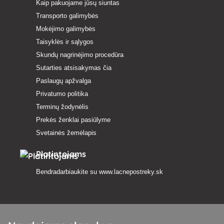
Kaip pakuojame jūsų siuntas
Transporto galimybės
Mokėjimo galimybės
Taisyklės ir sąlygos
Skundų nagrinėjimo procedūra
Sutarties atsisakymas čia
Paslaugų apžvalga
Privatumo politika
Terminų žodynėlis
Prekės ženklai pasiūlyme
Svetainės žemėlapis
Platintojams
Bendradarbiaukite su
www.lacnepostreky.sk