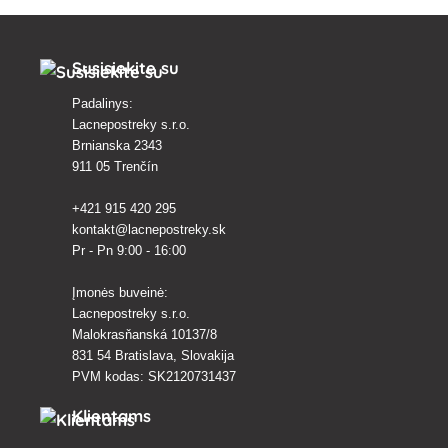
Susisiekite su
Padalinys:
Lacnepostreky s.r.o.
Brnianska 2343
911 05 Trenčín
+421 915 420 295
kontakt@lacnepostreky.sk
Pr - Pn 9:00 - 16:00
Įmonės buveinė:
Lacnepostreky s.r.o.
Malokrasňanská 10137/8
831 54 Bratislava, Slovakija
PVM kodas: SK2120731437
Klientams