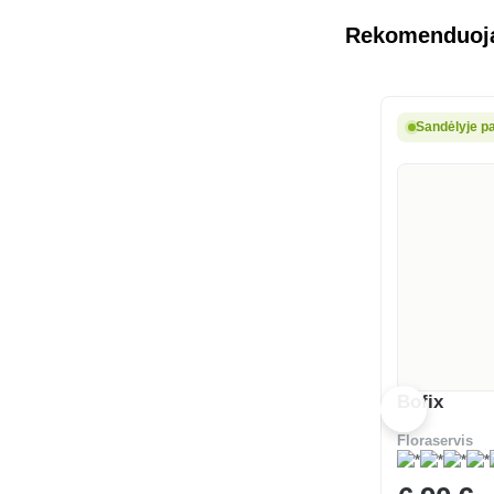
Rekomenduoja
Sandėlyje pa
Bofix
Floraservis