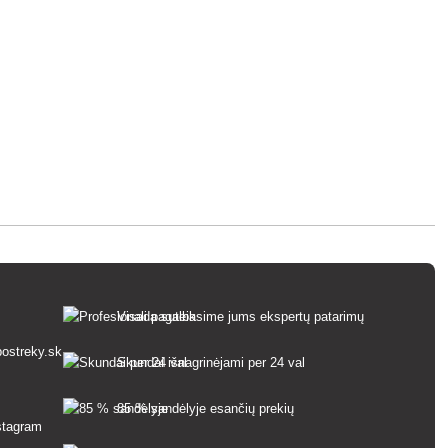
Visada suteiksime jums ekspertų patarimų
ostreky.sk
Skundai išnagrinėjami per 24 val
85 % sandėlyje esančių prekių