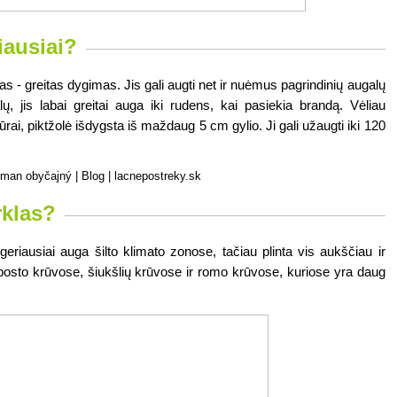
iausiai?
as - greitas dygimas. Jis gali augti net ir nuėmus pagrindinių augalų 
, jis labai greitai auga iki rudens, kai pasiekia brandą. Vėliau 
ai, piktžolė išdygsta iš maždaug 5 cm gylio. Ji gali užaugti iki 120 
rklas?
geriausiai auga šilto klimato zonose, tačiau plinta vis aukščiau ir 
sto krūvose, šiukšlių krūvose ir romo krūvose, kuriose yra daug 