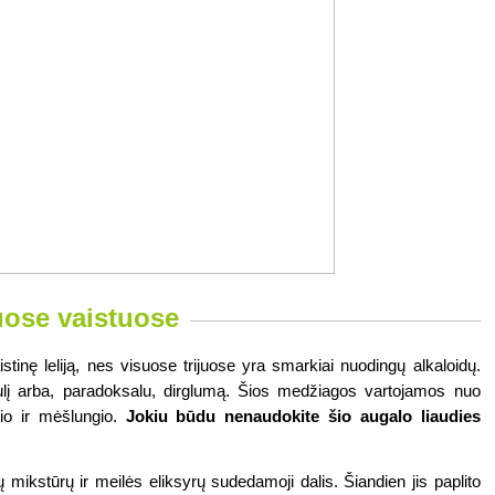
ose vaistuose
tinę leliją, nes visuose trijuose yra smarkiai nuodingų alkaloidų. 
dulį arba, paradoksalu, dirglumą. Šios medžiagos vartojamos nuo 
io ir mėšlungio. 
Jokiu būdu nenaudokite šio augalo liaudies 
ikstūrų ir meilės eliksyrų sudedamoji dalis. Šiandien jis paplito 