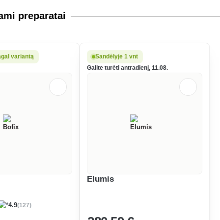
mi preparatai
gal variantą
Sandėlyje 1 vnt
Galite turėti antradienį, 11.08.
Elumis
(127)
4.9