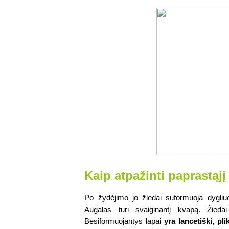
Kaip atpažinti paprastąj
Po žydėjimo jo žiedai suformuoja dygliuot
Besiformuojantys lapai 
yra lancetiški, pli