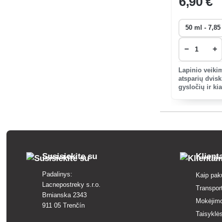
6
,90 €
−
+
Lapinio veikim
atsparių dvisk
gysločių ir ki
žolių sėklose,
senesnėse dek
sporto aik
Susisiekite su
Klien
Padalinys:
Kaip pak
Lacnepostreky s.r.o.
Transpor
Brnianska 2343
Mokėjim
911 05 Trenčín
Taisyklės