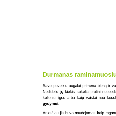
Durmanas raminamuosiu
Savo poveikiu augalai primena bleną ir vais
Nedidelis jų kiekis sukelia protinį nuobo
kelionių ligos arba kaip vaistai nuo kosul
gydymui
.
Anksčiau jis buvo naudojamas kaip raganų m