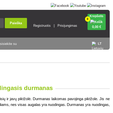
Krepšelis
0
Paieška
Registruotis
Prisijungimas
0
,00 €
sisiekite su
LT
ingasis durmanas
sių ir javų piktžolė. Durmanas laikomas pavojinga piktžole. Jis ne 
gyvuliams, nes visas augalas yra nuodingas. Durmanas yra nuodingas, 
 