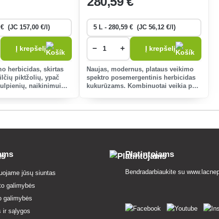
280
,59 €
−
+
Į krepšelį
Į krepšelį
o herbicidas, skirtas
Naujas, modernus, plataus veikimo
ilčių piktžolių, ypač
spektro posemergentinis herbicidas
aulpienių, naikinimui
kukurūzams. Kombinuotai veikia per
 naujai sukurtose ir
lapus ir dirvą, žoles ir plačialapes,
oratyvinėse vejose,
daugiametes ir vienmetes piktžoles.
Viskas vienu kart
tams
Platintojams
Bendradarbiaukite su
www.lacnep
uojame jūsų siuntas
to galimybės
o galimybės
 ir sąlygos