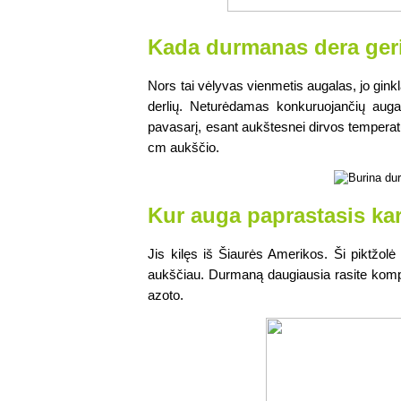
Kada durmanas dera ger
Nors tai vėlyvas vienmetis augalas, jo ginkl
derlių. Neturėdamas konkuruojančių augalų
pavasarį, esant aukštesnei dirvos temperatūr
cm aukščio. 
Kur auga paprastasis ka
Jis kilęs iš Šiaurės Amerikos. Ši piktžolė 
aukščiau. Durmaną daugiausia rasite kompo
azoto. 