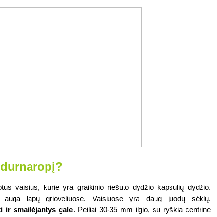
į durnaropį?
us vaisius, kurie yra graikinio riešuto dydžio kapsulių dydžio. 
Augalas turi svaiginantį kvapą. Žiedai auga lapų grioveliuose. Vaisiuose yra daug juodų sėklų. 
ki ir smailėjantys gale
. Peiliai 30-35 mm ilgio, su ryškia centrine 