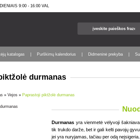
IENIAIS 9:00 - 16:00 VAL
kėjų katalogas
Purškimų kalendorius
Didmeninė prekyba
Su
 piktžolė durmanas
as
»
Vejos
»
Paprastoji piktžolė durmanas
Nuod
Durmanas
 yra vienmetė vėlyvoji šakniavai
tik trukdo darže, bet ir gali kelti pavojų 
jei yra nuryjamas, tačiau per odą neįsigeria.