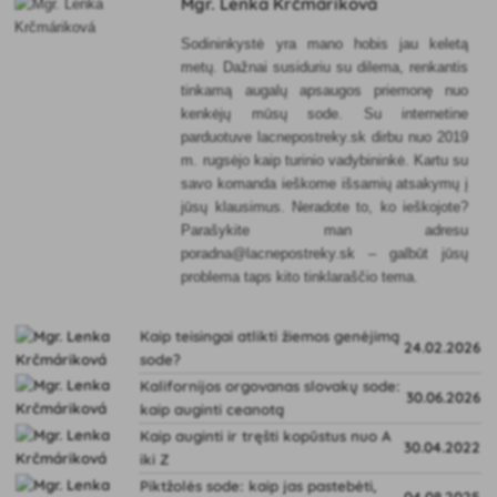
Mgr. Lenka Krčmáriková
Sodininkystė yra mano hobis jau keletą
metų. Dažnai susiduriu su dilema, renkantis
tinkamą augalų apsaugos priemonę nuo
kenkėjų mūsų sode. Su internetine
parduotuve lacnepostreky.sk dirbu nuo 2019
m. rugsėjo kaip turinio vadybininkė. Kartu su
savo komanda ieškome išsamių atsakymų į
jūsų klausimus. Neradote to, ko ieškojote?
Parašykite man adresu
poradna@lacnepostreky.sk – galbūt jūsų
problema taps kito tinklaraščio tema.
Kaip teisingai atlikti žiemos genėjimą
24.02.2026
sode?
Kalifornijos orgovanas slovakų sode:
30.06.2026
kaip auginti ceanotą
Kaip auginti ir tręšti kopūstus nuo A
30.04.2022
iki Z
Piktžolės sode: kaip jas pastebėti,