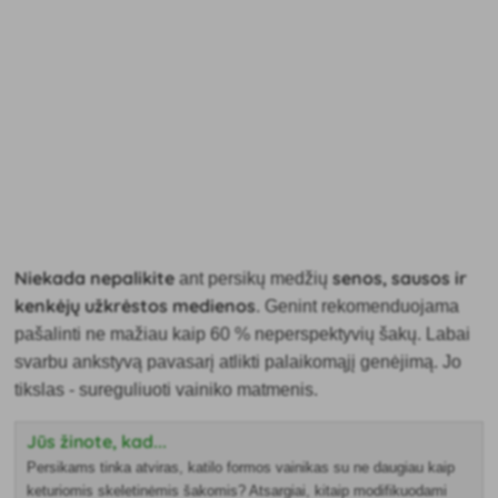
Niekada nepalikite
senos, sausos ir
ant persikų medžių
kenkėjų užkrėstos medienos
. Genint rekomenduojama
pašalinti ne mažiau kaip
60 % neperspektyvių šakų. Labai
svarbu ankstyvą pavasarį atlikti palaikomąjį genėjimą. Jo
tikslas - sureguliuoti vainiko matmenis.
Jūs žinote, kad...
Persikams tinka atviras, katilo formos vainikas su ne daugiau kaip
keturiomis skeletinėmis šakomis? Atsargiai, kitaip modifikuodami