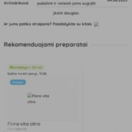
04.08.2025
pašalinti ir neleisti joms sugrįžti
Įkelti daugiau
Ar jums patiko straipsnis? Pasidalykite su kitais
Rekomenduojami preparatai
Sandėlyje > 20 vnt
Galite turėti poryt, 11.08.
Naujas
Flora vita citro
Floraservis