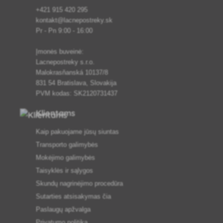
+421 915 420 295
kontakt@lacnepostreky.sk
Pr - Pn 9:00 - 16:00
Įmonės buveinė:
Lacnepostreky s.r.o.
Malokrasňanská 10137/8
831 54 Bratislava, Slovakija
PVM kodas: SK2120731437
Klientams
Kaip pakuojame jūsų siuntas
Transporto galimybės
Mokėjimo galimybės
Taisyklės ir sąlygos
Skundų nagrinėjimo procedūra
Sutarties atsisakymas čia
Paslaugų apžvalga
Privatumo politika