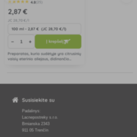
4.8
(25)
2
,87 €
JC
28
,70 €/l
−
+
Į krepšelį
Preparatas, kurio sudėtyje yra citrusinių
vaisių eterinio aliejaus, didinančio
atsparumą grybelinėms ligoms, ypač
miltligei, ir veiksmingai kovojančio su
jomis.
Susisiekite su
Padalinys:
Lacnepostreky s.r.o.
Brnianska 2343
911 05 Trenčín