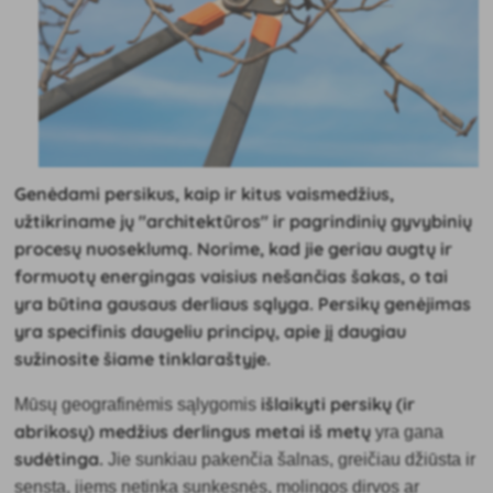
Genėdami persikus, kaip ir kitus vaismedžius,
užtikriname jų "architektūros" ir pagrindinių gyvybinių
procesų nuoseklumą. Norime, kad jie geriau augtų ir
formuotų energingas vaisius nešančias šakas, o tai
yra būtina gausaus derliaus sąlyga. Persikų genėjimas
yra specifinis daugeliu principų, apie jį daugiau
sužinosite šiame tinklaraštyje.
išlaikyti persikų (ir
Mūsų geografinėmis sąlygomis
abrikosų) medžius derlingus metai iš metų
yra gana
sudėtinga.
Jie
sunkiau
pakenčia šalnas, greičiau džiūsta ir
sensta, jiems netinka sunkesnės, molingos dirvos ar