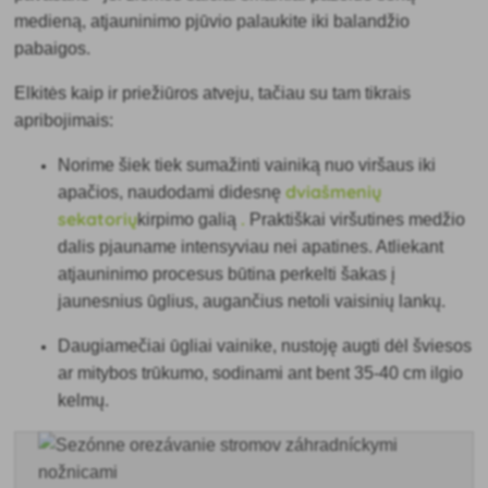
medieną, atjauninimo pjūvio palaukite iki balandžio
pabaigos.
Elkitės kaip ir priežiūros atveju, tačiau su tam tikrais
apribojimais:
Norime šiek tiek sumažinti vainiką nuo viršaus iki
dviašmenių
apačios, naudodami didesnę
sekatorių
.
kirpimo galią
Praktiškai viršutines medžio
dalis pjauname intensyviau nei apatines. Atliekant
atjauninimo procesus būtina perkelti šakas į
jaunesnius ūglius, augančius netoli vaisinių lankų.
Daugiamečiai ūgliai vainike, nustoję augti dėl šviesos
ar mitybos trūkumo, sodinami ant bent 35-40 cm ilgio
kelmų.