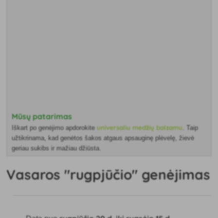
Mūsų patarimas
universaliu medžių balzamu
Iškart po genėjimo apdorokite
. Taip
užtikrinama, kad genėtos šakos atgaus apsauginę plėvelę, žievė
geriau sukibs ir mažiau džiūsta.
Vasaros "rugpjūčio" genėjimas