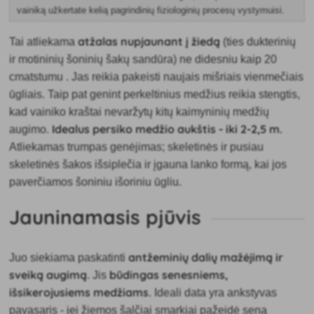
vainiką užkertate kelią pagrindinių fiziologinių procesų vystymuisi.
atžalas nupjaunant į žiedą
Tai atliekama
(ties dukterinių
ir motininių šoninių šakų sandūra) ne didesniu kaip
20
cm
atstumu
. Jas reikia pakeisti naujais mišriais vienmečiais
ūgliais. Taip pat genint perkeltinius medžius reikia stengtis,
kad vainiko kraštai nevaržytų kitų kaimyninių medžių
Idealus persiko medžio aukštis - iki 2-2,5 m.
augimo.
Atliekamas trumpas genėjimas; skeletinės ir pusiau
skeletinės šakos išsiplečia ir įgauna lanko formą, kai jos
paverčiamos šoniniu išoriniu ūgliu.
Jauninamasis pjūvis
antžeminių dalių mažėjimą ir
Juo siekiama paskatinti
sveiką augimą
būdingas senesniems,
. Jis
išsikerojusiems medžiams
. Ideali data yra ankstyvas
pavasaris - jei žiemos šalčiai smarkiai pažeidė seną