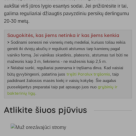
aukštai virš jūros lygio esantys sodai. Jei prižiūrėsite ir tai,
galima reguliariai džiaugtis pavyzdiniu persikų derlingumu
20-30 metų.
Saugokitės, kas jiems netinka ir kas jiems kenkia
>
Sodinami senesni nei vienerių metų medeliai
, kuriuos toliau reikia
genėti iki dviejų akučių ir reguliuoti atstumus tarp kamienų pagal
vainiko formą. Jei vainikas skardinis, platesnis, atstumas turi būti ne
mažesnis kaip 3 m, liekniems - ne mažesnis kaip 2,5 m.
>
Nelabai sunki,
reguliariai purenama ir tręšiama dirva. Kad vaisiai
tręšti Paralux trąšomis
būtų gyvybingesni, patartina juos
, taip
padidinant žaliosios masės kiekį ir vaisių kokybę. Šie augalus
grybinių ir
puoselėjantys preparatai taip pat apsaugo juos nuo
bakterinių ligų
.
Atlikite šiuos pjūvius