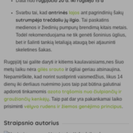
rugpjūčio 20 d. iki rugsėjo 15 d
Data
nuo
antrinės
lajos
Svarbu tai, kad
ant pagrindinių šakų
sutrumpėja
trečdaliu jų ilgio
. Tai paskatins
medienos ir žiedinių pumpurų brendimą kitais metais.
Todėl rekomenduojama ne tik genėti šoninius ūglius,
bet ir šalinti tankią letaliąją ataugą bei atjauninti
skeletines šakas.
Rugpjūtį tai galite daryti ir
kitiems kaulavaisiams,
nes
šiuo
gilės srauto
metų laiku nėra
ir ūgliai geriau atsinaujina.
Nepamirškite, kad norint sustiprinti vaismedžius, likus 14
dienų iki derliaus nuėmimo juos taip pat būtina galutinai
azoto trąšomis nuo čiulpiančių ir
apdoroti tinkamomis
graužiančių kenkėjų
. Taip pat dar yra pakankamai laiko
vėlyvo rudens ir žiemos genėjimo principus
prisiminti
.
Straipsnio autorius