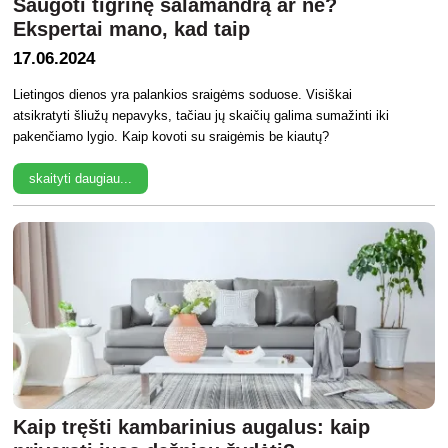
Saugoti tigrinę salamandrą ar ne?
Ekspertai mano, kad taip
17.06.2024
Lietingos dienos yra palankios sraigėms soduose. Visiškai
atsikratyti šliužų nepavyks, tačiau jų skaičių galima sumažinti iki
pakenčiamo lygio. Kaip kovoti su sraigėmis be kiautų?
skaityti daugiau...
Kaip tręšti kambarinius augalus: kaip