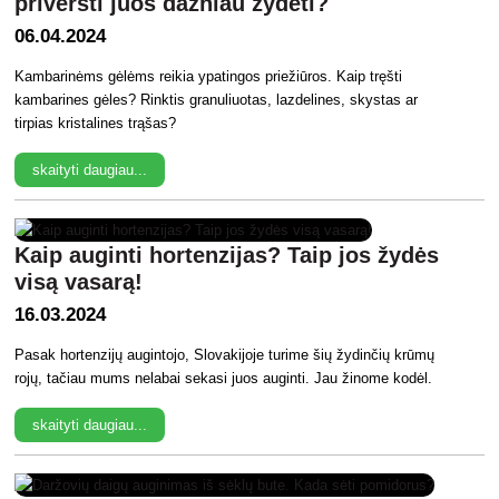
priversti juos dažniau žydėti?
06.04.2024
Kambarinėms gėlėms reikia ypatingos priežiūros. Kaip tręšti
kambarines gėles? Rinktis granuliuotas, lazdelines, skystas ar
tirpias kristalines trąšas?
skaityti daugiau...
Kaip auginti hortenzijas? Taip jos žydės
visą vasarą!
16.03.2024
Pasak hortenzijų augintojo, Slovakijoje turime šių žydinčių krūmų
rojų, tačiau mums nelabai sekasi juos auginti. Jau žinome kodėl.
skaityti daugiau...