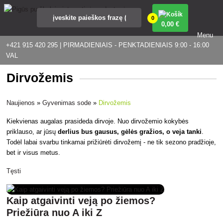
0
0
,00 €
Menu
+421 915 420 295 | PIRMADIENIAIS - PENKTADIENIAIS 9:00 - 16:00
VAL
Dirvožemis
Naujienos
»
Gyvenimas sode
»
Dirvožemis
Kiekvienas augalas prasideda dirvoje. Nuo dirvožemio kokybės
priklauso, ar jūsų
derlius bus gausus, gėlės gražios, o veja tanki
.
Todėl labai svarbu tinkamai prižiūrėti dirvožemį - ne tik sezono pradžioje,
bet ir visus metus.
Tęsti
Kaip atgaivinti veją po žiemos?
Priežiūra nuo A iki Z