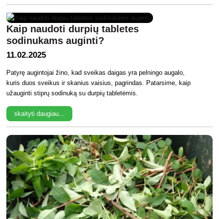
Kaip naudoti durpių tabletes
sodinukams auginti?
11.02.2025
Patyrę augintojai žino, kad sveikas daigas yra pelningo augalo,
kuris duos sveikus ir skanius vaisius, pagrindas. Patarsime, kaip
užauginti stiprų sodinuką su durpių tabletėmis.
skaityti daugiau...