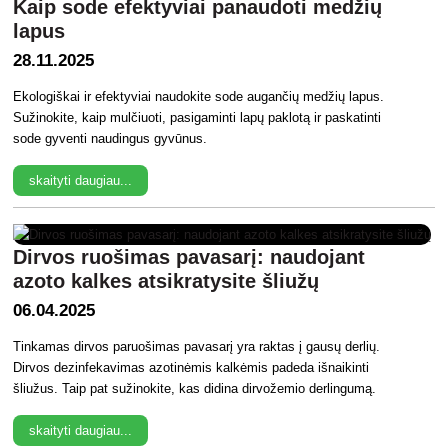
Kaip sode efektyviai panaudoti medžių
lapus
28.11.2025
Ekologiškai ir efektyviai naudokite sode augančių medžių lapus.
Sužinokite, kaip mulčiuoti, pasigaminti lapų paklotą ir paskatinti
sode gyventi naudingus gyvūnus.
skaityti daugiau...
Dirvos ruošimas pavasarį: naudojant
azoto kalkes atsikratysite šliužų
06.04.2025
Tinkamas dirvos paruošimas pavasarį yra raktas į gausų derlių.
Dirvos dezinfekavimas azotinėmis kalkėmis padeda išnaikinti
šliužus. Taip pat sužinokite, kas didina dirvožemio derlingumą.
skaityti daugiau...