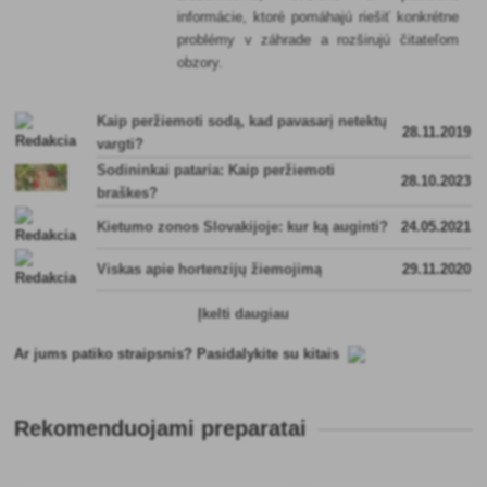
informácie, ktoré pomáhajú riešiť konkrétne
problémy v záhrade a rozširujú čitateľom
obzory.
Kaip peržiemoti sodą, kad pavasarį netektų
28.11.2019
vargti?
Sodininkai pataria: Kaip peržiemoti
28.10.2023
braškes?
Kietumo zonos Slovakijoje: kur ką auginti?
24.05.2021
Viskas apie hortenzijų žiemojimą
29.11.2020
Įkelti daugiau
Ar jums patiko straipsnis? Pasidalykite su kitais
Rekomenduojami preparatai