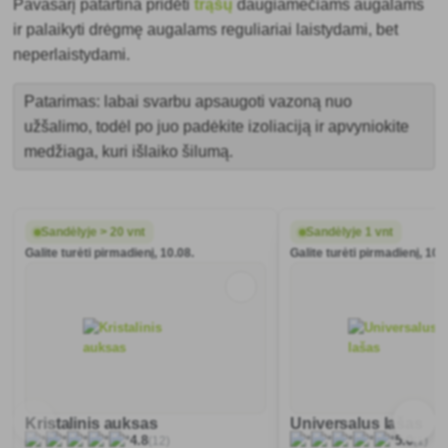
Pavasarį patartina pridėti
trąšų
daugiamečiams augalams
ir palaikyti drėgmę augalams reguliariai laistydami, bet
neperlaistydami.
Patarimas: labai svarbu apsaugoti vazoną nuo
užšalimo, todėl po juo padėkite izoliaciją ir apvyniokite
medžiaga, kuri išlaiko šilumą.
Sandėlyje > 20 vnt
Sandėlyje 1 vnt
Galite turėti pirmadienį, 10.08.
Galite turėti pirmadienį, 10.
Kristalinis auksas
Universalus lašas
(12)
(1)
4.8
5.0