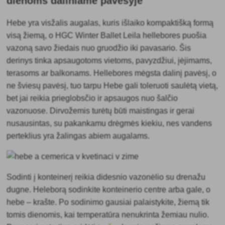
dienoms daliniame pavėsyje
Hebe yra visžalis augalas, kuris išlaiko kompaktišką formą
visą žiemą, o HGC Winter Ballet Leila hellebores puošia
vazoną savo žiedais nuo gruodžio iki pavasario. Šis
derinys tinka apsaugotoms vietoms, pavyzdžiui, įėjimams,
terasoms ar balkonams. Hellebores mėgsta dalinį pavėsį, o
ne šviesų pavėsį, tuo tarpu Hebe gali toleruoti saulėtą vietą,
bet jai reikia prieglobsčio ir apsaugos nuo šalčio
vazonuose. Dirvožemis turėtų būti maistingas ir gerai
nusausintas, su pakankamu drėgmės kiekiu, nes vandens
perteklius yra žalingas abiem augalams.
Sodinti į konteinerį reikia didesnio vazonėlio su drenažu
dugne. Heleborą sodinkite konteinerio centre arba gale, o
hebe – krašte. Po sodinimo gausiai palaistykite, žiemą tik
tomis dienomis, kai temperatūra nenukrinta žemiau nulio.