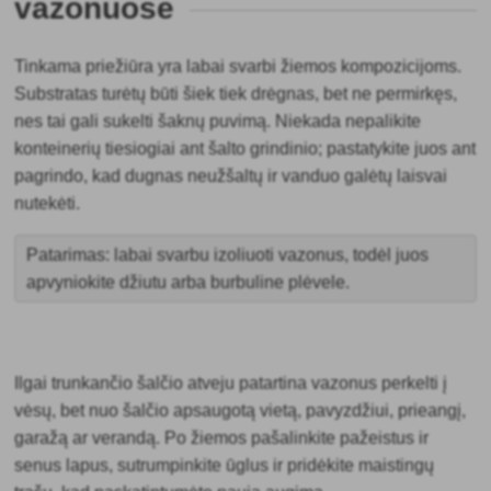
vazonuose
Tinkama priežiūra yra labai svarbi žiemos kompozicijoms.
Substratas turėtų būti šiek tiek drėgnas, bet ne permirkęs,
nes tai gali sukelti šaknų puvimą. Niekada nepalikite
konteinerių tiesiogiai ant šalto grindinio; pastatykite juos ant
pagrindo, kad dugnas neužšaltų ir vanduo galėtų laisvai
nutekėti.
Patarimas: labai svarbu izoliuoti vazonus, todėl juos
apvyniokite džiutu arba burbuline plėvele.
Ilgai trunkančio šalčio atveju patartina vazonus perkelti į
vėsų, bet nuo šalčio apsaugotą vietą, pavyzdžiui, prieangį,
garažą ar verandą. Po žiemos pašalinkite pažeistus ir
senus lapus, sutrumpinkite ūglus ir pridėkite maistingų