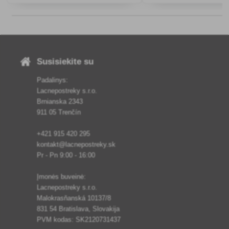
augalams - smulkiems va
daržovėms ir dekoratyvi
augalams.
Susisiekite su
Padalinys:
Lacnepostreky s.r.o.
Brnianska 2343
911 05 Trenčín
+421 915 420 295
kontakt@lacnepostreky.sk
Pr - Pn 9:00 - 16:00
Įmonės buveinė:
Lacnepostreky s.r.o.
Malokrasňanská 10137/8
831 54 Bratislava, Slovakija
PVM kodas: SK2120731437