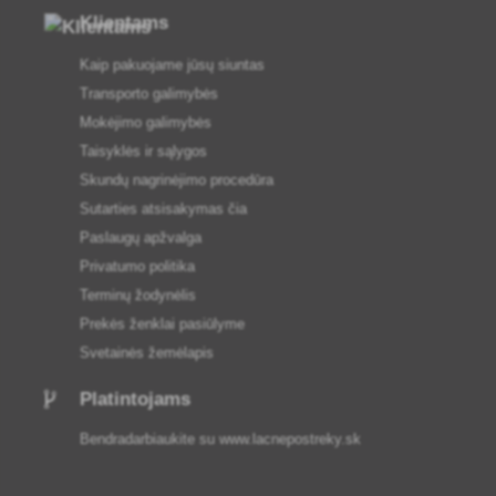
Klientams
Kaip pakuojame jūsų siuntas
Transporto galimybės
Mokėjimo galimybės
Taisyklės ir sąlygos
Skundų nagrinėjimo procedūra
Sutarties atsisakymas čia
Paslaugų apžvalga
Privatumo politika
Terminų žodynėlis
Prekės ženklai pasiūlyme
Svetainės žemėlapis
Platintojams
Bendradarbiaukite su
www.lacnepostreky.sk