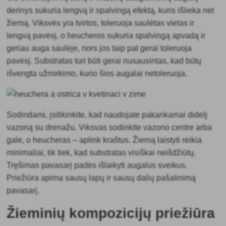
derinys sukuria lengvą ir spalvingą efektą, kuris išlieka net
žiemą. Viksvės yra tvirtos, toleruoja saulėtas vietas ir
lengvą pavėsį, o heucheros sukuria spalvingą apvadą ir
geriau auga saulėje, nors jos taip pat gerai toleruoja
pavėsį. Substratas turi būti gerai nusausintas, kad būtų
išvengta užmirkimo, kurio šios augalai netoleruoja.
Sodindami, įsitikinkite, kad naudojate pakankamai didelį
vazoną su drenažu. Viksvas sodinkite vazono centre arba
gale, o heucheras – aplink kraštus. Žiemą laistyti reikia
minimaliai, tik tiek, kad substratas visiškai neišdžiūtų.
Tręšimas pavasarį padės išlaikyti augalus sveikus.
Priežiūra apima sausų lapų ir sausų dalių pašalinimą
pavasarį.
Žieminių kompozicijų priežiūra