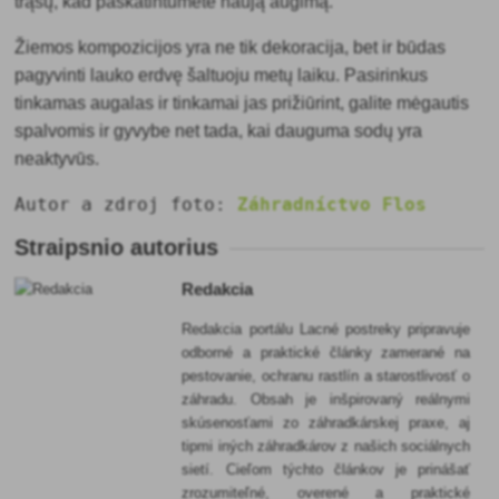
trąšų, kad paskatintumėte naują augimą.
Žiemos kompozicijos yra ne tik dekoracija, bet ir būdas
pagyvinti lauko erdvę šaltuoju metų laiku. Pasirinkus
tinkamas augalas ir tinkamai jas prižiūrint, galite mėgautis
spalvomis ir gyvybe net tada, kai dauguma sodų yra
neaktyvūs.
Autor a zdroj foto:
Záhradníctvo Flos
Straipsnio autorius
Redakcia
Redakcia portálu Lacné postreky pripravuje
odborné a praktické články zamerané na
pestovanie, ochranu rastlín a starostlivosť o
záhradu. Obsah je inšpirovaný reálnymi
skúsenosťami zo záhradkárskej praxe, aj
tipmi iných záhradkárov z našich sociálnych
sietí. Cieľom týchto článkov je prinášať
zrozumiteľné, overené a praktické