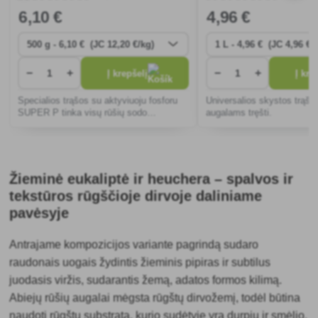
6
,10 €
4
,96 €
−
+
−
+
Į krepšelį
Į kre
Specialios trąšos su aktyviuoju fosforu
Universalios skystos trąšos
SUPER P tinka visų rūšių sodo
augalams tręšti.
augalams - smulkiems vaisiams,
daržovėms ir dekoratyviniams augalams.
Žieminė eukaliptė ir heuchera – spalvos ir
tekstūros rūgščioje dirvoje daliniame
pavėsyje
Antrajame kompozicijos variante pagrindą sudaro
raudonais uogais žydintis žieminis pipiras ir subtilus
juodasis viržis, sudarantis žemą, adatos formos kilimą.
Abiejų rūšių augalai mėgsta rūgštų dirvožemį, todėl būtina
naudoti rūgštų substratą, kurio sudėtyje yra durpių ir smėlio.