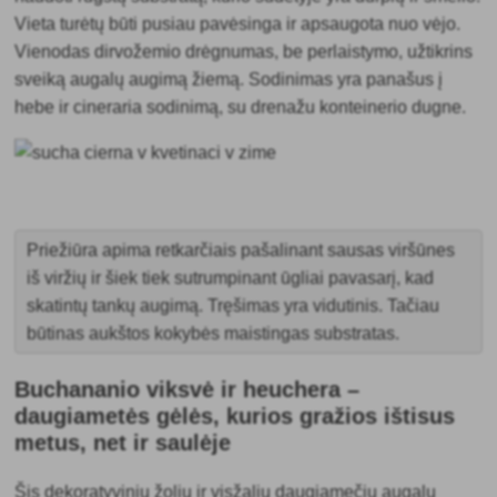
Vieta turėtų būti pusiau pavėsinga ir apsaugota nuo vėjo.
Vienodas dirvožemio drėgnumas, be perlaistymo, užtikrins
sveiką augalų augimą žiemą. Sodinimas yra panašus į
hebe ir cineraria sodinimą, su drenažu konteinerio dugne.
Priežiūra apima retkarčiais pašalinant sausas viršūnes
iš viržių ir šiek tiek sutrumpinant ūgliai pavasarį, kad
skatintų tankų augimą. Tręšimas yra vidutinis. Tačiau
būtinas aukštos kokybės maistingas substratas.
Buchananio viksvė ir heuchera –
daugiametės gėlės, kurios gražios ištisus
metus, net ir saulėje
Šis dekoratyvinių žolių ir visžalių daugiamečių augalų