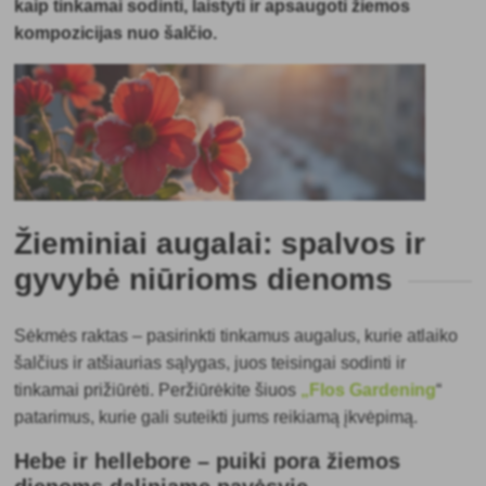
kaip tinkamai sodinti, laistyti ir apsaugoti žiemos
kompozicijas nuo šalčio.
Žieminiai augalai: spalvos ir
gyvybė niūrioms dienoms
Sėkmės raktas – pasirinkti tinkamus augalus, kurie atlaiko
šalčius ir atšiaurias sąlygas, juos teisingai sodinti ir
tinkamai prižiūrėti. Peržiūrėkite šiuos
„Flos Gardening
“
patarimus, kurie gali suteikti jums reikiamą įkvėpimą.
Hebe ir hellebore – puiki pora žiemos