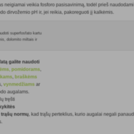
s neigiamai veikia fosforo pasisavinimą
, todėl prieš naudodami
odo dirvožemio pH ir, jei reikia, pakoreguoti jį kalkėmis.
audoti superfosfato kartu
s, dolomito miltais ir
fatą galite naudoti
ėms,
pomidorams
,
akams
,
braškėms
s,
vynmedžiams
ar
odo augalams.
ų tręšti
kykitės
trąšų normų
, kad trąšų perteklius, kurio augalai negali panaud
s.