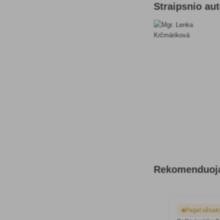
Straipsnio au
Rekomenduoja
Pagal užsa