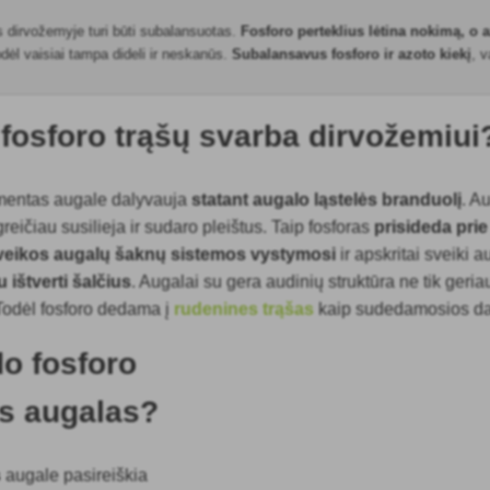
is dirvožemyje turi būti subalansuotas.
Fosforo perteklius lėtina nokimą, o 
odėl vaisiai tampa dideli ir neskanūs.
Subalansavus fosforo ir azoto kiekį
, 
 fosforo trąšų svarba dirvožemiu
mentas augale dalyvauja
statant augalo ląstelės branduolį
. A
reičiau susilieja ir sudaro pleištus. Taip fosforas
prisideda prie
veikos augalų šaknų sistemos vystymosi
ir apskritai sveiki 
u ištverti šalčius
. Augalai su gera audinių struktūra ne tik geria
 Todėl fosforo dedama į
rudenines trąšas
kaip sudedamosios da
do fosforo
is augalas?
s
augale pasireiškia