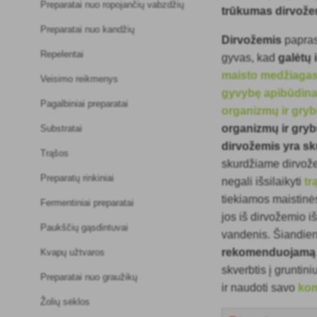
Preparatai nuo ropojančių vabzdžių
trūkumas dirvož
Preparatai nuo kandžių
Dirvožemis
paprasč
Repelentai
gyvas, kad
galėtų i
maisto medžiaga
Veisimo reikmenys
gyvybę apibūdina
Pagalbiniai preparatai
organizmų ir gry
organizmų ir grybų
Substratai
dirvožemis yra sk
Trąšos
skurdžiame dirvože
Preparatų rinkiniai
negali išsilaikyti
tr
tiekiamos maistinė
Fermentiniai preparatai
jos iš dirvožemio i
Paukščių gąsdintuvai
vandenis. Šiandien 
rekomenduojamą 
Kvapų užtvaros
skverbtis į gruntin
Preparatai nuo graužikų
ir naudoti savo
ko
Žolių sėklos