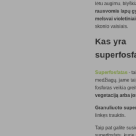
lėtu augimu, blyški
rausvomis lapų g
melsvai violetinia
skonio vaisiais.
Kas yra
superfosf
Superfosfatas
- ta
medžiagų, jame taip
fosforas veikia grei
vegetaciją arba j
Granuliuoto super
linkęs trauktis.
Taip pat galite susi
superfosfatu, kurie 