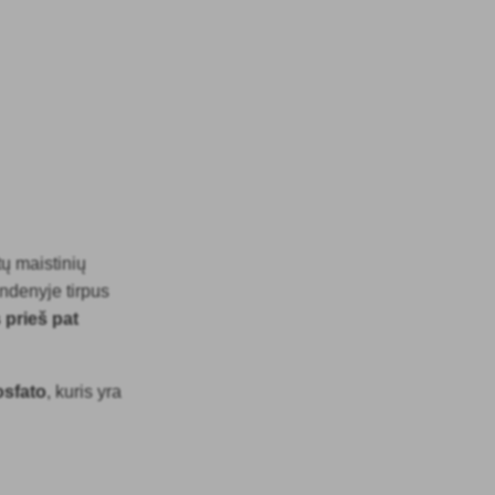
tų maistinių
andenyje tirpus
 prieš pat
osfato
, kuris yra