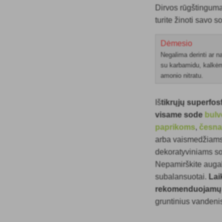
Dirvos rūgštinguma
turite žinoti savo s
Dėmesio
Negalima derinti ar n
su karbamidu, kalkėmi
amonio nitratu.
Iš
tikrųjų superfos
visame sode
bulv
paprikoms
,
česn
arba vaismedžiam
dekoratyviniams s
Nepamirškite augal
subalansuotai.
Lai
rekomenduojamų 
gruntinius vandeni