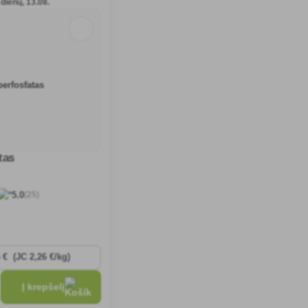
7 dienų, 13.08.
tas
(25)
5.0
Į krepšelį