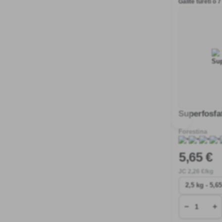
Galite turėti o 
Superfosfa
Forestina
5
,65 €
JC
2
,26 €/kg
−
+