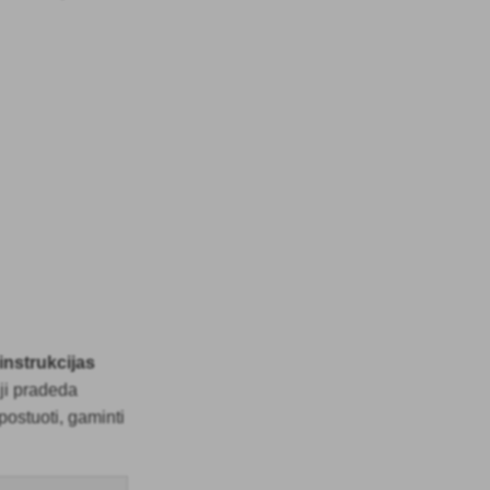
instrukcijas
 ji pradeda
ostuoti, gaminti