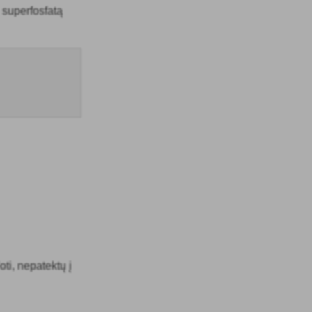
 superfosfatą
oti, nepatektų į