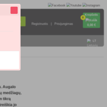
Krepšelis
0
Paieška
Registruotis
Prisijungimas
0
,00 €
sisiekite su
LT
s. Augalo
ių medžiagų,
m tikrą
reiškia jo