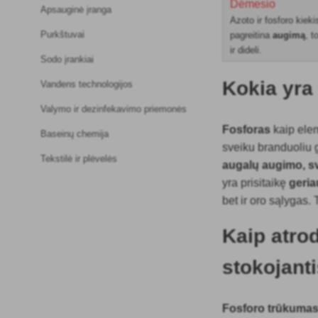
Dėmesio
Apsauginė įranga
Azoto ir fosforo kiek
Purkštuvai
pagreitina
augimą
, t
ir dideli.
Sodo įrankiai
Kokia yra
Vandens technologijos
Valymo ir dezinfekavimo priemonės
Fosforas
kaip ele
Baseinų chemija
sveiku branduoliu g
Tekstilė ir plėvelės
augalų augimo, s
yra prisitaikę
geria
bet ir oro sąlygas.
Kaip atro
stokojant
Fosforo trūkuma