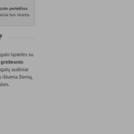
azoto perteklius
vaisiai bus skanūs
i?
ugalo ląstelės su
 greitesnio
augalų audiniai
u ištveria žiemą,
lies.