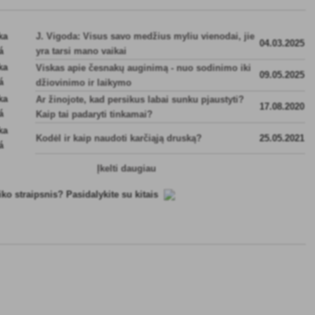
J. Vigoda: Visus savo medžius myliu vienodai, jie
04.03.2025
yra tarsi mano vaikai
Viskas apie česnakų auginimą - nuo sodinimo iki
09.05.2025
džiovinimo ir laikymo
Ar žinojote, kad persikus labai sunku pjaustyti?
17.08.2020
Kaip tai padaryti tinkamai?
Kodėl ir kaip naudoti karčiąją druską?
25.05.2021
Įkelti daugiau
iko straipsnis? Pasidalykite su kitais