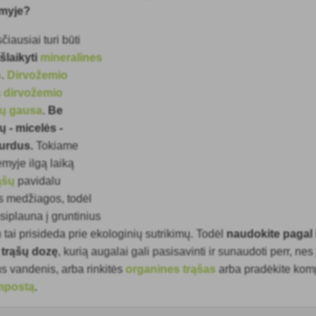
emyje?
iausiai turi būti
šlaikyti
mineralines
s
.
Dirvožemio
 dirvožemio
bų gausa
.
Be
 - micelės -
urdus.
Tokiame
myje ilgą laiką
ąšų
pavidalu
s medžiagos, todėl
šsiplauna į gruntinius
tai prisideda prie ekologinių sutrikimų. Todėl
naudokite pagal 
trąšų dozę
, kurią augalai gali pasisavinti ir sunaudoti perr, nes
ius vandenis, arba rinkitės
organines trąšas
arba pradėkite komp
mpostą
.