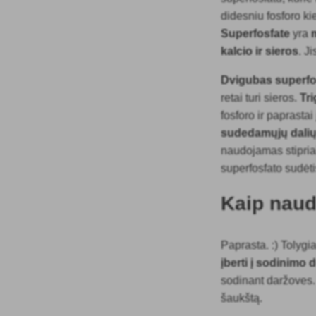
didesniu fosforo ki
Superfosfate
yra
kalcio ir sieros
. J
Dvigubas superfo
retai turi sieros.
Tr
fosforo ir paprast
sudedamųjų dalių,
naudojamas stipriai
superfosfato sudėt
Kaip naud
Paprasta. :) Tolygia
įberti į sodinimo
sodinant daržoves.
šaukštą.