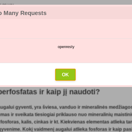
6:00 VAL
o Many Requests
openresty
kėjų katalogas
Purškimų kalendorius
Didmeninė prekyba
Su
erfosfatas ir kaip jį naudoti?
OK
straipsnis: 16.05.2021)
erfosfatas ir kaip jį naudoti?
 augalui gyventi, yra šviesa, vanduo ir mineralinės medžiago
as ir sveikata tiesiogiai priklauso nuo mineralinių maistin
 fosforas, kalis, cinkas ir kt. Kiekvienas elementas atlieka ta
yvenime. Kokį vaidmenį augalui atlieka fosforas ir kaip pasi