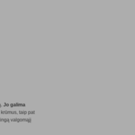
ą.
Jo galima
krūmus, taip pat
kingą valgomąjį