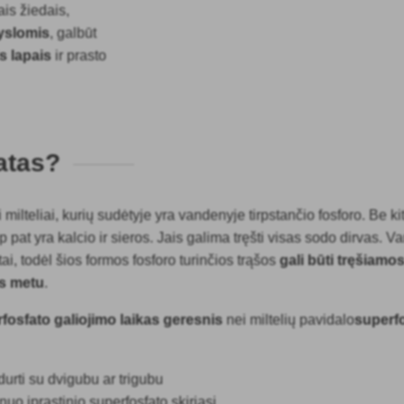
ais žiedais,
yslomis
, galbūt
is lapais
ir prasto
atas?
i milteliai, kurių sudėtyje yra vandenyje tirpstančio fosforo. Be ki
 pat yra kalcio ir sieros. Jais galima tręšti visas sodo dirvas. V
tai, todėl šios formos fosforo turinčios trąšos
gali būti tręšiamos
os metu
.
fosfato galiojimo laikas geresnis
nei miltelių pavidalo
superf
durti su dvigubu ar trigubu
nuo įprastinio superfosfato skiriasi