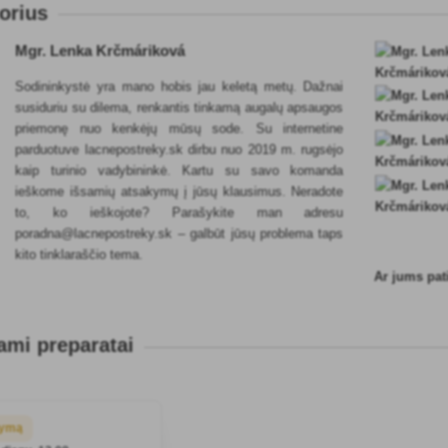
torius
Mgr. Lenka Krčmáriková
Sodininkystė yra mano hobis jau keletą metų. Dažnai
susiduriu su dilema, renkantis tinkamą augalų apsaugos
priemonę nuo kenkėjų mūsų sode. Su internetine
parduotuve lacnepostreky.sk dirbu nuo 2019 m. rugsėjo
kaip turinio vadybininkė. Kartu su savo komanda
ieškome išsamių atsakymų į jūsų klausimus. Neradote
to, ko ieškojote? Parašykite man adresu
poradna@lacnepostreky.sk – galbūt jūsų problema taps
kito tinklaraščio tema.
Ar jums pat
mi preparatai
kymą