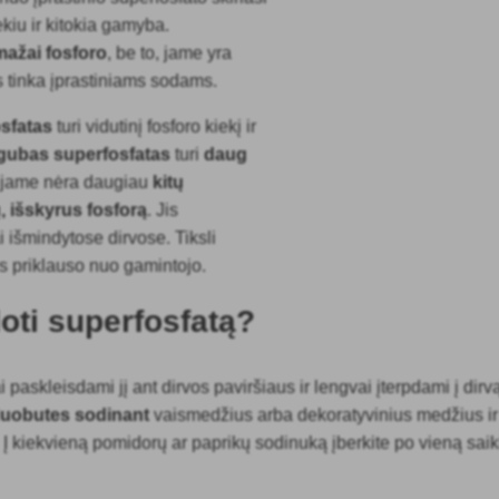
ekiu ir kitokia gamyba.
mažai fosforo
, be to, jame yra
is tinka įprastiniams sodams.
sfatas
turi vidutinį fosforo kiekį ir
igubas superfosfatas
turi
daug
ai jame nėra daugiau
kitų
 išskyrus fosforą
. Jis
 išmindytose dirvose. Tiksli
is priklauso nuo gamintojo.
oti superfosfatą?
i paskleisdami jį ant dirvos paviršiaus ir lengvai įterpdami į dirv
 duobutes sodinant
vaismedžius arba dekoratyvinius medžius ir 
 Į kiekvieną pomidorų ar paprikų sodinuką įberkite po vieną sai