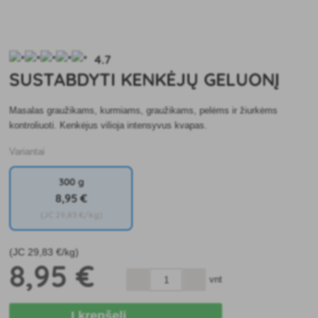
4.7
SUSTABDYTI KENKĖJŲ GELUONĮ
Masalas graužikams, kurmiams, graužikams, pelėms ir žiurkėms
kontroliuoti. Kenkėjus vilioja intensyvus kvapas.
Variantai
300 g
8
,95 €
(JC
29
,83 €/kg)
(JC
29
,83 €/kg)
8
,95 €
vnt
Į krepšelį