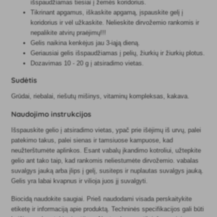
išspaudžiamas tiesiai į žemės koridorius.
Tikrinant apgamus, iškaskite apgamą, įspauskite gelį į
koridorius ir vėl užkaskite. Nelieskite dirvožemio rankomis ir
nepalikite atvirų praėjimų!!!
Gelis naikina kenkėjus jau 3-iąją dieną.
Geriausiai gelis išspaudžiamas į pelių, žiurkių ir žiurkių plotus.
Dozavimas 10 - 20 g į atsiradimo vietas.
Sudėtis
Grūdai, riebalai, riešutų mišinys, vitaminų kompleksas, kakava.
Naudojimo instrukcijos
Išspauskite gelio į atsiradimo vietas, ypač prie išėjimų iš urvų, palei
patekimo takus, palei sienas ir tamsiuose kampuose, kad
neužterštumėte aplinkos. Esant vabalų įkandimo kotroliui, užtepkite
gelio ant tako taip, kad rankomis neliestumėte dirvožemio. vabalas
suvalgys jauką arba įlips į gelį, susiteps ir nuplautas suvalgys jauką.
Gelis yra labai kvapnus ir vilioja juos jį suvalgyti.
Biocidą naudokite saugiai. Prieš naudodami visada perskaitykite
etiketę ir informaciją apie produktą. Techninės specifikacijos gali būti