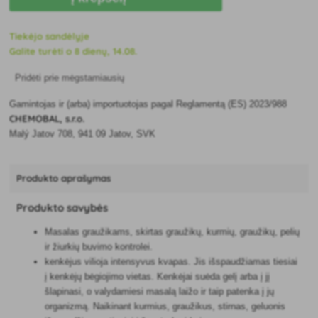
Tiekėjo sandėlyje
Galite turėti o 8 dienų, 14.08.
Pridėti prie mėgstamiausių
Gamintojas ir (arba) importuotojas pagal Reglamentą (ES) 2023/988
CHEMOBAL, s.r.o.
Malý Jatov 708, 941 09 Jatov, SVK
Produkto aprašymas
Produkto savybės
Masalas graužikams, skirtas graužikų, kurmių, graužikų, pelių
ir žiurkių buvimo kontrolei.
kenkėjus vilioja intensyvus kvapas. Jis išspaudžiamas tiesiai
į kenkėjų bėgiojimo vietas. Kenkėjai suėda gelį arba į jį
šlapinasi, o valydamiesi masalą laižo ir taip patenka į jų
organizmą. Naikinant kurmius, graužikus, stirnas, geluonis