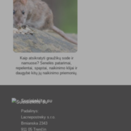
Kaip atsikratyti graužikų sode ir
namuose? Senelės patarimai,
repelentai, spąstai, naikinimo klijai ir
daugybė kitų jų naikinimo priemonių.
Susisiekite su
Padalinys:
Lacnepostreky s.r.o.
Brnianska 2343
911 05 Trenčín