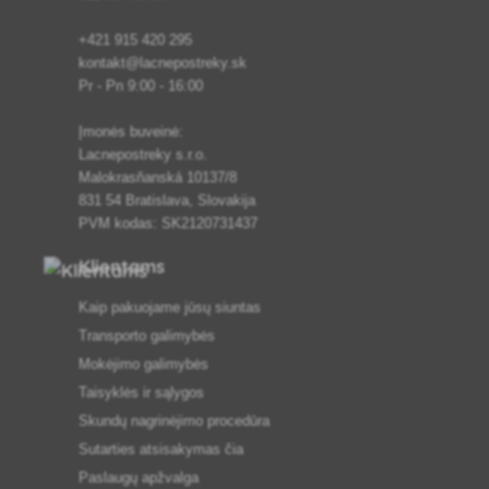
+421 915 420 295
kontakt@lacnepostreky.sk
Pr - Pn 9:00 - 16:00
Įmonės buveinė:
Lacnepostreky s.r.o.
Malokrasňanská 10137/8
831 54 Bratislava, Slovakija
PVM kodas: SK2120731437
Klientams
Kaip pakuojame jūsų siuntas
Transporto galimybės
Mokėjimo galimybės
Taisyklės ir sąlygos
Skundų nagrinėjimo procedūra
Sutarties atsisakymas čia
Paslaugų apžvalga