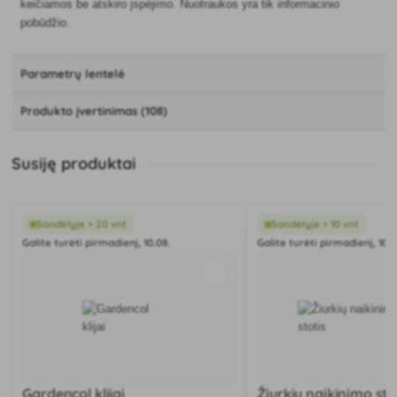
keičiamos be atskiro įspėjimo. Nuotraukos yra tik informacinio
pobūdžio.
Parametrų lentelė
Produkto įvertinimas (108)
Susiję produktai
Sandėlyje > 20 vnt
Sandėlyje > 10 vnt
Galite turėti pirmadienį, 10.08.
Galite turėti pirmadienį, 10.0
Gardencol klijai
Žiurkių naikinimo sto