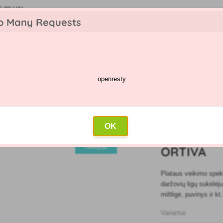
6:00 VAL
o Many Requests
openresty
kėjų katalogas
Purškimų kalendorius
Didmeninė prekyba
Su
ų ligų
»
Fungicidai
»
Ortiva
OK
4
Naujas
ORTIVA
Plataus veikimo spekt
daržovių ligų sukėlėju
miltligė, puvinys ir k
Variantai