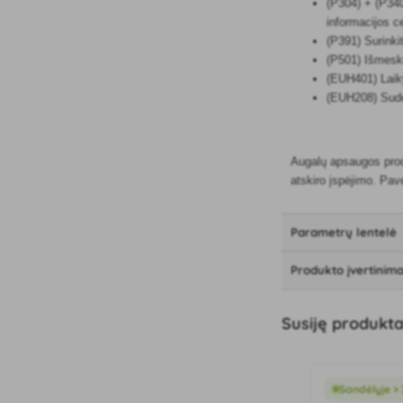
(P304) + (P340)
informacijos c
(P391) Surinkit
(P501) Išmeskit
(EUH401) Laiky
(EUH208) Sudėt
Augalų apsaugos produ
atskiro įspėjimo. Pave
Parametrų lentelė
Produkto įvertinima
Susiję produkta
Sandėlyje > 