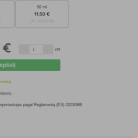
50 ml
11
,50 €
)
(JC
230
,00 €/l)
 €
vnt
repšelį
riantą
miausių
 importuotojas pagal Reglamentą (ES) 2023/988