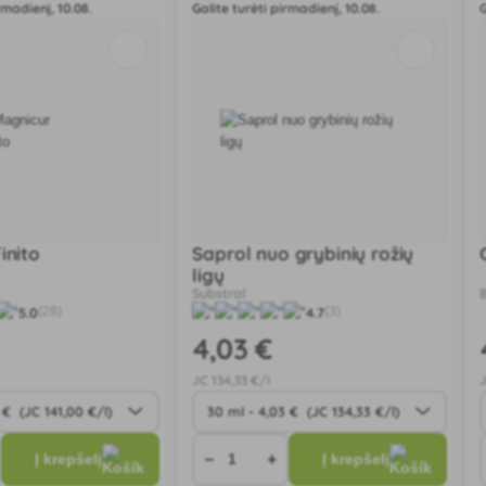
rmadienį, 10.08.
Galite turėti pirmadienį, 10.08.
G
inito
Saprol nuo grybinių rožių
ligų
Substral
5.0
4.7
(28)
(3)
4
,03 €
JC
134
,33 €/l
−
+
Į krepšelį
Į krepšelį