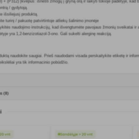
 + (P312) Įkvėpus: išnešti žmogų į gryną orą ir laikyti tokioje padėtyje, kad b
entrą / gydytoją.
e išsiliejusį produktą.
e turinį / pakuotę patvirtintoje atliekų šalinimo įmonėje
kitės naudojimo instrukcijų, kad išvengtumėte pavojaus žmonių sveikatai ir a
yje yra 1,2-benzizotiazol-3-ono. Gali sukelti alerginę reakciją.
ktą naudokite saugiai. Prieš naudodami visada perskaitykite etiketę ir inform
ikslėliai yra tik informacinio pobūdžio.
s (8)
i
20 vnt
Sandėlyje > 20 vnt