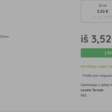
10 ml
3
,52 €
(JC
352
,00 €/l
iš
3
,52
Į k
Sandėlyje pagal va
Pridėti prie mėgsta
Gamintojas ir (arba)
Lovela Terezín
NUL