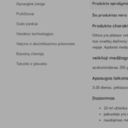
Produkto aprašym
Apsauginė įranga
Purkštuvai
Šis produktas nėra r
Sodo įrankiai
Produkto charakt
Vandens technologijos
Ortiva yra plataus ve
nuo svarbių daržovių l
Valymo ir dezinfekavimo priemonės
vejoje. Apdoroti medyn
Baseinų chemija
veiklioji medžiag
Tekstilė ir plėvelės
azoksistrobinas 250 g
Apsaugos laikota
3-28 dienos, priklaus
Dozavimas
10 ml užtenka
pakuotėje yra 
naudojimas mėn