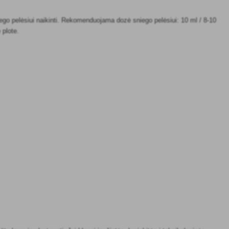
niego pelėsiui naikinti. Rekomenduojama dozė sniego pelėsiui: 10 ml / 8-10
 plote.