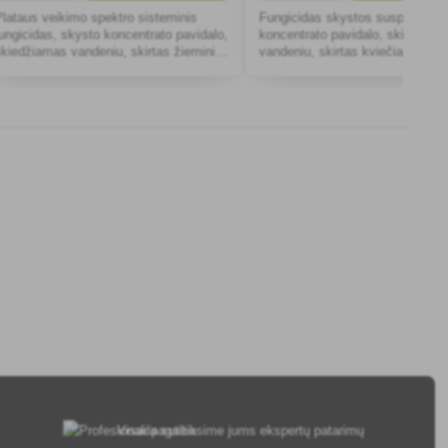
Plataus veikimo spektro sisteminis
Fungicidas skystos suspensijos
fungicidas, skysto koncentrato pavidalo,
koncentrato pavidalo, skiedžia
skiedžiamas vandeniu, skirtas žieminių
vandeniu, skirtas kviečiams, mi
kviečių ir miežių apsaugai nuo lapų ir
cukriniams runkeliams ir saulė
arpų bei rapsų grybinių ligų.
apsaugoti nuo grybinių ligų.
Visada suteiksime jums ekspertų patarimų