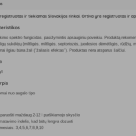
as
egistruotas ir tiekiamas Slovakijos rinkai. Ortiva yra registruotas ir a
eristikos
ikimo spektro fungicidas, pasižymintis apsauginiu poveikiu. Produktą rekomend
igų sukėlėjų (miltligės, miltligės, septoriozės, juodosios dėmėtligės, rūdžių, mi
ai ilgiau būna žali ("žaliasis efektas"). Produktas nėra atsparus šalčiui.
a
/l
rpis
omai nuo augalo tipo
 paruošti maždaug 2-12 l purškiamojo skysčio
matavimo indelis, kad būtų lengva dozuoti
esiais: 3,4,5,6,7,8,9,10