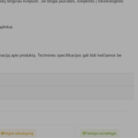
ūtų lengviau kvėpuoti. Jei blogai jaučiatės, kreipkitės į toksikologinės
plinkai.
aciją apie produktą. Techninės specifikacijos gali būti keičiamos be
Pagal užsakymą
Tiekėjo sandėlyje