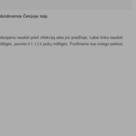
pibūdinamas Čekijoje taip:
uojama naudoti prieš infekciją arba jos pradžioje. Labai tinka naudoti
ltligės, puvinio ir t. t.) ir pušų miltligės. Purškiama nuo sniego pelėsio