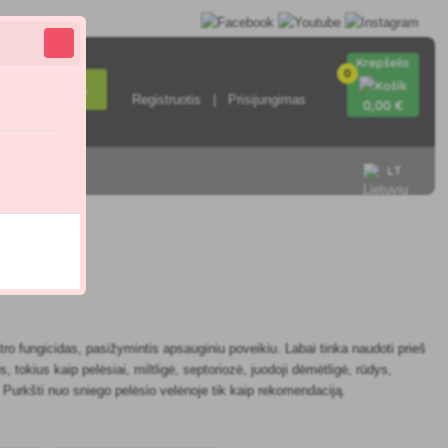
Krepšelis
0
Paieška
Registruotis
Prisijungimas
0
,00 €
LT
sisiekite su
.9
ro fungicidas, pasižymintis apsauginiu poveikiu. Labai tinka naudoti prieš
s, tokius kaip pelėsiai, miltligė, septoriozė, juodoji dėmėtligė, rūdys,
t. Purkšti nuo sniego pelėsio velėnoje tik kaip rekomendaciją.