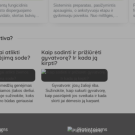
ntų fungicidinis
Sisteminis preparatas, pasižymintis
sto disperguojamo
apsauginiu, o ankstyvuoju etapu ir
idalo, skirtas bulvių
gydomuoju poveikiu. Nuo miltligės,
juodosios dėmėtligės ir rūdžių.
v
tiva?
i atlikti
Kaip sodinti ir prižiūrėti
ėjimą sode?
gyvatvorę? Ir kada ją
kirpti?
smedžių genėjimas
Gyvatvorė: jūsų žalioji riba.
iamos įtakos derliui.
Sužinokite, kaip sukurti gyvatvorę,
je sužinokite, koks
kaip pasirūpinti jos sveikata ir kada
o būdas geriausiai
skirti jai dėmesio ją karpant.
sų medžiams.
tams
Platintojams