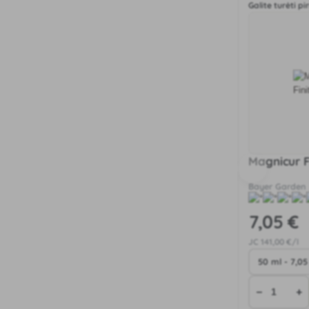
Galite turėti pi
Magnicur F
Bayer Garden
7
,05 €
JC
141
,00 €/l
−
+