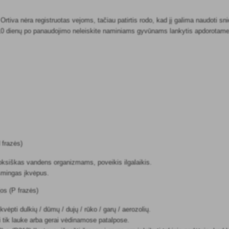
Ortiva nėra registruotas vejoms, tačiau patirtis rodo, kad jį galima naudoti s
10 dienų po panaudojimo neleiskite naminiams gyvūnams lankytis apdorotame
 frazės)
oksiškas vandens organizmams, poveikis ilgalaikis.
mingas įkvėpus.
os (P frazės)
kvėpti dulkių / dūmų / dujų / rūko / garų / aerozolių.
 tik lauke arba gerai vėdinamose patalpose.