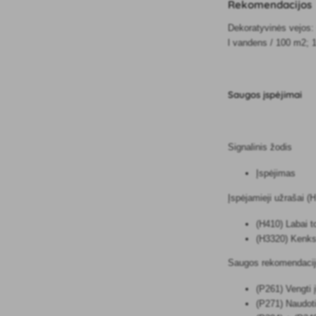
Rekomendacijos
Dekoratyvinės vejos: 
l vandens / 100 m2; 
Saugos įspėjimai
Signalinis žodis
Įspėjimas
Įspėjamieji užrašai (H
(H410) Labai t
(H3320) Kenks
Saugos rekomendacij
(P261) Vengti į
(P271) Naudoti