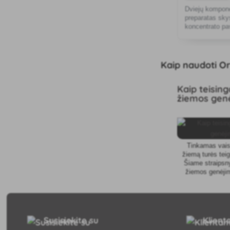
Dviejų kompone
preparatas sky
koncentrato pav
maro kontrolei.
Kaip naudoti Or
Kaip teisinga
žiemos gen
Tinkamas vai
žiemą turės teig
Šiame straipsny
žiemos genėjim
tinka jū
Susisiekite su
Klien