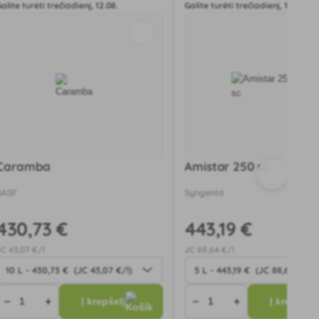
alite turėti trečiadienį, 12.08.
Galite turėti trečiadienį, 12.08.
Caramba
Amistar 250 sc
BASF
Syngenta
430
,73 €
443
,19 €
JC
43
,07 €/l
JC
88
,64 €/l
−
+
−
+
Į krepšelį
Į krepšelį