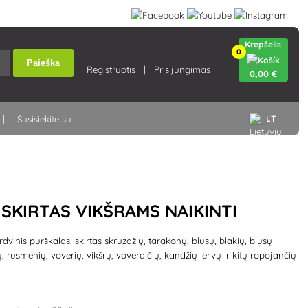
Krepšelis
0
Paieška
Registruotis
Prisijungimas
0
,00 €
Susisiekite su
LT
, SKIRTAS VIKŠRAMS NAIKINTI
dvinis purškalas, skirtas skruzdžių, tarakonų, blusų, blakių, blusų
, rusmenių, voverių, vikšrų, voveraičių, kandžių lervų ir kitų ropojančių