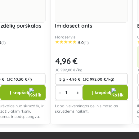
uzdėlių purškalas
Imidasect ants
Floraservis
9
5.0
(7)
(11)
4
,96 €
JC
992
,00 €/kg
−
+
Į krepšelį
Į krepšelį
rškalas nuo skruzdžių ir
Labai veiksmingas gelinis masalas
I
zdžių akimirksniu
skruzdėms naikinti.
namus ir sodą. Lengva
 šeimai ir naminiams
a naudoti patalpose ir