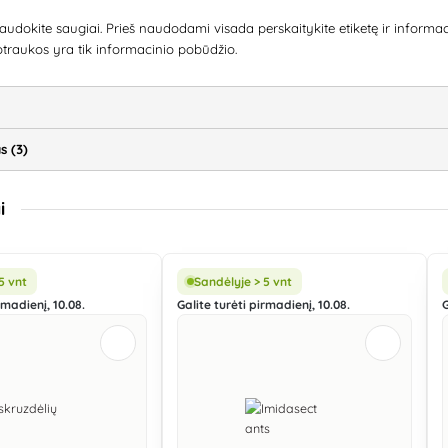
audokite saugiai. Prieš naudodami visada perskaitykite etiketę ir informac
otraukos yra tik informacinio pobūdžio.
s (3)
i
5 vnt
Sandėlyje > 5 vnt
rmadienį, 10.08.
Galite turėti pirmadienį, 10.08.
G