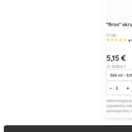
"Bros" skr
BROS
4.
5
,15 €
JC
10
,30 €/l
−
+
Veiksmingas pu
ropojančių vab
apsaugo jūsų 
naudoti, saugu
gyvūnams, tink
lauke.