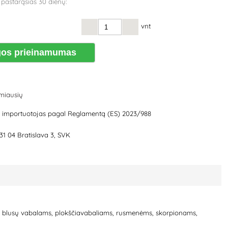
 pastarąsias 30 dienų:
vnt
os prieinamumas
amiausių
) importuotojas pagal Reglamentą (ES) 2023/988
31 04 Bratislava 3, SVK
s, blusų vabalams, plokščiavabaliams, rusmenėms, skorpionams,