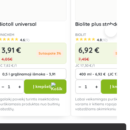
Biotoll universal
Biolite plus stabdo vor
UNICHEM
BIOLIT
4.6
4.8
(9)
(10)
3
,91 €
6
,92 €
Sutaupote 3%
Sutaupo
4
,05€
7
,45€
JC
7
,82 €/l
JC
17
,30 €/l
−
+
−
+
Į krepšelį
Į krepšelį
lgalaikį poveikį turintis insekticidinis
Labai veiksmingas purškalas, sk
purškiamasis produktas nuo buitinių
vorams ir kitiems ropojantiems
vabzdžių.
vabzdžiams akimirksniu sunaikin