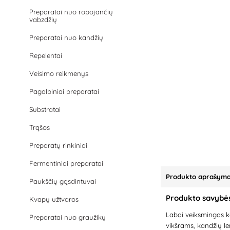
Preparatai nuo ropojančių
vabzdžių
Preparatai nuo kandžių
Repelentai
Veisimo reikmenys
Pagalbiniai preparatai
Substratai
Trąšos
Preparatų rinkiniai
Fermentiniai preparatai
Produkto aprašym
Paukščių gąsdintuvai
Produkto savybė
Kvapų užtvaros
Labai veiksmingas k
Preparatai nuo graužikų
vikšrams, kandžių l