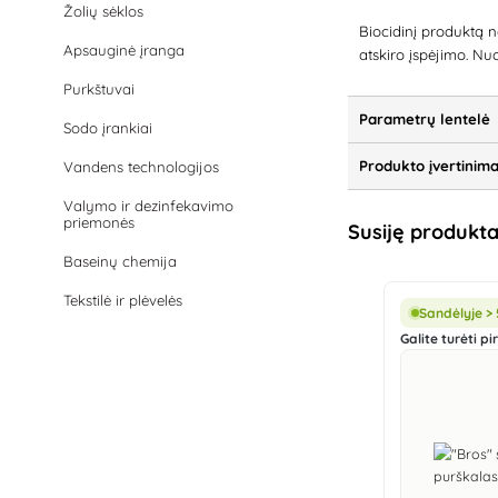
Žolių sėklos
Biocidinį produktą n
Apsauginė įranga
atskiro įspėjimo. Nu
Purkštuvai
Parametrų lentelė
Sodo įrankiai
Produkto įvertinima
Vandens technologijos
Valymo ir dezinfekavimo
priemonės
Susiję produkta
Baseinų chemija
Tekstilė ir plėvelės
Sandėlyje > 
Galite turėti pi