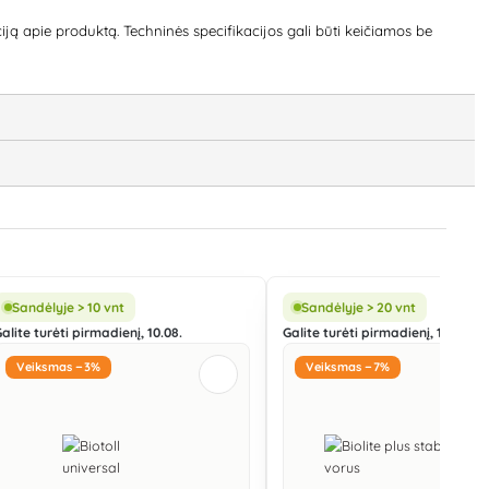
iją apie produktą. Techninės specifikacijos gali būti keičiamos be
Sandėlyje > 10 vnt
Sandėlyje > 20 vnt
alite turėti pirmadienį, 10.08.
Galite turėti pirmadienį, 10.08.
Veiksmas −3%
Veiksmas −7%