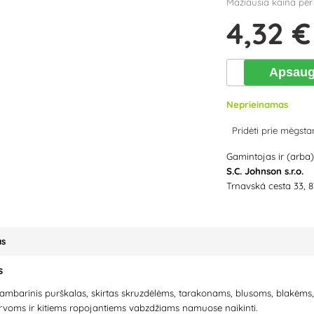
Mažiausia kaina per
4
,32 €
Apsaug
Neprieinamas
Pridėti prie mėgst
Gamintojas ir (arba
S.C. Johnson s.r.o.
Trnavská cesta 33, 8
as
s
ambarinis purškalas, skirtas skruzdėlėms, tarakonams, blusoms, blakėm
ervoms ir kitiems ropojantiems vabzdžiams namuose naikinti.