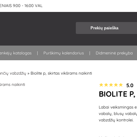
NIAIS 9:00 - 16:00 VAL
kenkėjų katalogas
Purškimų kalendorius
Didmeninė prekyba
ančių vabzdžių
»
Biolite p, skirtas vikšrams naikinti
5.0
BIOLITE P
Labai veiksmingas er
vabalų, blusų vabalų
vabzdžių kontrolei.