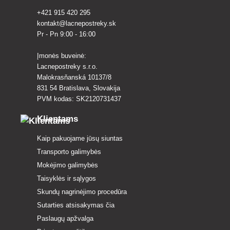
+421 915 420 295
kontakt@lacnepostreky.sk
Pr - Pn 9:00 - 16:00
Įmonės buveinė:
Lacnepostreky s.r.o.
Malokrasňanská 10137/8
831 54 Bratislava, Slovakija
PVM kodas: SK2120731437
Klientams
Kaip pakuojame jūsų siuntas
Transporto galimybės
Mokėjimo galimybės
Taisyklės ir sąlygos
Skundų nagrinėjimo procedūra
Sutarties atsisakymas čia
Paslaugų apžvalga