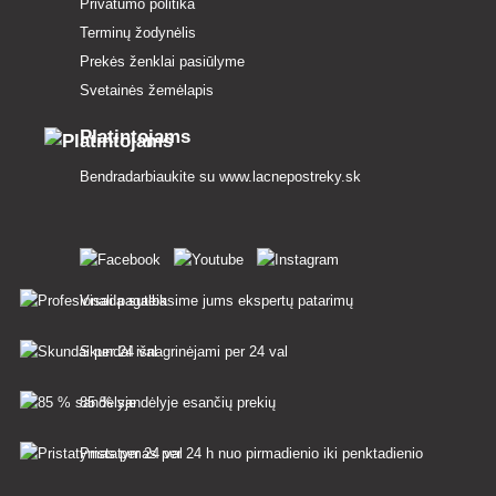
Privatumo politika
Terminų žodynėlis
Prekės ženklai pasiūlyme
Svetainės žemėlapis
Platintojams
Bendradarbiaukite su
www.lacnepostreky.sk
Visada suteiksime jums ekspertų patarimų
Skundai išnagrinėjami per 24 val
85 % sandėlyje esančių prekių
Pristatymas per 24 h nuo pirmadienio iki penktadienio