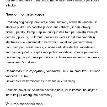
maisto pramonėje ir transporto priemonėse. Tinka naudoti patalpose
ir lauke.
Naudojimo instrukcijos
Produktą originalioje pakuotėje gerai suplakti, atskiesti vandeniu ir
slėginio purkštuvo pagalba purkšti ant vabzdžių ir nariuotakojų
židinių, patalpų kampų, aplink grindjuostes.taip pat reikėtų atkreipti
dėmesį į plyšius, įtrūkimus, paslėptas vietas ir galimas vabzdžių
slėptuves prie vandentiekio vamzdžių, kanalizacijos vamzdžių ir
pan., taip pat į visas vietas, kuriose sėdi skraidantys vabzdžiai ir
kuriose gali judėti ir slėptis ropojantys vabzdžiai. Visada paruoškite
purškiamąjį skystį prieš pat purškimą. Išliekamasis veiksmingumas
mažiausiai 7-10 dienų.
Dozavimas nuo ropojančių vabzdžių
: 50-60 ml produkto 5 litruose
vandens 100 m2
Liekamasis veiksmingumas mažiausiai 7-10 dienų.
Šalutinis poveikis: Šalutinio poveikio nėra, jei laikomasi naudojimo
instrukcijų ir atsargumo priemonių.
Veikimo mechanizmas