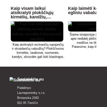
Kaip visam laikui
Kaip laimėti kovą 
atsikratyti plokščiųjų
egliniu vabalu?
kirmėlių, kandžių,
tarakonų, skruzdėlių ir
kitų erzinančių vabzdžių?
Šiame straipsnyje rasite i
apie nedidelį plėšrūną, kur
medžius ne tik Slovak
Kaip atsikratyti erzinančių ropojančių
Patarsime, kaip iš pirmo 
ir skraidančių vabzdžių? Plokščiosios
atpažinti jo veiklą ir kaip jį
kirmėlės, tarakonai, rusmenės,
kandys, skruzdės gali būti klastingos.
Sužinokite, koks veiksmingų
močiutės patarimų ir cheminių
insekticidų derinys yra
efektyviausias.
Susisiekite su
Padalinys:
Lacnepostreky s.r.o.
Brnianska 2343
911 05 Trenčín