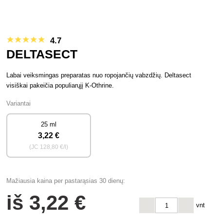
4.7
DELTASECT
Labai veiksmingas preparatas nuo ropojančių vabzdžių. Deltasect
visiškai pakeičia populiarųjį K-Othrine.
Variantai
25 ml
3
,22 €
(JC
128
,80 €/l)
Mažiausia kaina per pastarąsias 30 dienų:
iš
3
,22 €
vnt