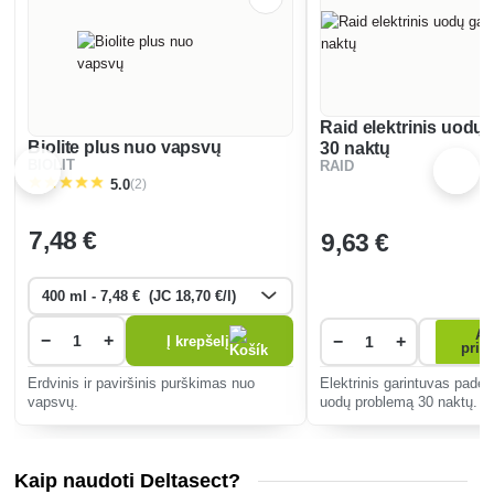
Raid elektrinis uodų 
Biolite plus nuo vapsvų
30 naktų
BIOLIT
RAID
(2)
5.0
7
,48 €
9
,63 €
Ap
−
+
−
+
Į krepšelį
prie
Erdvinis ir paviršinis purškimas nuo
Elektrinis garintuvas padės
vapsvų.
uodų problemą 30 naktų. P
elektrinis uodų naikintuvas
papildymu.
Kaip naudoti Deltasect?