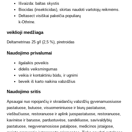
Išvaizda: baltas skystis
Biocidas (insekticidas), skirtas naudoti vartotojų reikmėms.
Deltasect visiškai pakeičia populiarų
k-Othrine.
veiklioji medžiaga
Deltametrinas 25 g/l (2,5 %), piretroidas
Naudojimo privalumai
ilgalaikis poveikis
didelis veiksmingumas
veikia ir kontaktiniu būdu, ir ugnimi
beveik iš karto naikina vabzdžius
Naudojimo sritis
Apsaugai nuo ropojančių ir skraidančių vabzdžių gyvenamuosiuose
pastatuose, butuose, visuomeniniuose ir biurų pastatuose,
viešbučiuose, restoranuose ir aplink juospastatuose, restoranuose,
kavinėse ir baruose, parduotuvėse, sandėliuose, savivaldybių
pastatuose, negyvenamosiose patalpose, medicinos įstaigose,