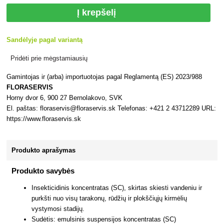
Į krepšelį
Sandėlyje pagal variantą
Pridėti prie mėgstamiausių
Gamintojas ir (arba) importuotojas pagal Reglamentą (ES) 2023/988
FLORASERVIS
Horny dvor 6, 900 27 Bernolakovo, SVK
El. paštas: floraservis@floraservis.sk Telefonas: +421 2 43712289 URL:
https://www.floraservis.sk
Produkto aprašymas
Produkto savybės
Insekticidinis koncentratas (SC), skirtas skiesti vandeniu ir
purkšti nuo visų tarakonų, rūdžių ir plokščiųjų kirmėlių
vystymosi stadijų.
Sudėtis: emulsinis suspensijos koncentratas (SC)