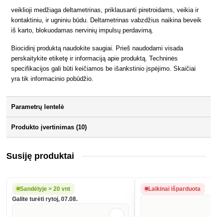
veiklioji medžiaga deltametrinas, priklausanti piretroidams, veikia ir
kontaktiniu, ir ugniniu būdu. Deltametrinas vabzdžius naikina beveik
iš karto, blokuodamas nervinių impulsų perdavimą.
Biocidinį produktą naudokite saugiai. Prieš naudodami visada
perskaitykite etiketę ir informaciją apie produktą. Techninės
specifikacijos gali būti keičiamos be išankstinio įspėjimo. Skaičiai
yra tik informacinio pobūdžio.
Parametrų lentelė
Produkto įvertinimas (10)
Susiję produktai
Sandėlyje > 20 vnt
Laikinai išparduota
Galite turėti rytoj, 07.08.