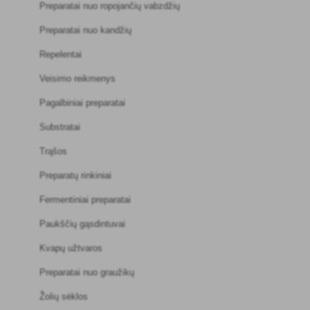
Preparatai nuo ropojančių vabzdžių
Preparatai nuo kandžių
Repelentai
Veisimo reikmenys
Pagalbiniai preparatai
Substratai
Trąšos
Preparatų rinkiniai
Fermentiniai preparatai
Paukščių gąsdintuvai
Kvapų užtvaros
Preparatai nuo graužikų
Žolių sėklos