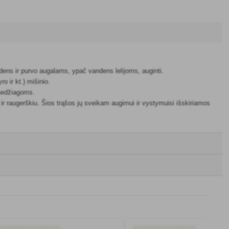
dens ir purvo augalams, ypač vandens lelijoms, auginti.
o ir kt.) mišinio.
 medžiagoms.
r raugerškiu. Šios trąšos jų sveikam augimui ir vystymuisi išskiriamos