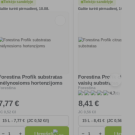
Tiekėjo sandėlyje
Tiekėjo sandėlyje
alite turėti pirmadienį, 10.08.
Galite turėti pirmadienį, 10.08.
Forestina Profík substratas
Forestina Profík citrusi
mėlynosioms hortenzijoms
vaisių substratas
Forestina
Forestina
(6)
4.7
7
,77 €
8
,41 €
JC
0
,52 €/l
JC
0
,56 €/l
−
+
−
+
Į krepšelį
Į krepšelį