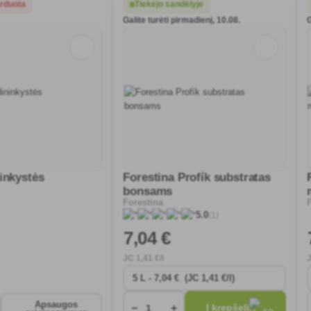
arduota
Tiekėjo sandėlyje
Galite turėti pirmadienį, 10.08.
G
inkystės
Forestina Profík substratas
bonsams
Forestina
(1)
5.0
7
,04 €
JC
1
,41 €/l
Apsaugos
−
+
Į krepšelį