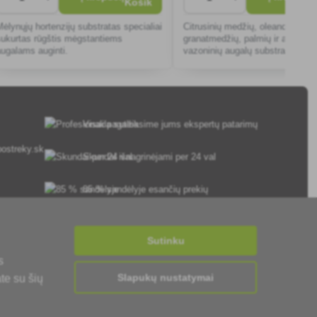
Mėlynųjų hortenzijų substratas specialiai
Citrusinių medžių, oleandrų,
sukurtas rūgštis mėgstantiems
granatmedžių, palmių ir apskrita
augalams auginti.
vazoninių augalų substratas vas
gaminamas iš durpių, plytų skal
ceolito ir kvarcinio smėlio mišini
Visada suteiksime jums ekspertų patarimų
ostreky.sk
Skundai išnagrinėjami per 24 val
85 % sandėlyje esančių prekių
Pristatymas per 24 h nuo pirmadienio iki
penktadienio
Sutinku
s
Slapukų nustatymai
te su šių