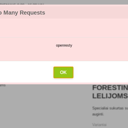
IENIAIS 9:00 - 16:00 VAL
o Many Requests
openresty
kėjų katalogas
Purškimų kalendorius
Didmeninė prekyba
Su
Profík substratas vandens lelijoms ir kitiems vandens augalams
OK
FORESTIN
LELIJOMS
Specialiai sukurtas s
auginti.
Variantai