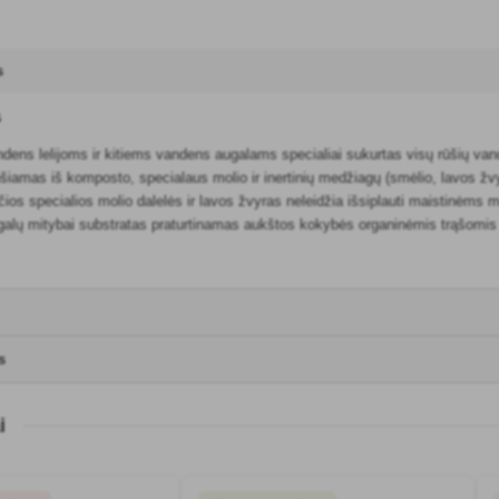
s
s
dens lelijoms ir kitiems vandens augalams specialiai sukurtas visų rūšių van
šiamas iš komposto, specialaus molio ir inertinių medžiagų (smėlio, lavos žvyr
ios specialios molio dalelės ir lavos žvyras neleidžia išsiplauti maistinėms
galų mitybai substratas praturtinamas aukštos kokybės organinėmis trąšomis i
s
i