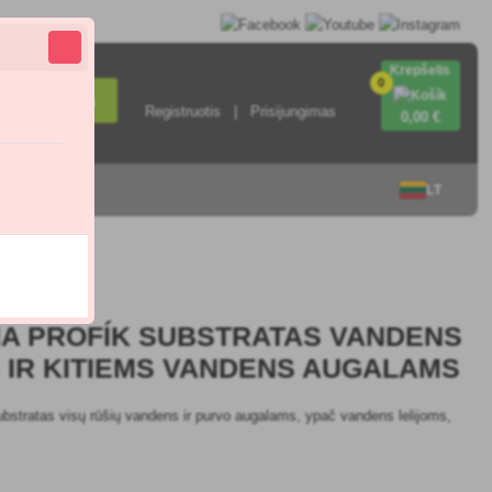
Krepšelis
0
Paieška
Registruotis
Prisijungimas
0
,00 €
sisiekite su
LT
5.0
A PROFÍK SUBSTRATAS VANDENS
 IR KITIEMS VANDENS AUGALAMS
ubstratas visų rūšių vandens ir purvo augalams, ypač vandens lelijoms,