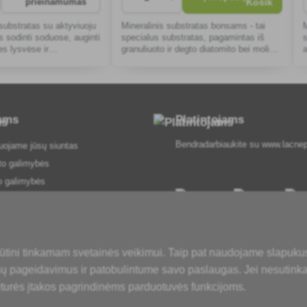
prieinamumas
substratas su aktyviuoju
Mineralinis substratas bonsams - tai
s sodinti soduose, auginti
specialus substratas, pagamintas iš
es lysvėse ir
granuliuoto ir degto diatomito bei molio,
pemzos, lavos ir ceolito mišinio.
tams
Platintojams
Bendradarbiaukite su
www.lacnep
uojame jūsų siuntas
to galimybės
o galimybės
 ir sąlygos
agrinėjimo procedūra
s atsisakymas čia
ūtini tinkamam svetainės veikimui. Taip pat naudojame slapuku
 apžvalga
ūsų pageidavimus ir patobulintume savo paslaugas. Jei nesutinka
 politika
eturės įtakos pagrindinėms parduotuvės funkcijoms.
žodynėlis
enklai pasiūlyme