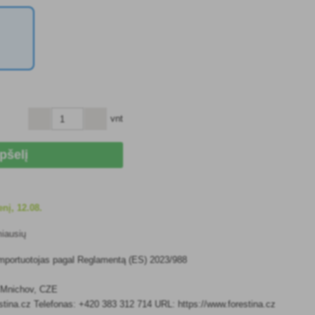
vnt
epšelį
enį, 12.08.
miausių
 importuotojas pagal Reglamentą (ES) 2023/988
 Mnichov, CZE
stina.cz Telefonas: +420 383 312 714 URL: https://www.forestina.cz