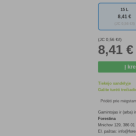
15 L
8
,41 €
(JC
0
,56 €/l)
(JC
0
,56 €/l)
8
,41 €
Į kr
Tiekėjo sandėlyje
Galite turėti trečiadi
Pridėti prie mėgsta
Gamintojas ir (arba)
Forestina
Mnichov 129, 386 01
El. paštas: info@fore