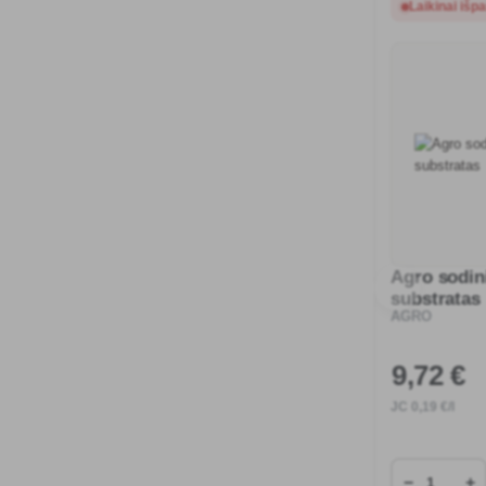
Laikinai išp
Agro sodin
substratas
AGRO
9
,72 €
JC
0
,19 €/l
−
+