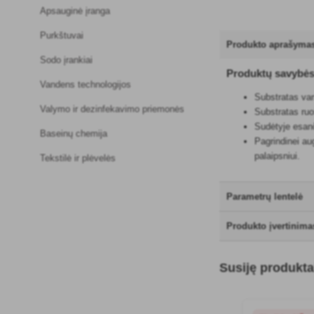
Apsauginė įranga
Purkštuvai
Produkto aprašyma
Sodo įrankiai
Produktų savybė
Vandens technologijos
Substratas van
Valymo ir dezinfekavimo priemonės
Substratas ruo
Sudėtyje esanč
Baseinų chemija
Pagrindinei au
palaipsniui.
Tekstilė ir plėvelės
Parametrų lentelė
Produkto įvertinima
Susiję produkta