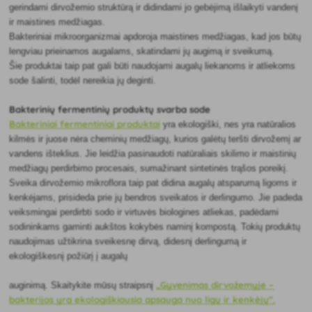
gerindami dirvožemio struktūrą ir didindami jo gebėjimą išlaikyti vandenį
ir maistines medžiagas.
Bakteriniai mikroorganizmai apdoroja maistines medžiagas, kad jos būtų
lengviau prieinamos augalams, skatindami jų augimą ir sveikumą.
Šie produktai taip pat gali būti naudojami augalų liekanoms ir atliekoms
sode šalinti, todėl nereikia jų deginti.
Bakterinių fermentinių produktų svarba sode
Bakteriniai fermentiniai produktai
yra ekologiški, nes yra natūralios
kilmės ir juose nėra cheminių medžiagų, kurios galėtų teršti dirvožemį ar
vandens išteklius. Jie leidžia pasinaudoti natūraliais skilimo ir maistinių
medžiagų perdirbimo procesais, sumažinant sintetinės trąšos poreikį.
Sveika dirvožemio mikroflora taip pat didina augalų atsparumą ligoms ir
kenkėjams, prisideda prie jų bendros sveikatos ir derlingumo. Jie padeda
veiksmingai perdirbti sodo ir virtuvės biologines atliekas, padėdami
sodininkams gaminti aukštos kokybės naminį kompostą. Tokių produktų
naudojimas užtikrina sveikesnę dirvą, didesnį derlingumą ir
ekologiškesnį požiūrį į augalų
„Gyvenimas dirvožemyje –
auginimą. Skaitykite mūsų straipsnį
bakterijos yra ekologiškiausia apsauga nuo ligų ir kenkėjų“.