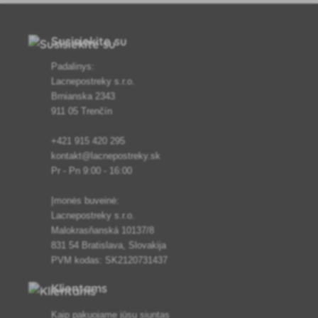
Susisiekite su
Padalinys:
Lacnepostreky s.r.o.
Brnianska 2343
911 05 Trenčín
+421 915 420 295
kontakt@lacnepostreky.sk
Pr - Pn 9:00 - 16:00
Įmonės buveinė:
Lacnepostreky s.r.o.
Malokrasňanská 10137/8
831 54 Bratislava, Slovakija
PVM kodas: SK2120731437
Klientams
Kaip pakuojame jūsų siuntas