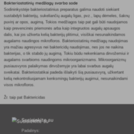
Bakteriostatinių medžiagų svarba sode
Sodininkystėje bakteriostatinius preparatus galima naudoti siekiant
sustabdyti bakterijų, sukeliančių augalų ligas, pvz., lapų dėmeles, šaknų
puvinį ar opos, augimą. Tokios medžiagos taip pat gali būti naudojamos
kaip prevencinės priemonės arba kaip integruotos augalų apsaugos
dalis, kai jos užkerta kelią bakterijų plitimui, visiškai nesunaikindamos
augalams naudingos mikrofloros. Bakteriostatinių medžiagų naudojimas
yra mažiau agresyvus nei baktericidų naudojimas, nes jos ne naikina
bakterijas, o tik stabdo jų augimą. Tokiu būdu nekenkiama dirvožemiui ir
augalams svarbioms naudingoms mikroorganizmams. Mikroorganizmų
pusiausvyros palaikymas dirvožemyje yra labai svarbus augalų
sveikatai. Bakteriostatikai padeda išlaikyti šią pusiausvyrą, užkertant
kelią nekontroliuojamam kenksmingų bakterijų augimui, nesunaikindami
visos mikrofloros.
Žr. taip pat Baktericidas
Susisiekite su
Padalinys: