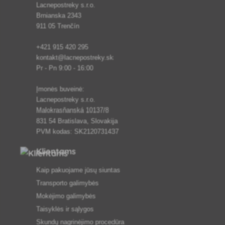
Lacnepostreky s.r.o.
Brnianska 2343
911 05 Trenčín
+421 915 420 295
kontakt@lacnepostreky.sk
Pr - Pn 9:00 - 16:00
Įmonės buveinė:
Lacnepostreky s.r.o.
Malokrasňanská 10137/8
831 54 Bratislava, Slovakija
PVM kodas: SK2120731437
Klientams
Kaip pakuojame jūsų siuntas
Transporto galimybės
Mokėjimo galimybės
Taisyklės ir sąlygos
Skundų nagrinėjimo procedūra