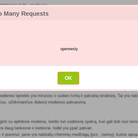
IENIAIS 9:00 - 16:00 VAL
o Many Requests
openresty
kėjų katalogas
Purškimų kalendorius
Didmeninė prekyba
Su
ė mediena
OK
uramenu, yra vidinė, tamsesnė ir tankesnė medžio medienos dalis. Ji yra ka
dienos ląstelės yra mirusios ir sudaro tvirtą ir patvarią struktūrą. Tai yra na
čius, užtikrinančius didesnį medienos patvarumą.
nti su aplinkine mediena, šerdis turi sodresnę spalvą, kuri gali būti nuo tam
yra daug tankesnė ir kietesnė, todėl yra ypač patvari.
r puvimui: jame yra natūralių cheminių medžiagų (pvz., taninų), kurios apsa