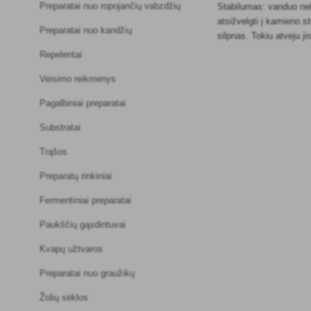
Preparatai nuo ropojančių vabzdžių
Stabilumas: vanduo neb
atsižvelgti į kamieno st
Preparatai nuo kandžių
silpnas. Tokiu atveju jis
Repelentai
Veisimo reikmenys
Pagalbiniai preparatai
Substratai
Trąšos
Preparatų rinkiniai
Fermentiniai preparatai
Paukščių gąsdintuvai
Kvapų užtvaros
Preparatai nuo graužikų
Žolių sėklos