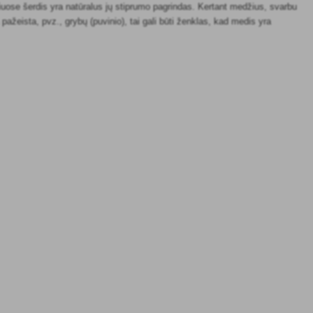
iuose šerdis yra natūralus jų stiprumo pagrindas. Kertant medžius, svarbu
a pažeista, pvz., grybų (puvinio), tai gali būti ženklas, kad medis yra