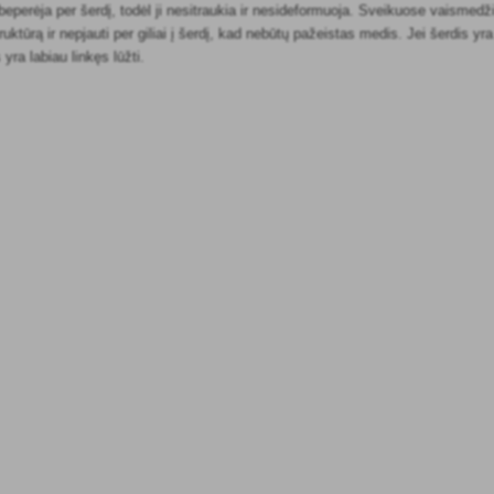
eperėja per šerdį, todėl ji nesitraukia ir nesideformuoja. Sveikuose vaismedž
ruktūrą ir nepjauti per giliai į šerdį, kad nebūtų pažeistas medis. Jei šerdis yr
 yra labiau linkęs lūžti.