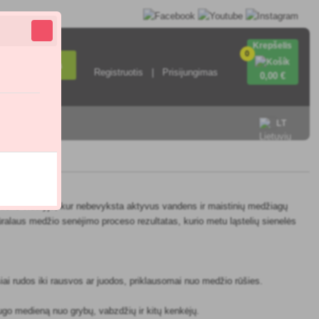
Krepšelis
0
Paieška
Registruotis
Prisijungimas
0
,00 €
sisiekite su
LT
mieno viduryje, kur nebevyksta aktyvus vandens ir maistinių medžiagų
tūralaus medžio senėjimo proceso rezultatas, kurio metu ląstelių sienelės
siai rudos iki rausvos ar juodos, priklausomai nuo medžio rūšies.
ugo medieną nuo grybų, vabzdžių ir kitų kenkėjų.