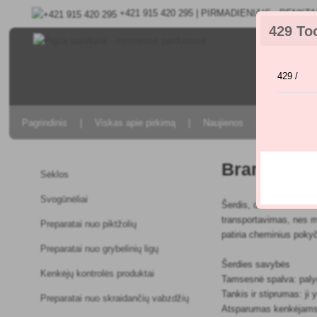
+421 915 420 295 | PIRMADIENIAIS - PENKTAD
429 To
429 /
Pagrindinis
Viskas apie pirkimą
Naujienos
Ligų ir ken
Branduolin
Sėklos
Svogūnėliai
Šerdis, dar vadinama d
transportavimas, nes me
Preparatai nuo piktžolių
patiria cheminius poky
Preparatai nuo grybelinių ligų
Šerdies savybės
Kenkėjų kontrolės produktai
Tamsesnė spalva: palygi
Tankis ir stiprumas: ji 
Preparatai nuo skraidančių vabzdžių
Atsparumas kenkėjams i