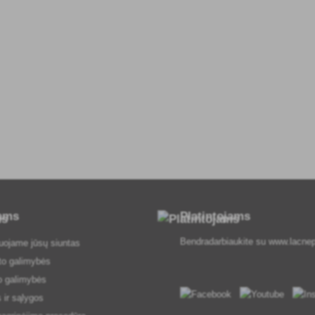
tams
Platintojams
Bendradarbiaukite su
www.lacnep
uojame jūsų siuntas
to galimybės
o galimybės
 ir sąlygos