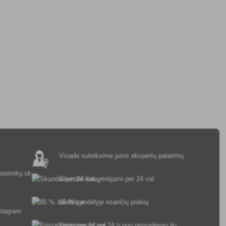
Visada suteiksime jums ekspertų patarimų
ostreky.sk
Skundai išnagrinėjami per 24 val
85 % sandėlyje esančių prekių
Pristatymas per 24 h nuo pirmadienio iki