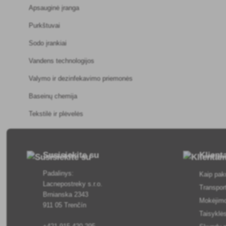
Apsauginė įranga
Purkštuvai
Sodo įrankiai
Vandens technologijos
Valymo ir dezinfekavimo priemonės
Baseinų chemija
Tekstilė ir plėvelės
Susisiekite su
Klien
Padalinys:
Kaip pak
Lacnepostreky s.r.o.
Transpor
Brnianska 2343
Mokėjim
911 05 Trenčín
Taisyklės