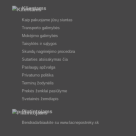
Klientams
Kaip pakuojame jūsų siuntas
Transporto galimybės
Mokėjimo galimybės
Taisyklės ir sąlygos
Skundų nagrinėjimo procedūra
Sutarties atsisakymas čia
Paslaugų apžvalga
Privatumo politika
Terminų žodynėlis
Prekės ženklai pasiūlyme
Svetainės žemėlapis
Platintojams
Bendradarbiaukite su
www.lacnepostreky.sk