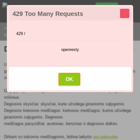
0
429 Too Many Requests
0
,00 €
Menu
+421 915 420 295 | PIRMADIENIAIS - PENKTADIENIAIS 9:00 - 16:00
429 /
VAL
Degumo pavojai
openresty
Uždegamumo pavojus – tai medžiagų ar mišinių savybė, dėl kurios jos
gali užsidegti įprastomis sąlygomis arba veikiant ugniai. Šios medžiagos
skirstomos į tris paklases:
OK
Degiųjų dujų: medžiagos, kurios susiliečia su oru sudaro sprogius
mišinius.
Degiosios skysčiai: skysčiai, kurie užsidega įprastomis sąlygomis.
Degiosios kietosios medžiagos: kietosios medžiagos, kurios užsidega
įprastomis sąlygomis. Degiosios
medžiagos pavyzdžiai: acetonas, benzinas ir degiosios dulkės.
Dirbant su tokiomis medžiagomis, būtina laikytis
ant pakuotės