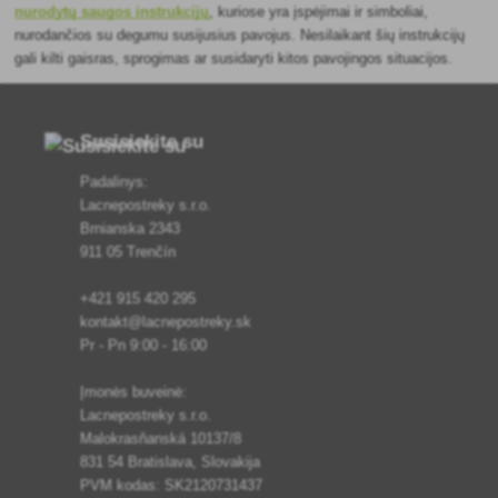
nurodytų saugos instrukcijų
, kuriose yra įspėjimai ir simboliai,
nurodančios su degumu susijusius pavojus. Nesilaikant šių instrukcijų
gali kilti gaisras, sprogimas ar susidaryti kitos pavojingos situacijos.
Susisiekite su
Padalinys:
Lacnepostreky s.r.o.
Brnianska 2343
911 05 Trenčín
+421 915 420 295
kontakt@lacnepostreky.sk
Pr - Pn 9:00 - 16:00
Įmonės buveinė:
Lacnepostreky s.r.o.
Malokrasňanská 10137/8
831 54 Bratislava, Slovakija
PVM kodas: SK2120731437