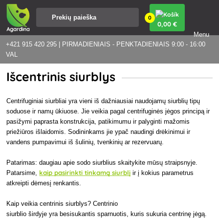
0
0
,00 €
Menu
+421 915 420 295 | PIRMADIENIAIS - PENKTADIENIAIS 9:00 - 16:00
VAL
Išcentrinis siurblys
Centrifuginiai siurbliai yra vieni iš dažniausiai naudojamų siurblių tipų
soduose ir namų ūkiuose. Jie veikia pagal centrifuginės jėgos principą ir
pasižymi paprasta konstrukcija, patikimumu ir palyginti mažomis
priežiūros išlaidomis. Sodininkams jie ypač naudingi drėkinimui ir
vandens pumpavimui iš šulinių, tvenkinių ar rezervuarų.
Patarimas: daugiau apie sodo siurblius skaitykite mūsų straipsnyje.
kaip pasirinkti tinkamą siurblį
Patarsime,
ir į kokius parametrus
atkreipti dėmesį renkantis.
Kaip veikia centrinis siurblys? Centrinio
siurblio širdyje yra besisukantis sparnuotis, kuris sukuria centrinę jėgą.