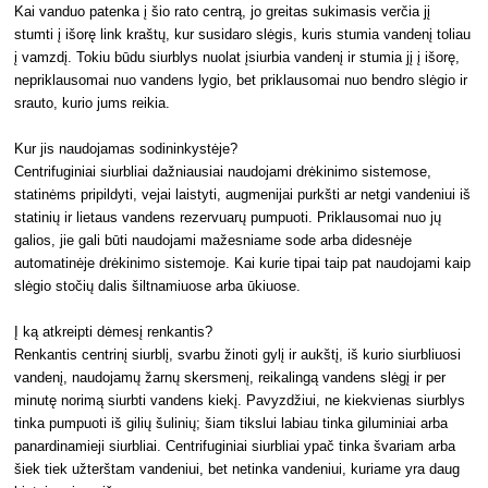
Kai vanduo patenka į šio rato centrą, jo greitas sukimasis verčia jį
stumti į išorę link kraštų, kur susidaro slėgis, kuris stumia vandenį toliau
į vamzdį. Tokiu būdu siurblys nuolat įsiurbia vandenį ir stumia jį į išorę,
nepriklausomai nuo vandens lygio, bet priklausomai nuo bendro slėgio ir
srauto, kurio jums reikia.
Kur jis naudojamas sodininkystėje?
Centrifuginiai siurbliai dažniausiai naudojami drėkinimo sistemose,
statinėms pripildyti, vejai laistyti, augmenijai purkšti ar netgi vandeniui iš
statinių ir lietaus vandens rezervuarų pumpuoti. Priklausomai nuo jų
galios, jie gali būti naudojami mažesniame sode arba didesnėje
automatinėje drėkinimo sistemoje. Kai kurie tipai taip pat naudojami kaip
slėgio stočių dalis šiltnamiuose arba ūkiuose.
Į ką atkreipti dėmesį renkantis?
Renkantis centrinį siurblį, svarbu žinoti gylį ir aukštį, iš kurio siurbliuosi
vandenį, naudojamų žarnų skersmenį, reikalingą vandens slėgį ir per
minutę norimą siurbti vandens kiekį. Pavyzdžiui, ne kiekvienas siurblys
tinka pumpuoti iš gilių šulinių; šiam tikslui labiau tinka giluminiai arba
panardinamieji siurbliai. Centrifuginiai siurbliai ypač tinka švariam arba
šiek tiek užterštam vandeniui, bet netinka vandeniui, kuriame yra daug