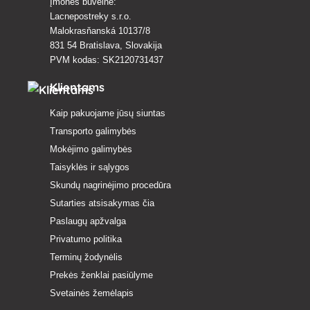
Įmonės buveinė:
Lacnepostreky s.r.o.
Malokrasňanská 10137/8
831 54 Bratislava, Slovakija
PVM kodas: SK2120731437
Klientams
Kaip pakuojame jūsų siuntas
Transporto galimybės
Mokėjimo galimybės
Taisyklės ir sąlygos
Skundų nagrinėjimo procedūra
Sutarties atsisakymas čia
Paslaugų apžvalga
Privatumo politika
Terminų žodynėlis
Prekės ženklai pasiūlyme
Svetainės žemėlapis