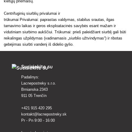
kietųjų priemaišų.
Centrifuginių siurblių privalumai ir
trūkumai Privalumai: paprastas valdymas, stabilus srautas, ilgas
tarnavimo laikas ir geros eksploatacinės savybės esant mažam ir
vidutiniam siurbimo aukščiui. Trūkumai: prieš paleidžiant siurblį gali būti
reikalingas užpildymas (vadinamasis „siurblio užtvindymas“) ir ribotas
gebėjimas siurbti vandenį iš didelio gylio.
Susisiekite su
Padalinys:
Lacnepostreky s.r.o.
Brnianska 2343
911 05 Trenčín
+421 915 420 295
kontakt@lacnepostreky.sk
Pr - Pn 9:00 - 16:00