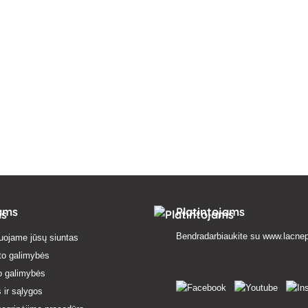
tams
Platintojams
Bendradarbiaukite su
www.lacnep
uojame jūsų siuntas
to galimybės
o galimybės
 ir sąlygos