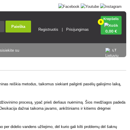
Krepšelis
0
Paieška
Registruotis
Prisijungimas
0
,00 €
LT
sisiekite su
nas reiškia metodus, taikomus siekiant pailginti pasėlių galiojimo laiką,
lų džiovinimo procesą, ypač prieš derliaus nuėmimą. Šios medžiagos padeda
ą. Desikacija dažnai taikoma javams, ankštiniams ir kitiems drėgmei
o per didelio vandens užliejimo, dėl kurio gali kilti problemų dėl šaknų