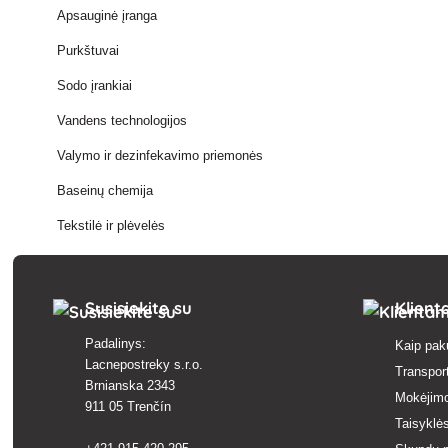
Apsauginė įranga
Purkštuvai
Sodo įrankiai
Vandens technologijos
Valymo ir dezinfekavimo priemonės
Baseinų chemija
Tekstilė ir plėvelės
Susisiekite su
Klien
Padalinys:
Kaip pak
Lacnepostreky s.r.o.
Transpor
Brnianska 2343
Mokėjim
911 05 Trenčín
Taisyklės