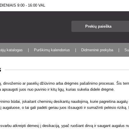
IENIAIS 9:00 - 16:00 VAL
kėjų katalogas
Purškimų kalendorius
Didmeninė prekyba
Su
s
ų, dirvožemio ar pasėlių džiūvimo arba drėgmės pašalinimo procesas. Šis termi
a apsaugoti juos nuo puvinio ir kitų ligų, kurias sukelia didelė drėgmė.
ovinimo būdai, įskaitant cheminių desikantų naudojimą, kurie pagreitina auga
 augaluose, o tai gali padėti geriau juos išsaugoti ir sumažinti pelėsio rizik
 svarbu atkreipti dėmesį į desikaciją, ypač ruošiant dirvą ir saugant augalus nu