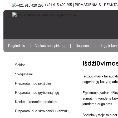
+421 915 420 295 | PIRMADIENIAIS - PENKTAD
Pagrindinis
Viskas apie pirkimą
Naujienos
Ligų ir ken
Išdžiūvima
Sėklos
Svogūnėliai
Išdžiūvimas - tai augal
pagerinti jų kokybę arb
Preparatai nuo piktžolių
Preparatai nuo grybelinių ligų
Egzistuoja įvairūs dži
sumažinti vandens kiekį
Kenkėjų kontrolės produktai
jautriems augalams.
Preparatai nuo skraidančių vabzdžių
Sodininkystėje taip pat