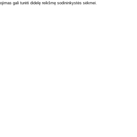
imas gali turėti didelę reikšmę sodininkystės sėkmei.