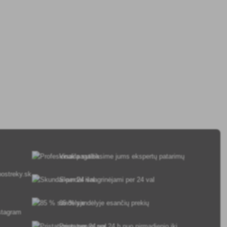
Visada suteiksime jums ekspertų patarimų
ostreky.sk
Skundai išnagrinėjami per 24 val
85 % sandėlyje esančių prekių
Pristatymas per 24 h nuo pirmadienio iki