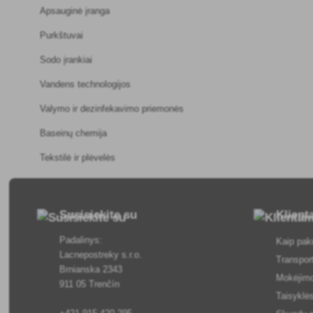
Apsauginė įranga
Purkštuvai
Sodo įrankiai
Vandens technologijos
Valymo ir dezinfekavimo priemonės
Baseinų chemija
Tekstilė ir plėvelės
Susisiekite su
Klien
Padalinys:
Kaip pak
Lacnepostreky s.r.o.
Transpor
Brnianska 2343
Mokėjim
911 05 Trenčín
Taisyklės