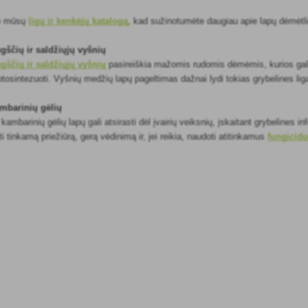
te mūsų
ligų ir kenkėjų katalogą
, kad sužinotumėte daugiau apie lapų dėmėtl
gščių ir saldžiųjų vyšnių
gščių ir saldžiųjų vyšnių
pasireiškia mažomis rudomis dėmėmis, kurios gali di
otosintezuoti. Vyšnių medžių lapų pageltimas dažnai lydi tokias grybelines liga
mbarinių gėlių
mbarinių gėlių lapų gali atsirasti dėl įvairių veiksnių, įskaitant grybelines i
ti tinkamą priežiūrą, gerą vėdinimą ir, jei reikia, naudoti atitinkamus
fungicid