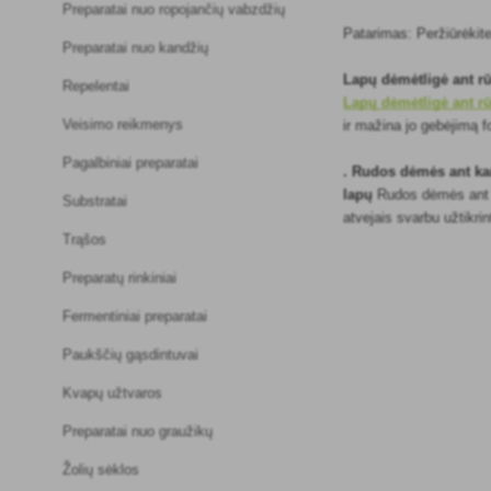
Preparatai nuo ropojančių vabzdžių
Patarimas: Peržiūrėki
Preparatai nuo kandžių
Lapų dėmėtligė ant rū
Repelentai
Lapų dėmėtligė ant rū
Veisimo reikmenys
ir mažina jo gebėjimą f
Pagalbiniai preparatai
. Rudos dėmės ant ka
lapų
Rudos dėmės ant ka
Substratai
atvejais svarbu užtikrin
Trąšos
Preparatų rinkiniai
Fermentiniai preparatai
Paukščių gąsdintuvai
Kvapų užtvaros
Preparatai nuo graužikų
Žolių sėklos