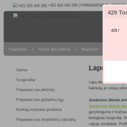
+421 915 420 295 | PIRMADIENIAIS - PENKTAD
429 To
429 /
Pagrindinis
Viskas apie pirkimą
Naujienos
Ligų ir ken
Lapų dėmė
Sėklos
Svogūnėliai
Lapų dėmės – tai augalų
bakterijų ar virusų užkr
Preparatai nuo piktžolių
Preparatai nuo grybelinių ligų
Juodosios dėmės ant
Juodosios dėmės ant
Kenkėjų kontrolės produktai
gyvybingumą ir mažiau ž
biologiniai fungicidai.
Preparatai nuo skraidančių vabzdžių
sąlygų rezultatas. Prof