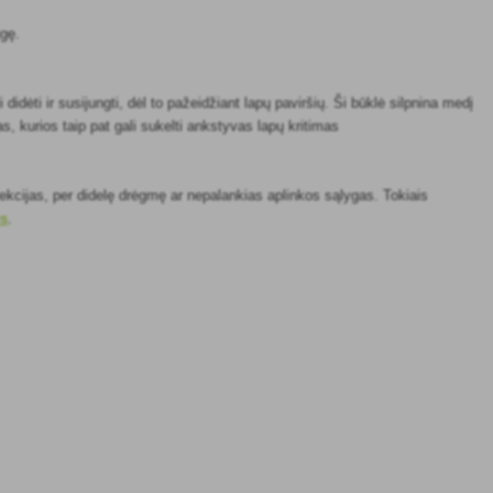
igę.
dėti ir susijungti, dėl to pažeidžiant lapų paviršių. Ši būklė silpnina medį
s, kurios taip pat gali sukelti ankstyvas lapų kritimas
nfekcijas, per didelę drėgmę ar nepalankias aplinkos sąlygas. Tokiais
us
.