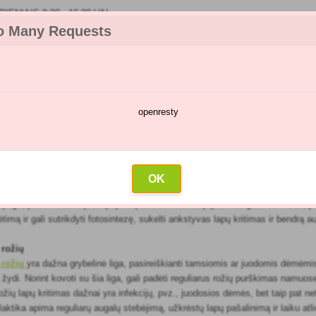
IENIAIS 9:00 - 16:00 VAL
o Many Requests
openresty
kėjų katalogas
Purškimų kalendorius
Didmeninė prekyba
Su
tumas
OK
 liga, pasireiškianti įvairių spalvų dėmėmis ant lapų, kurios gali būti rudos, 
ėtimą ir gali sutrikdyti fotosintezę, sukelti ankstyvas lapų kritimas ir bendrą a
 rožių
 rožių
yra dažna grybelinė liga, pasireiškianti tamsiomis ar juodomis dėmėmis 
ydi. Norint kovoti su šia liga, gali padėti reguliarus rožių purškimas namuose
 Rožių lapų kritimas dažnai yra infekcijų, pvz., juodosios dėmės, bet taip pat
ilaktika apima reguliarų augalų stebėjimą, užkrėstų lapų pašalinimą ir laiku a