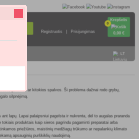
Krepšelis
0
Paieška
Registruotis
Prisijungimas
0
,00 €
sisiekite su
LT
juodos, geltonos ar kitokios spalvos. Ši problema dažnai rodo grybų,
ugalo silpnėjimą.
ant lapų. Lapai palaipsniui pagelsta ir nukrenta, dėl to augalas praranda
 tokiais produktais kaip sieros pagrindu pagaminti preparatai arba
 netinkamos priežiūros, maistinių medžiagų trūkumo ar nepalankių klimato
tliekamą apsauginių purškiklių naudojimą.