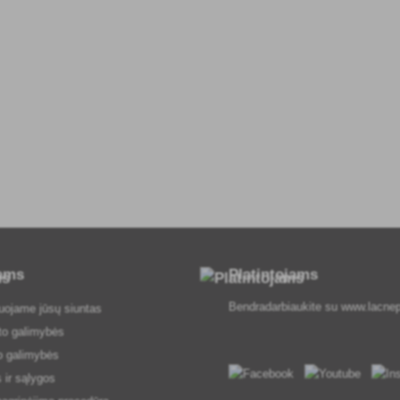
tams
Platintojams
Bendradarbiaukite su
www.lacnep
uojame jūsų siuntas
to galimybės
o galimybės
 ir sąlygos