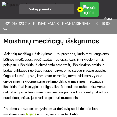
0
0
,00 €
Menu
+421 915 420 295 | PIRMADIENIAIS - PENKTADIENIAIS 9:00 - 16:00
VAL
Maistinių medžiagų išskyrimas
Maistinių medžiagų išsiskyrimas – tai procesas, kurio metu augalams
būtinos medžiagos, ypač azotas, fosforas, kalis ir mikroelementai,
palaipsniui išsiskiria iš dirvožemio arba trąšų. Išsiskyrimo greitis ir
būdas priklauso nuo trąšų rūšies, dirvožemio sąlygų ir pačių augalų.
Organinių trąšų, pvz., komposto ar mėšlo, atveju skilimas vyksta
dirvožemio mikroorganizmų veikimo dėka, o maistinės medžiagos
išsiskiria lėtai ir tolygiai per ilgą laiką. Mineralinės trąšos, kita vertus,
gali labai greitai tiekti maistines medžiagas, kai kurios netgi iškart po
naudojimo, tačiau jų poveikis gali būti trumpesnis.
Patarimas: savo dekoratyviniam ar daržovių sodui rinkitės lėtai
trąšas
Lėtai
išsiskiriančias
iš mūsų asortimento.