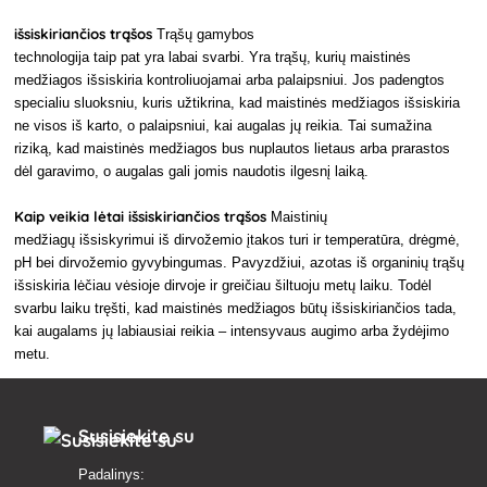
išsiskiriančios trąšos
Trąšų gamybos
technologija taip pat yra labai svarbi. Yra trąšų, kurių maistinės
medžiagos išsiskiria kontroliuojamai arba palaipsniui. Jos padengtos
specialiu sluoksniu, kuris užtikrina, kad maistinės medžiagos išsiskiria
ne visos iš karto, o palaipsniui, kai augalas jų reikia. Tai sumažina
riziką, kad maistinės medžiagos bus nuplautos lietaus arba prarastos
dėl garavimo, o augalas gali jomis naudotis ilgesnį laiką.
Kaip veikia lėtai išsiskiriančios trąšos
Maistinių
medžiagų išsiskyrimui iš dirvožemio įtakos turi ir temperatūra, drėgmė,
pH bei dirvožemio gyvybingumas. Pavyzdžiui, azotas iš organinių trąšų
išsiskiria lėčiau vėsioje dirvoje ir greičiau šiltuoju metų laiku. Todėl
svarbu laiku tręšti, kad maistinės medžiagos būtų išsiskiriančios tada,
kai augalams jų labiausiai reikia – intensyvaus augimo arba žydėjimo
metu.
Susisiekite su
Padalinys: