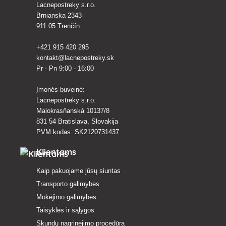
Lacnepostreky s.r.o.
Brnianska 2343
911 05 Trenčín
+421 915 420 295
kontakt@lacnepostreky.sk
Pr - Pn 9:00 - 16:00
Įmonės buveinė:
Lacnepostreky s.r.o.
Malokrasňanská 10137/8
831 54 Bratislava, Slovakija
PVM kodas: SK2120731437
Klientams
Kaip pakuojame jūsų siuntas
Transporto galimybės
Mokėjimo galimybės
Taisyklės ir sąlygos
Skundų nagrinėjimo procedūra