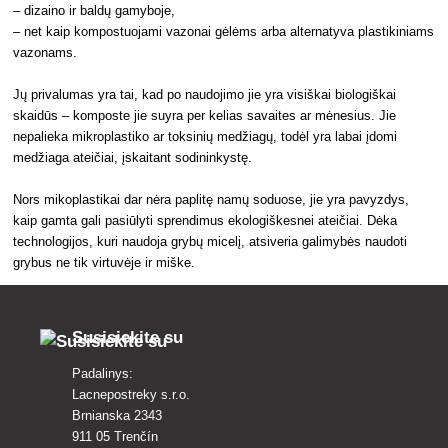
– dizaino ir baldų gamyboje,
– net kaip kompostuojami vazonai gėlėms arba alternatyva plastikiniams
vazonams.
Jų privalumas yra tai, kad po naudojimo jie yra visiškai biologiškai
skaidūs – komposte jie suyra per kelias savaites ar mėnesius. Jie
nepalieka mikroplastiko ar toksinių medžiagų, todėl yra labai įdomi
medžiaga ateičiai, įskaitant sodininkystę.
Nors mikoplastikai dar nėra paplitę namų soduose, jie yra pavyzdys,
kaip gamta gali pasiūlyti sprendimus ekologiškesnei ateičiai. Dėka
technologijos, kuri naudoja grybų micelį, atsiveria galimybės naudoti
grybus ne tik virtuvėje ir miške.
Susisiekite su
Padalinys:
Lacnepostreky s.r.o.
Brnianska 2343
911 05 Trenčín