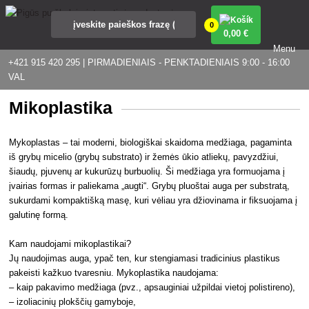
0
0
,00 €
Menu
+421 915 420 295 | PIRMADIENIAIS - PENKTADIENIAIS 9:00 - 16:00
VAL
Mikoplastika
Mykoplastas – tai moderni, biologiškai skaidoma medžiaga, pagaminta
iš grybų micelio (grybų substrato) ir žemės ūkio atliekų, pavyzdžiui,
šiaudų, pjuvenų ar kukurūzų burbuolių. Ši medžiaga yra formuojama į
įvairias formas ir paliekama „augti“. Grybų pluoštai auga per substratą,
sukurdami kompaktišką masę, kuri vėliau yra džiovinama ir fiksuojama į
galutinę formą.
Kam naudojami mikoplastikai?
Jų naudojimas auga, ypač ten, kur stengiamasi tradicinius plastikus
pakeisti kažkuo tvaresniu. Mykoplastika naudojama:
– kaip pakavimo medžiaga (pvz., apsauginiai užpildai vietoj polistireno),
– izoliacinių plokščių gamyboje,