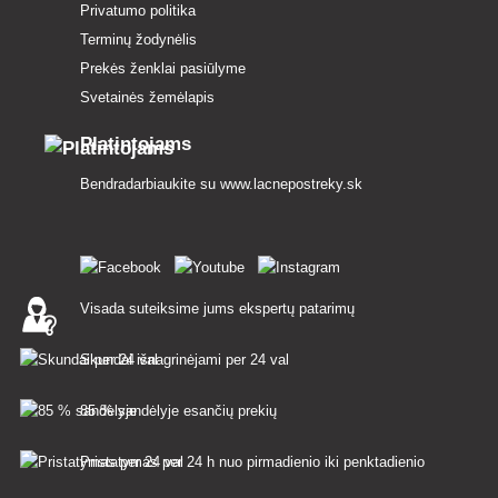
Privatumo politika
Terminų žodynėlis
Prekės ženklai pasiūlyme
Svetainės žemėlapis
Platintojams
Bendradarbiaukite su
www.lacnepostreky.sk
Visada suteiksime jums ekspertų patarimų
Skundai išnagrinėjami per 24 val
85 % sandėlyje esančių prekių
Pristatymas per 24 h nuo pirmadienio iki penktadienio