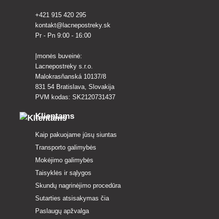
+421 915 420 295
kontakt@lacnepostreky.sk
Pr - Pn 9:00 - 16:00
Įmonės buveinė:
Lacnepostreky s.r.o.
Malokrasňanská 10137/8
831 54 Bratislava, Slovakija
PVM kodas: SK2120731437
Klientams
Kaip pakuojame jūsų siuntas
Transporto galimybės
Mokėjimo galimybės
Taisyklės ir sąlygos
Skundų nagrinėjimo procedūra
Sutarties atsisakymas čia
Paslaugų apžvalga