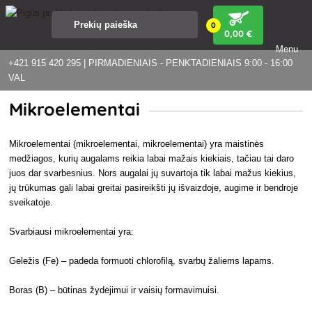
0
0
,00 €
Menu
+421 915 420 295 | PIRMADIENIAIS - PENKTADIENIAIS 9:00 - 16:00
VAL
Mikroelementai
Mikroelementai (mikroelementai, mikroelementai) yra maistinės
medžiagos, kurių augalams reikia labai mažais kiekiais, tačiau tai daro
juos dar svarbesnius. Nors augalai jų suvartoja tik labai mažus kiekius,
jų trūkumas gali labai greitai pasireikšti jų išvaizdoje, augime ir bendroje
sveikatoje.
Svarbiausi mikroelementai yra:
Geležis (Fe) – padeda formuoti chlorofilą, svarbų žaliems lapams.
Boras (B) – būtinas žydėjimui ir vaisių formavimuisi.