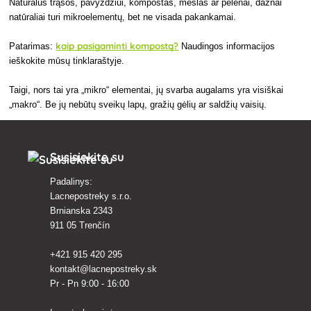
Natūralūs trąšos, pavyzdžiui, kompostas, mėšlas ar pelenai, dažnai
natūraliai turi mikroelementų, bet ne visada pakankamai.
kaip pasigaminti kompostą?
Patarimas:
Naudingos informacijos
ieškokite mūsų tinklaraštyje.
Taigi, nors tai yra „mikro“ elementai, jų svarba augalams yra visiškai
„makro“. Be jų nebūtų sveikų lapų, gražių gėlių ar saldžių vaisių.
Susisiekite su
Padalinys:
Lacnepostreky s.r.o.
Brnianska 2343
911 05 Trenčín
+421 915 420 295
kontakt@lacnepostreky.sk
Pr - Pn 9:00 - 16:00