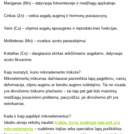
Manganas (Mn) – dalyvauja fotosintezėje ir medžiagų apykaitoje.
Cinkas (Zn) – veikia augalų augimą ir hormonų pusiausvyrą.
Varis (Cu) – stiprina augalų apsaugines ir reprodukcines funkcijas.
Molibdenas (Mo) – svarbus azoto panaudojimui.
Kobaltas (Co) – daugiausia skirtas ankštiniams augalams, dalyvauja
azoto fiksavime.
Kaip nustatyti, kurio mikroelemento trūksta?
Mikroelementų trūkumas dažniausiai pasireiškia lapų pageltimu, vaisių
deformacija, silpnu augimu ar bendru augimo sulėtėjimu. Tai ne visada
yra dirvožemio trūkumo priežastis – tai taip pat gali būti maistinių
medžiagų įsisavinimo problema, pavyzdžiui, jei dirvožemio pH yra
netinkamas.
Kada ir kaip papildyti mikroelementus?
trąšas, kurių sudėtyje taip pat yra
Idealiu atveju reikėtų naudoti
mikroelementų
– sudėtines trąšas arba specialius lapų purškiklius.