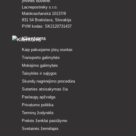
Įmonės buveinė:
Lacnepostreky s.r.o.
Malokrasňanská 10137/8
831 54 Bratislava, Slovakija
PVM kodas: SK2120731437
Klientams
Kaip pakuojame jūsų siuntas
Transporto galimybės
Mokėjimo galimybės
Taisyklės ir sąlygos
Skundų nagrinėjimo procedūra
Sutarties atsisakymas čia
Paslaugų apžvalga
Privatumo politika
Terminų žodynėlis
Prekės ženklai pasiūlyme
Svetainės žemėlapis