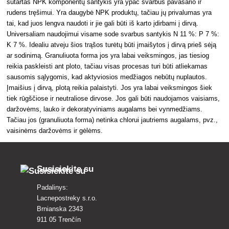
sutartas NPK komponentų santykis yra ypač svarbus pavasario ir
rudens tręšimui. Yra daugybė NPK produktų, tačiau jų privalumas yra
tai, kad juos lengva naudoti ir jie gali būti iš karto įdirbami į dirvą.
Universaliam naudojimui visame sode svarbus santykis N 11 %: P 7 %:
K 7 %. Idealiu atveju šios trąšos turėtų būti įmaišytos į dirvą prieš sėją
ar sodinimą. Granuliuota forma jos yra labai veiksmingos, jas tiesiog
reikia paskleisti ant ploto, tačiau visas procesas turi būti atliekamas
sausomis sąlygomis, kad aktyviosios medžiagos nebūtų nuplautos.
Įmaišius į dirvą, plotą reikia palaistyti. Jos yra labai veiksmingos šiek
tiek rūgščiose ir neutraliose dirvose. Jos gali būti naudojamos vaisiams,
daržovėms, lauko ir dekoratyviniams augalams bei vynmedžiams.
Tačiau jos (granuliuota forma) netinka chlorui jautriems augalams, pvz.,
vaisinėms daržovėms ir gėlėms.
Susisiekite su
Padalinys:
Lacnepostreky s.r.o.
Brnianska 2343
911 05 Trenčín