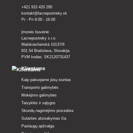
+421 915 420 295
kontakt@lacnepostreky.sk
Pr - Pn 9:00 - 16:00
Įmonės buveinė:
Lacnepostreky s.r.o.
Malokrasňanská 10137/8
831 54 Bratislava, Slovakija
PVM kodas: SK2120731437
Klientams
Kaip pakuojame jūsų siuntas
Transporto galimybės
Mokėjimo galimybės
Taisyklės ir sąlygos
Skundų nagrinėjimo procedūra
Sutarties atsisakymas čia
Paslaugų apžvalga