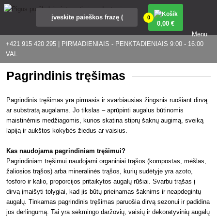
0
0
,00 €
Menu
+421 915 420 295 | PIRMADIENIAIS - PENKTADIENIAIS 9:00 - 16:00
VAL
Pagrindinis tręšimas
Pagrindinis tręšimas yra pirmasis ir svarbiausias žingsnis ruošiant dirvą
ar substratą augalams. Jo tikslas – aprūpinti augalus būtinomis
maistinėmis medžiagomis, kurios skatina stiprų šaknų augimą, sveiką
lapiją ir aukštos kokybės žiedus ar vaisius.
Kas naudojama pagrindiniam tręšimui?
Pagrindiniam tręšimui naudojami organiniai trąšos (kompostas, mėšlas,
žaliosios trąšos) arba mineralinės trąšos, kurių sudėtyje yra azoto,
fosforo ir kalio, proporcijos pritaikytos augalų rūšiai. Svarbu trąšas į
dirvą įmaišyti tolygiai, kad jis būtų prieinamas šaknims ir neapdegintų
augalų. Tinkamas pagrindinis tręšimas paruošia dirvą sezonui ir padidina
jos derlingumą. Tai yra sėkmingo daržovių, vaisių ir dekoratyvinių augalų