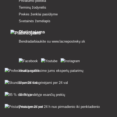
Privatumo politika
Terminų žodynėlis
Prekės ženklai pasiūlyme
Svetainės žemėlapis
Platintojams
Bendradarbiaukite su
www.lacnepostreky.sk
Visada suteiksime jums ekspertų patarimų
Skundai išnagrinėjami per 24 val
85 % sandėlyje esančių prekių
Pristatymas per 24 h nuo pirmadienio iki penktadienio