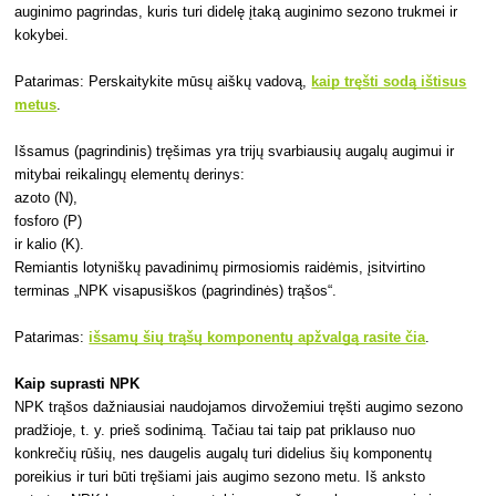
auginimo pagrindas, kuris turi didelę įtaką auginimo sezono trukmei ir
kokybei.
Patarimas: Perskaitykite mūsų aiškų vadovą,
kaip tręšti sodą ištisus
metus
.
Išsamus (pagrindinis) tręšimas yra trijų svarbiausių augalų augimui ir
mitybai reikalingų elementų derinys:
azoto (N),
fosforo (P)
ir kalio (K).
Remiantis lotyniškų pavadinimų pirmosiomis raidėmis, įsitvirtino
terminas „NPK visapusiškos (pagrindinės) trąšos“.
Patarimas:
išsamų šių trąšų komponentų apžvalgą rasite čia
.
Kaip suprasti NPK
NPK trąšos dažniausiai naudojamos dirvožemiui tręšti augimo sezono
pradžioje, t. y. prieš sodinimą. Tačiau tai taip pat priklauso nuo
konkrečių rūšių, nes daugelis augalų turi didelius šių komponentų
poreikius ir turi būti tręšiami jais augimo sezono metu. Iš anksto