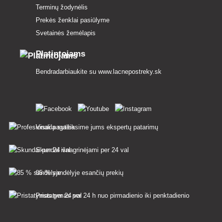
Terminų žodynėlis
Prekės ženklai pasiūlyme
Svetainės žemėlapis
Platintojams
Bendradarbiaukite su
www.lacnepostreky.sk
Visada suteiksime jums ekspertų patarimų
Skundai išnagrinėjami per 24 val
85 % sandėlyje esančių prekių
Pristatymas per 24 h nuo pirmadienio iki penktadienio