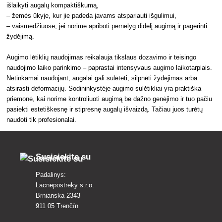
išlaikyti augalų kompaktiškumą,
– žemės ūkyje, kur jie padeda javams atspariauti išgulimui,
– vaismedžiuose, jei norime apriboti pernelyg didelį augimą ir pagerinti
žydėjimą.
Augimo lėtiklių naudojimas reikalauja tikslaus dozavimo ir teisingo
naudojimo laiko parinkimo – paprastai intensyvaus augimo laikotarpiais.
Netinkamai naudojant, augalai gali sulėtėti, silpnėti žydėjimas arba
atsirasti deformacijų. Sodininkystėje augimo sulėtikliai yra praktiška
priemonė, kai norime kontroliuoti augimą be dažno genėjimo ir tuo pačiu
pasiekti estetiškesnę ir stipresnę augalų išvaizdą. Tačiau juos turėtų
naudoti tik profesionalai.
Susisiekite su
Padalinys:
Lacnepostreky s.r.o.
Brnianska 2343
911 05 Trenčín