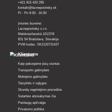
+421 915 420 295
kontakt@lacnepostreky.sk
Pr - Pn 9:00 - 16:00
Įmonės buveinė:
Lacnepostreky s.r.o.
Malokrasňanská 10137/8
831 54 Bratislava, Slovakija
PVM kodas: SK2120731437
Klientams
Kaip pakuojame jūsų siuntas
Transporto galimybės
Mokėjimo galimybės
Taisyklės ir sąlygos
Skundų nagrinėjimo procedūra
Sutarties atsisakymas čia
Paslaugų apžvalga
Privatumo politika