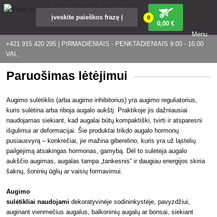
0
0
,00 €
Menu
+421 915 420 295 | PIRMADIENIAIS - PENKTADIENIAIS 9:00 - 16:00
VAL
Paruošimas lėtėjimui
Augimo sulėtiklis (arba augimo inhibitorius) yra augimo reguliatorius,
kuris sulėtina arba riboja augalo aukštį. Praktikoje jis dažniausiai
naudojamas siekiant, kad augalai būtų kompaktiški, tvirti ir atsparesni
išgulimui ar deformacijai. Šie produktai trikdo augalo hormonų
pusiausvyrą – konkrečiai, jie mažina giberelino, kuris yra už ląstelių
pailgėjimą atsakingas hormonas, gamybą. Dėl to sulėtėja augalo
aukščio augimas, augalas tampa „tankesnis“ ir daugiau energijos skiria
šaknų, šoninių ūglių ar vaisių formavimui.
Augimo
sulėtikliai
naudojami
dekoratyvinėje sodininkystėje, pavyzdžiui,
auginant vienmečius augalus, balkoninių augalų ar bonsai, siekiant