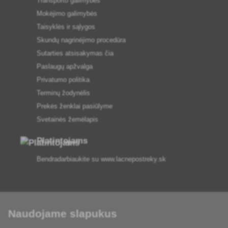
Transporto galimybės
Mokėjimo galimybės
Taisyklės ir sąlygos
Skundų nagrinėjimo procedūra
Sutarties atsisakymas čia
Paslaugų apžvalga
Privatumo politika
Terminų žodynėlis
Prekės ženklai pasiūlyme
Svetainės žemėlapis
Platintojams
Bendradarbiaukite su
www.lacnepostreky.sk
Naudojame slapukus
Visada suteiksime jums ekspertų patarimų