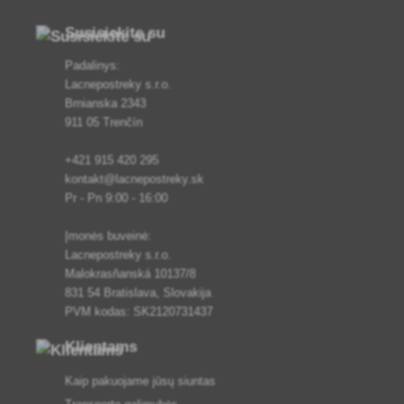
Susisiekite su
Padalinys:
Lacnepostreky s.r.o.
Brnianska 2343
911 05 Trenčín
+421 915 420 295
kontakt@lacnepostreky.sk
Pr - Pn 9:00 - 16:00
Įmonės buveinė:
Lacnepostreky s.r.o.
Malokrasňanská 10137/8
831 54 Bratislava, Slovakija
PVM kodas: SK2120731437
Klientams
Kaip pakuojame jūsų siuntas