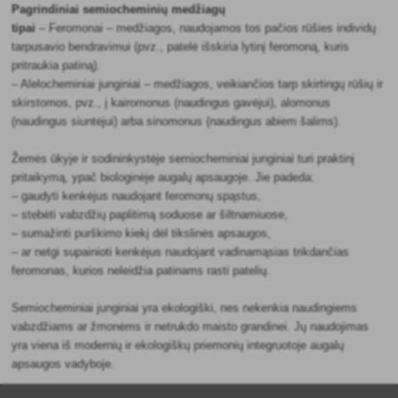
Pagrindiniai semiocheminių medžiagų
tipai
– Feromonai – medžiagos, naudojamos tos pačios rūšies individų
tarpusavio bendravimui (pvz., patelė išskiria lytinį feromoną, kuris
pritraukia patiną).
– Alelocheminiai junginiai – medžiagos, veikiančios tarp skirtingų rūšių ir
skirstomos, pvz., į kairomonus (naudingus gavėjui), alomonus
(naudingus siuntėjui) arba sinomonus (naudingus abiem šalims).
Žemės ūkyje ir sodininkystėje semiocheminiai junginiai turi praktinį
pritaikymą, ypač biologinėje augalų apsaugoje. Jie padeda:
– gaudyti kenkėjus naudojant feromonų spąstus,
– stebėti vabzdžių paplitimą soduose ar šiltnamiuose,
– sumažinti purškimo kiekį dėl tikslinės apsaugos,
– ar netgi supainioti kenkėjus naudojant vadinamąsias trikdančias
feromonas, kurios neleidžia patinams rasti patelių.
Semiocheminiai junginiai yra ekologiški, nes nekenkia naudingiems
vabzdžiams ar žmonėms ir netrukdo maisto grandinei. Jų naudojimas
yra viena iš modernių ir ekologiškų priemonių integruotoje augalų
apsaugos vadyboje.