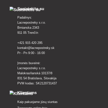
Susisiekite su
Padalinys:
Lacnepostreky s.r.o.
Brnianska 2343
911 05 Trenčín
+421 915 420 295
kontakt@lacnepostreky.sk
Pr - Pn 9:00 - 16:00
Įmonės buveinė:
Lacnepostreky s.r.o.
Malokrasňanská 10137/8
831 54 Bratislava, Slovakija
PVM kodas: SK2120731437
Klientams
Kaip pakuojame jūsų siuntas