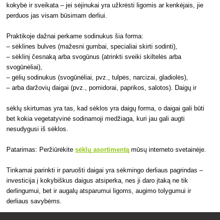
kokybė ir sveikata – jei sėjinukai yra užkrėsti ligomis ar kenkėjais, jie
perduos jas visam būsimam derliui.
Praktikoje dažnai perkame sodinukus šia forma:
– sėklines bulves (mažesni gumbai, specialiai skirti sodinti),
– sėklinį česnaką arba svogūnus (atrinkti sveiki skiltelės arba
svogūnėliai),
– gėlių sodinukus (svogūnėliai, pvz., tulpės, narcizai, gladiolės),
– arba daržovių daigai (pvz., pomidorai, paprikos, salotos). Daigų ir
sėklų skirtumas yra tas, kad sėklos yra daigų forma, o daigai gali būti
bet kokia vegetatyvinė sodinamoji medžiaga, kuri jau gali augti
nesudygusi iš sėklos.
Patarimas: Peržiūrėkite
sėklų asortimentą
mūsų interneto svetainėje.
Tinkamai parinkti ir paruošti daigai yra sėkmingo derliaus pagrindas –
investicija į kokybiškus daigus atsiperka, nes ji daro įtaką ne tik
derlingumui, bet ir augalų atsparumui ligoms, augimo tolygumui ir
derliaus savybėms.