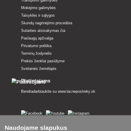
Transporto galimybės
Mokėjimo galimybės
Taisyklės ir sąlygos
Skundų nagrinėjimo procedūra
Sutarties atsisakymas čia
Paslaugų apžvalga
Privatumo politika
Terminų žodynėlis
Prekės ženklai pasiūlyme
Svetainės žemėlapis
Platintojams
Bendradarbiaukite su
www.lacnepostreky.sk
Visada suteiksime jums ekspertų patarimų
Naudojame slapukus