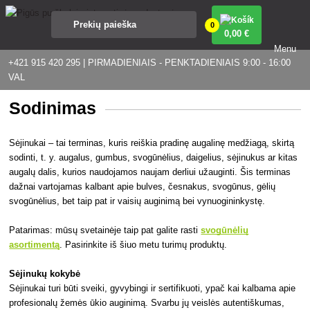
0
0
,00 €
Menu
+421 915 420 295 | PIRMADIENIAIS - PENKTADIENIAIS 9:00 - 16:00
VAL
Sodinimas
Sėjinukai – tai terminas, kuris reiškia pradinę augalinę medžiagą, skirtą
sodinti, t. y. augalus, gumbus, svogūnėlius, daigelius, sėjinukus ar kitas
augalų dalis, kurios naudojamos naujam derliui užauginti. Šis terminas
dažnai vartojamas kalbant apie bulves, česnakus, svogūnus, gėlių
svogūnėlius, bet taip pat ir vaisių auginimą bei vynuogininkystę.
Patarimas: mūsų svetainėje taip pat galite rasti
svogūnėlių
asortimentą
. Pasirinkite iš šiuo metu turimų produktų.
Sėjinukų kokybė
Sėjinukai turi būti sveiki, gyvybingi ir sertifikuoti, ypač kai kalbama apie
profesionalų žemės ūkio auginimą. Svarbu jų veislės autentiškumas,