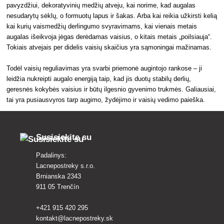
pavyzdžiui, dekoratyvinių medžių atveju, kai norime, kad augalas
nesudarytų sėklų, o formuotų lapus ir šakas. Arba kai reikia užkirsti kelią
kai kurių vaismedžių derlingumo svyravimams, kai vienais metais
augalas išeikvoja jėgas derėdamas vaisius, o kitais metais „poilsiauja“.
Tokiais atvejais per didelis vaisių skaičius yra sąmoningai mažinamas.
Todėl vaisių reguliavimas yra svarbi priemonė augintojo rankose – ji
leidžia nukreipti augalo energiją taip, kad jis duotų stabilų derlių,
geresnės kokybės vaisius ir būtų ilgesnio gyvenimo trukmės. Galiausiai,
tai yra pusiausvyros tarp augimo, žydėjimo ir vaisių vedimo paieška.
Susisiekite su
Padalinys:
Lacnepostreky s.r.o.
Brnianska 2343
911 05 Trenčín
+421 915 420 295
kontakt@lacnepostreky.sk