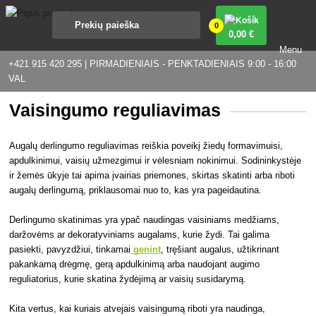
0
0
,00 €
Menu
+421 915 420 295 | PIRMADIENIAIS - PENKTADIENIAIS 9:00 - 16:00
VAL
Vaisingumo reguliavimas
Augalų derlingumo reguliavimas reiškia poveikį žiedų formavimuisi,
apdulkinimui, vaisių užmezgimui ir vėlesniam nokinimui. Sodininkystėje
ir žemės ūkyje tai apima įvairias priemones, skirtas skatinti arba riboti
augalų derlingumą, priklausomai nuo to, kas yra pageidautina.
Derlingumo skatinimas yra ypač naudingas vaisiniams medžiams,
daržovėms ar dekoratyviniams augalams, kurie žydi. Tai galima
pasiekti, pavyzdžiui, tinkamai
genint
, tręšiant augalus, užtikrinant
pakankamą drėgmę, gerą apdulkinimą arba naudojant augimo
reguliatorius, kurie skatina žydėjimą ar vaisių susidarymą.
Kita vertus, kai kuriais atvejais vaisingumą riboti yra naudinga,