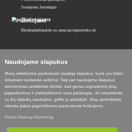
Svetainės žemėlapis
Platintojams
Bendradarbiaukite su
www.lacnepostreky.sk
Naudojame slapukus
Visada suteiksime jums ekspertų patarimų
Mūsų elektroninė parduotuvė naudoja slapukus, kurie yra būtini
Skundai išnagrinėjami per 24 val
tinkamam svetainės veikimui. Taip pat naudojame slapukus
anoniminiais analitiniais tikslais, kad geriau suprastume jūsų
85 % sandėlyje esančių prekių
pageidavimus ir patobulintume savo paslaugas. Jei nesutinkate
su šių slapukų naudojimu, galite jų atsisakyti. Jūsų sprendimas
Pristatymas per 24 h nuo pirmadienio iki penktadienio
neturės įtakos pagrindinėms parduotuvės funkcijoms.
Rodyti išsamią informaciją