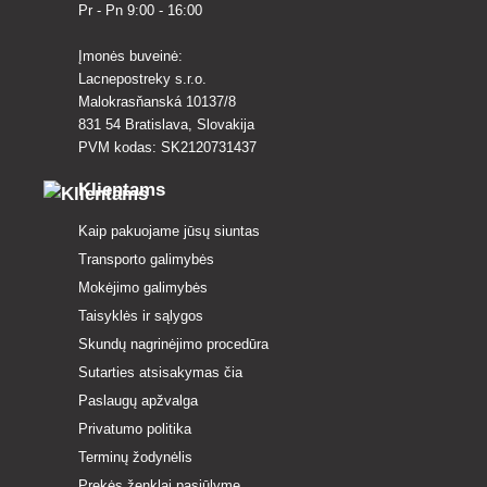
Pr - Pn 9:00 - 16:00
Įmonės buveinė:
Lacnepostreky s.r.o.
Malokrasňanská 10137/8
831 54 Bratislava, Slovakija
PVM kodas: SK2120731437
Klientams
Kaip pakuojame jūsų siuntas
Transporto galimybės
Mokėjimo galimybės
Taisyklės ir sąlygos
Skundų nagrinėjimo procedūra
Sutarties atsisakymas čia
Paslaugų apžvalga
Privatumo politika
Terminų žodynėlis
Prekės ženklai pasiūlyme