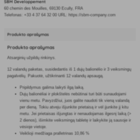
SBM Developpement
60 chemin des Mouilles, 69130 Ecully, FRA
Telefonas: +33 4 37 64 32 00 URL: https://sbm-company.com
Produkto aprašymas
Produkto aprašymas
Atsarginių užpildų rinkinys.
12 valandų paketas, susidedantis iš 1 dujų balionėlio ir 3 veiksmingų
pagalvėlių. Pakuotė, užtikrinanti 12 valandų apsaugą.
Pripildymus galima laikyti ilgą laiką.
Dujų balionėliai ir plokštelės nebūtinai turi būti sunaudojami
vienu metu. Pavyzdžiui, juos galite naudoti tik vieną valandą
per dieną. Tokiu atveju išjunkite prietaisą ir vėl įjunkite jį kitu
metu. Jei prietaisas išjungtas ir nenaudojamas ilgesnį laiką (>
2 dienos), išimkite veiksmingą tabletę ir laikykite ją sausoje ir
vėsioje vietoje.
Veiklioji medžiaga pralletrinas 10,86 %