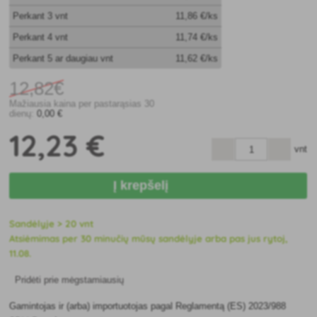
Perkant 3 vnt
11
,86 €/ks
Perkant 4 vnt
11
,74 €/ks
Perkant 5 ar daugiau vnt
11
,62 €/ks
12
,82€
Mažiausia kaina per pastarąsias 30
dienų:
0
,00 €
12
,23 €
vnt
Į krepšelį
Sandėlyje > 20 vnt
Atsiėmimas per 30 minučių mūsų sandėlyje arba pas jus rytoj,
11.08.
Pridėti prie mėgstamiausių
Gamintojas ir (arba) importuotojas pagal Reglamentą (ES) 2023/988