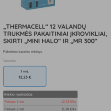
„THERMACELL“ 12 VALANDŲ
TRUKMĖS PAKAITINIAI ĮKROVIKLIAI,
SKIRTI „MINI HALO“ IR „MR 300“
Pakeitimo kasetės rinkinys.
Variantai
1 vnt.
12
,23 €
Kiekio nuolaidos
Perkant 1 vnt
12
,23 €/ks
Perkant 2 vnt
11
,99 €/ks