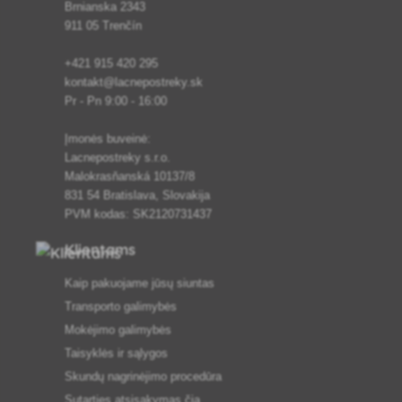
Brnianska 2343
911 05 Trenčín
+421 915 420 295
kontakt@lacnepostreky.sk
Pr - Pn 9:00 - 16:00
Įmonės buveinė:
Lacnepostreky s.r.o.
Malokrasňanská 10137/8
831 54 Bratislava, Slovakija
PVM kodas: SK2120731437
Klientams
Kaip pakuojame jūsų siuntas
Transporto galimybės
Mokėjimo galimybės
Taisyklės ir sąlygos
Skundų nagrinėjimo procedūra
Sutarties atsisakymas čia