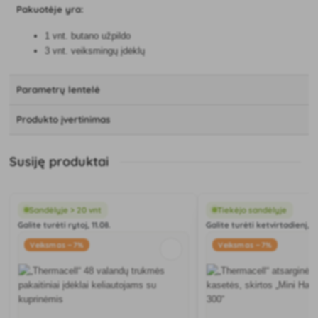
Pakuotėje yra:
1 vnt. butano užpildo
3 vnt. veiksmingų įdėklų
Parametrų lentelė
Produkto įvertinimas
Susiję produktai
Sandėlyje > 20 vnt
Tiekėjo sandėlyje
Galite turėti rytoj, 11.08.
Galite turėti ketvirtadienį, 1
Veiksmas −7%
Veiksmas −7%