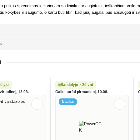
s yra puikus sprendimas kiekvienam sodininkui ar augintojui, ieškančiam veik
ėtis kokybės ir saugumo, o kartu būti tikri, kad jūsų augalai bus apsaugoti ir sv
s
i
ėlyje
Sandėlyje > 20 vnt
virtadienį, 13.08.
Galite turėti pirmadienį, 10.08.
G
Naujas