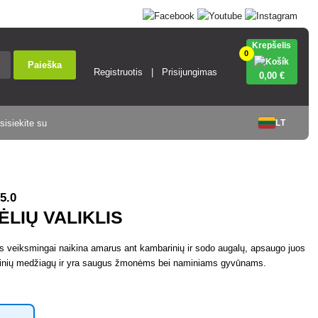
Krepšelis
0
Paieška
Registruotis
Prisijungimas
0
,00 €
sisiekite su
LT
5.0
ĖLIŲ VALIKLIS
s veiksmingai naikina amarus ant kambarinių ir sodo augalų, apsaugo juos
nių medžiagų ir yra saugus žmonėms bei naminiams gyvūnams.