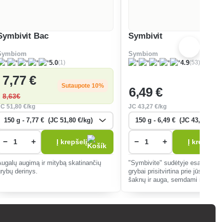
Symbivit Bac
Symbivit
Symbiom
Symbiom
(1)
(53)
5.0
4.9
7
,77 €
Sutaupote 10%
6
,49 €
8
,63€
JC
51
,80 €/kg
JC
43
,27 €/kg
−
+
−
+
Į krepšelį
Į krepšelį
Augalų augimą ir mitybą skatinančių
"Symbivite" sudėtyje esantys mi
grybų derinys.
grybai prisitvirtina prie jūsų auga
šaknų ir auga, semdami maistin
medžiagas iš dirvožemio ir pala
augalą visą jo gyvenimą.