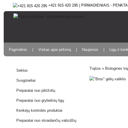
+421 915 420 295 | PIRMADIENIAIS - PENKTAD
Pagrindinis
Viskas apie pirkimą
Naujienos
Ligų ir ken
Trąšos
»
Biologinės tr
Sėklos
Svogūnėliai
Preparatai nuo piktžolių
Preparatai nuo grybelinių ligų
Kenkėjų kontrolės produktai
Preparatai nuo skraidančių vabzdžių