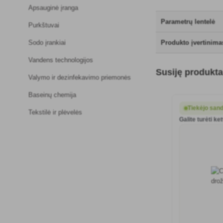
Apsauginė įranga
Parametrų lentelė
Purkštuvai
Sodo įrankiai
Produkto įvertinima
Vandens technologijos
Susiję produkta
Valymo ir dezinfekavimo priemonės
Baseinų chemija
Tiekėjo sand
Tekstilė ir plėvelės
Galite turėti ket