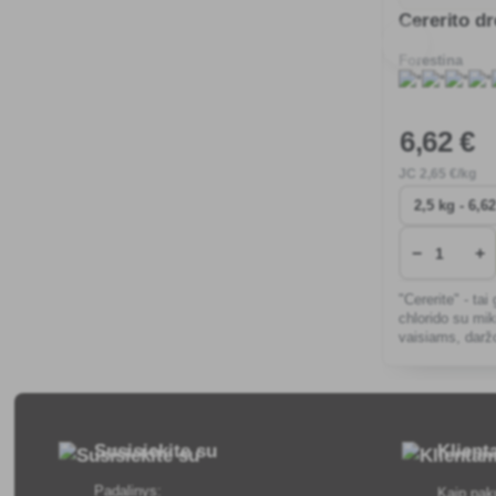
Cererito dr
Forestina
6
,62 €
JC
2
,65 €/kg
−
+
"Cererite" - tai
chlorido su mik
vaisiams, darž
dekoratyviniam
Susisiekite su
Klien
Padalinys:
Kaip pak