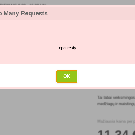
IENIAIS 9:00 - 16:00 VAL
o Many Requests
openresty
kėjų katalogas
Purškimų kalendorius
Didmeninė prekyba
Su
trąšos
»
Floria vaisinės daržovės
OK
FLORIA V
Tai labai veiksmingos
medžiagų ir maisting
Mažiausia kaina per 
11
,34 