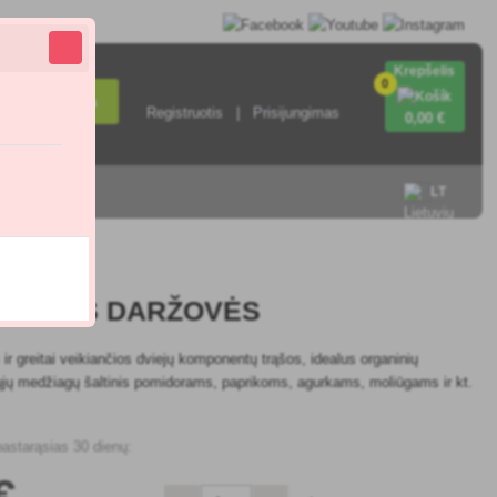
Krepšelis
0
Paieška
Registruotis
Prisijungimas
0
,00 €
sisiekite su
LT
AISINĖS DARŽOVĖS
 ir greitai veikiančios dviejų komponentų trąšos, idealus organinių
ųjų medžiagų šaltinis pomidorams, paprikoms, agurkams, moliūgams ir kt.
pastarąsias 30 dienų:
€