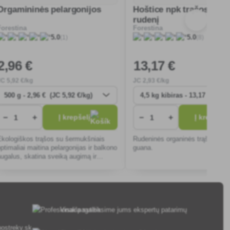
Orgamininės pelargonijos
Hoštice npk trąšos su 
rudenį
Forestina
Forestina
(1)
(8)
5.0
5.0
2
,96 €
13
,17 €
JC
5
,92 €/kg
JC
2
,93 €/kg
−
+
−
+
Į krepšelį
Į krepšelį
Ekologiškos trąšos su šermukšniais
Rudeninės organinės trąšos NP
optimaliai maitina pelargonijas ir balkono
guana.
augalus, skatina sveiką augimą ir
žydėjimą. Lengva naudoti,
nekenksminga aplinkai.
Visada suteiksime jums ekspertų patarimų
ostreky.sk