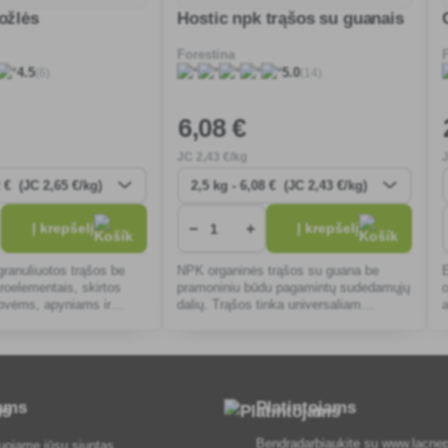
ožlės
Hostic npk trąšos su guanais
Forestina
(6)
(14)
4.5
5.0
6
,08 €
JC
2
,43 €/kg
−
+
Į krepšelį
Į krepšelį
 granuliuotos trąšos be
NPK organinės trąšos su guana be
roelementais, skirtos
pramoniniu būdu pagamintų sudedamųjų
ovėms, apyniams ir
dalių. Trąšos tinka universaliam
s augalams tręšti.
naudojimui visame sode.
tams
Platintojams
Bendradarbiaukite su
www.lacnep
uojame jūsų siuntas