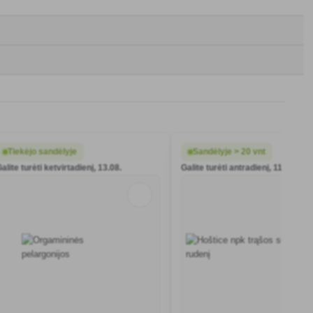
Tiekėjo sandėlyje
Sandėlyje > 20 vnt
alite turėti ketvirtadienį, 13.08.
Galite turėti antradienį, 11.08.