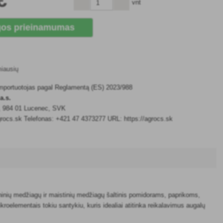
vnt
os prieinamumas
miausių
 importuotojas pagal Reglamentą (ES) 2023/988
a.s.
5, 984 01 Lucenec, SVK
rocs.sk Telefonas: +421 47 4373277 URL: https://agrocs.sk
ganinių medžiagų ir maistinių medžiagų šaltinis pomidorams, paprikoms,
oelementais tokiu santykiu, kuris idealiai atitinka reikalavimus augalų