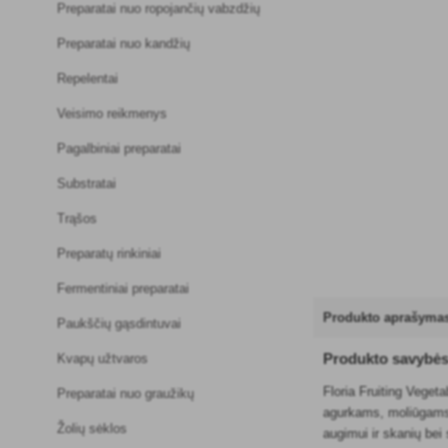
Preparatai nuo ropojančių vabzdžių
Preparatai nuo kandžių
Repelentai
Veisimo reikmenys
Pagalbiniai preparatai
Substratai
Trąšos
Preparatų rinkiniai
Fermentiniai preparatai
Produkto aprašyma
Paukščių gąsdintuvai
Produkto savybė
Kvapų užtvaros
Floria Fruiting Veget
Preparatai nuo graužikų
agurkams, moliūgams i
Žolių sėklos
augimui ir skanių bei 