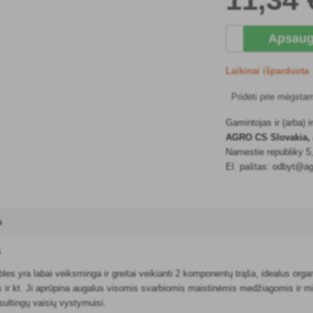
Apsaug
Laikinai išparduota
Pridėti prie mėgsta
Gamintojas ir (arba)
AGRO CS Slovakia, 
Namestie republiky 
El. paštas: odbyt@ag
s
s
ables yra labai veiksminga ir greitai veikianti 2 komponentų trąša, idealus or
r kt. Ji aprūpina augalus visomis svarbiomis maistinėmis medžiagomis ir mikr
sultingų vaisių vystymuisi.