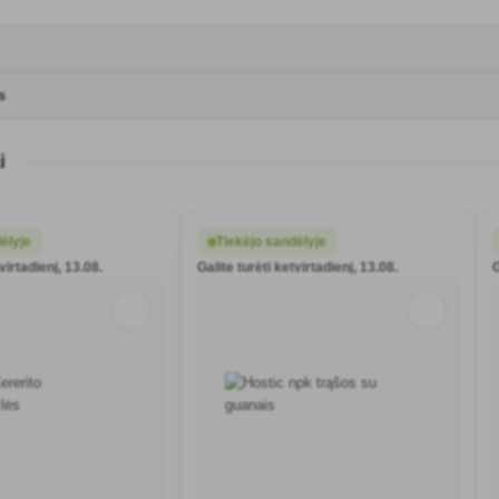
s
i
ėlyje
Tiekėjo sandėlyje
virtadienį, 13.08.
Galite turėti ketvirtadienį, 13.08.
G