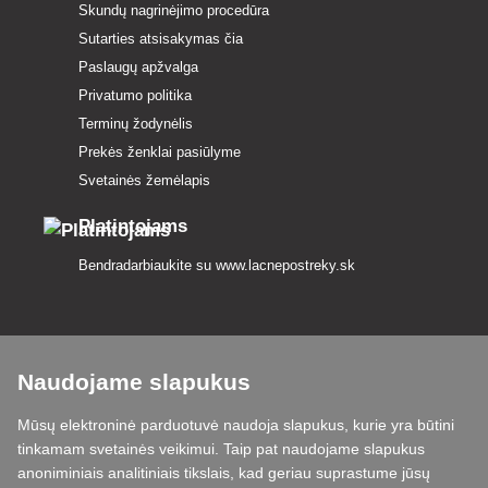
Skundų nagrinėjimo procedūra
Sutarties atsisakymas čia
Paslaugų apžvalga
Privatumo politika
Terminų žodynėlis
Prekės ženklai pasiūlyme
Svetainės žemėlapis
Platintojams
Bendradarbiaukite su
www.lacnepostreky.sk
Naudojame slapukus
Visada suteiksime jums ekspertų patarimų
Mūsų elektroninė parduotuvė naudoja slapukus, kurie yra būtini
Skundai išnagrinėjami per 24 val
tinkamam svetainės veikimui. Taip pat naudojame slapukus
anoniminiais analitiniais tikslais, kad geriau suprastume jūsų
85 % sandėlyje esančių prekių