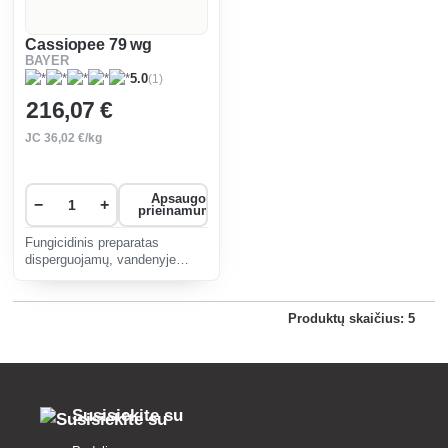
Cassiopee 79 wg
BAYER
(1)
5.0
216
,07 €
JC
36
,02 €/kg
Apsaugos
−
+
prieinamumas
Fungicidinis preparatas
disperguojamų, vandenyje
tirpių granulių pavidalo, skirtas
vynmedžių apsaugai nuo
grybinių ligų.
Produktų skaičius: 5
Susisiekite su