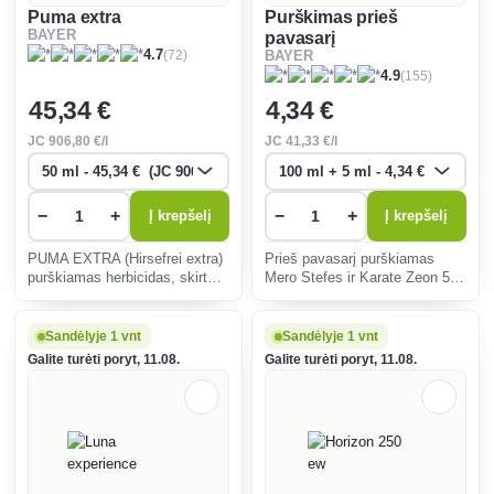
Puma extra
Purškimas prieš
BAYER
pavasarį
(72)
4.7
BAYER
(155)
4.9
45
,34 €
4
,34 €
JC
906
,80 €/l
JC
41
,33 €/l
−
+
−
+
Į krepšelį
Į krepšelį
PUMA EXTRA (Hirsefrei extra)
Prieš pavasarį purškiamas
purškiamas herbicidas, skirtas
Mero Stefes ir Karate Zeon 5
kurkliųjų avižų, kibiųjų lipikų,
CS derinys, skirtas
kibiųjų rūgštynių, dirvinių
pavasariniam vaismedžių ir
asiūklių ir kitų vienamečių
dekoratyvinių medžių
Sandėlyje 1 vnt
Sandėlyje 1 vnt
plačialapių piktžolių kontro
apdorojimui nuo žiemojančių
Galite turėti poryt, 11.08.
Galite turėti poryt, 11.08.
kenkėjų (pvz., amarų, vaisinių
erk