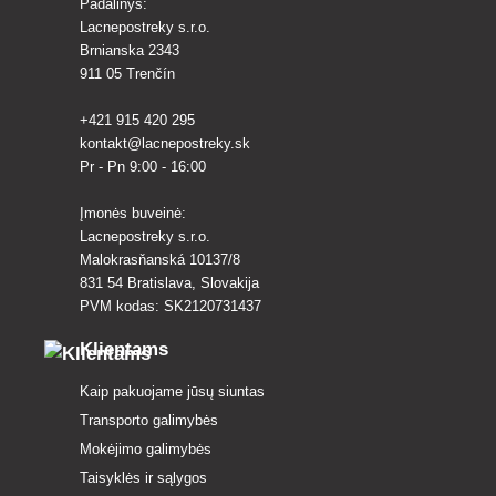
Padalinys:
Lacnepostreky s.r.o.
Brnianska 2343
911 05 Trenčín
+421 915 420 295
kontakt@lacnepostreky.sk
Pr - Pn 9:00 - 16:00
Įmonės buveinė:
Lacnepostreky s.r.o.
Malokrasňanská 10137/8
831 54 Bratislava, Slovakija
PVM kodas: SK2120731437
Klientams
Kaip pakuojame jūsų siuntas
Transporto galimybės
Mokėjimo galimybės
Taisyklės ir sąlygos