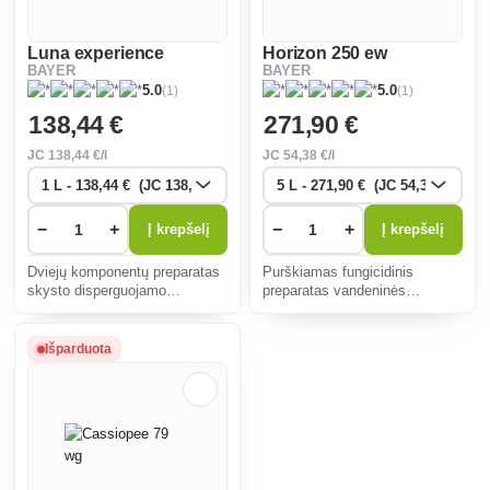
Luna experience
Horizon 250 ew
BAYER
BAYER
(1)
(1)
5.0
5.0
138
,44 €
271
,90 €
JC
138
,44 €/l
JC
54
,38 €/l
−
+
−
+
Į krepšelį
Į krepšelį
Dviejų komponentų preparatas
Purškiamas fungicidinis
skysto disperguojamo
preparatas vandeninės
koncentrato pavidalo, skirtas
emulsijos pavidalu, skirtas
kompleksinei vynuogių,
rapsų apsaugai nuo grybinių
kaulavaisių branduolių ir
ligų, kaulavaisių apsaugai nuo
Išparduota
kaulavaisių fungicidinei
moniliozės ir vynmedžių
apsaugai.
apsaugai nuo miltligės.