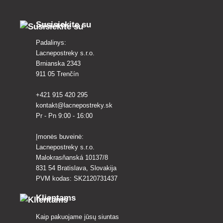
Susisiekite su
Padalinys:
Lacnepostreky s.r.o.
Brnianska 2343
911 05 Trenčín
+421 915 420 295
kontakt@lacnepostreky.sk
Pr - Pn 9:00 - 16:00
Įmonės buveinė:
Lacnepostreky s.r.o.
Malokrasňanská 10137/8
831 54 Bratislava, Slovakija
PVM kodas: SK2120731437
Klientams
Kaip pakuojame jūsų siuntas