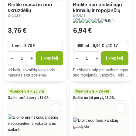
Biolite masalas nuo
Biolite nuo plokščiųjų
skruzdėlių
kirmėlių ir ropojančių
BIOLIT
BIOLIT
vabzdžių
(2)
5.0
3
,76 €
6
,94 €
−
+
−
+
Į krepšelį
Į krepšelį
Iki kelių savaičių veikiantis
Purškalas taip pat veiksmingas
masalas skruzdėlėms.
nuo ropojančių vabzdžių, tokių
kaip naminės kandys,
skruzdėlės, vorai, vikšrai ir
vikšrai. Jis taip pat naikina
Sandėlyje > 20 vnt
Sandėlyje > 20 vnt
suaugusius tarakonus ir jų
Galite turėti poryt, 11.08.
Galite turėti poryt, 11.08.
kiaušinius.