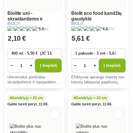
Biolite uni -
Biolit eco food kandžių
skraidantiems ir
gaudyklė
BIOLIT
BIOLIT
ropojantiems
(25)
(6)
4.6
5.0
vabzdžiams naikinti
2
,10 €
5
,61 €
−
+
−
+
Į krepšelį
Į krepšelį
Universalus purškalas
Efektyviai apsaugo maistą nuo
skraidantiems ir ropojantiems
keturių labiausiai paplitusių
vabzdžiams naikinti
maistinių kandžių rūšių.
Sudėtyje yra vidinio lipnaus
paviršiaus ir atraktanto
Sandėlyje > 20 vnt
Sandėlyje > 20 vnt
(feromono) derinys, patikimai
Galite turėti poryt, 11.08.
Galite turėti poryt, 11.08.
pritraukiantis maist