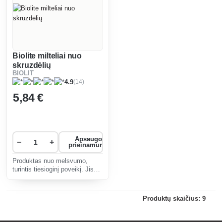
Biolite milteliai nuo
skruzdėlių
BIOLIT
(14)
4.9
5
,84 €
Apsaugos
−
+
prieinamumas
Produktas nuo melsvumo,
turintis tiesioginį poveikį. Jis
suteiks ilgalaikę apsaugą jūsų
namams iki 12 savaičių.
Produktų skaičius: 9