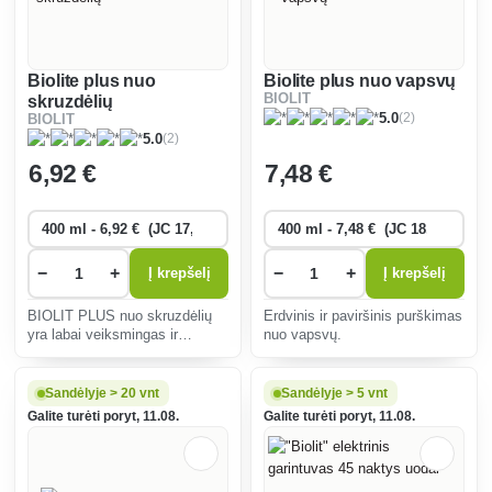
Biolite plus nuo
Biolite plus nuo vapsvų
BIOLIT
skruzdėlių
(2)
5.0
BIOLIT
(2)
5.0
6
,92 €
7
,48 €
−
+
−
+
Į krepšelį
Į krepšelį
BIOLIT PLUS nuo skruzdėlių
Erdvinis ir paviršinis purškimas
yra labai veiksmingas ir
nuo vapsvų.
patvarus paviršinis purškalas,
skirtas skruzdėlėms ir kitiems
ropojantiems vabzdžiams
Sandėlyje > 20 vnt
Sandėlyje > 5 vnt
namuose naikinti.
Galite turėti poryt, 11.08.
Galite turėti poryt, 11.08.