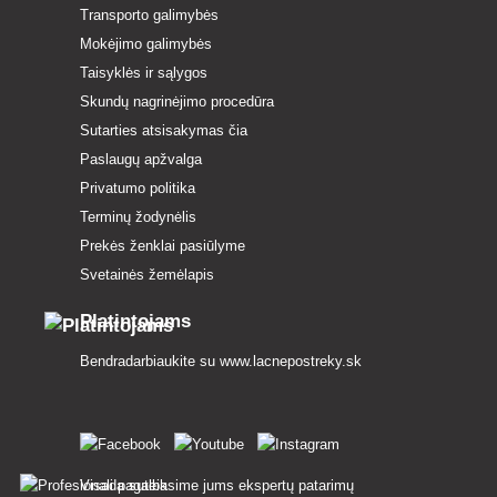
Transporto galimybės
Mokėjimo galimybės
Taisyklės ir sąlygos
Skundų nagrinėjimo procedūra
Sutarties atsisakymas čia
Paslaugų apžvalga
Privatumo politika
Terminų žodynėlis
Prekės ženklai pasiūlyme
Svetainės žemėlapis
Platintojams
Bendradarbiaukite su
www.lacnepostreky.sk
Visada suteiksime jums ekspertų patarimų