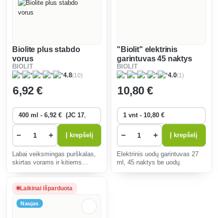
Biolite plus stabdo
"Biolit" elektrinis
vorus
garintuvas 45 naktys
BIOLIT
BIOLIT
uodai
(10)
(1)
4.8
4.0
6
,92 €
10
,80 €
−
+
−
+
Į krepšelį
Į krepšelį
Labai veiksmingas purškalas,
Elektrinis uodų garintuvas 27
skirtas vorams ir kitiems
ml, 45 naktys be uodų.
ropojantiems vabzdžiams
akimirksniu sunaikinti.
Laikinai išparduota
Naujas