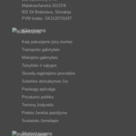
Malokrasňanská 10137/8
831 54 Bratislava, Slovakija
PVM kodas: SK2120731437
Klientams
Kaip pakuojame jūsų siuntas
Transporto galimybės
Mokėjimo galimybės
Taisyklės ir sąlygos
Skundų nagrinėjimo procedūra
Sutarties atsisakymas čia
Paslaugų apžvalga
Privatumo politika
Terminų žodynėlis
Prekės ženklai pasiūlyme
Svetainės žemėlapis
Platintojams