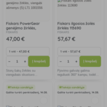
Fiskars PowerGear
Fiskars ilgosios žolės
genėjimo žirklės,
žirklės 113690
viengubi ašmenys (S)
FISKARS
FISKARS
L71 1001556
47
,00 €
57
,67 €
−
+
−
+
Į krepšelį
Į krepšelį
Storų šakų žirklės su
Pjovimo galvutę galima
viengubais skustuvo
reguliuoti 360° kampu, todėl
ašmenimis, tinkamos vidutinio
galima pjauti net šlaitus su
dydžio sausoms, kietesnėms
nepatogiu nuolydžiu.
šakoms, kurių skersmuo ne
Tiekėjo sandėlyje
Tiekėjo sandėlyje
didesnis kaip 38 mm, kirpti.
Galite turėti penktadienį, 14.08.
Galite turėti penktadienį, 14.08.