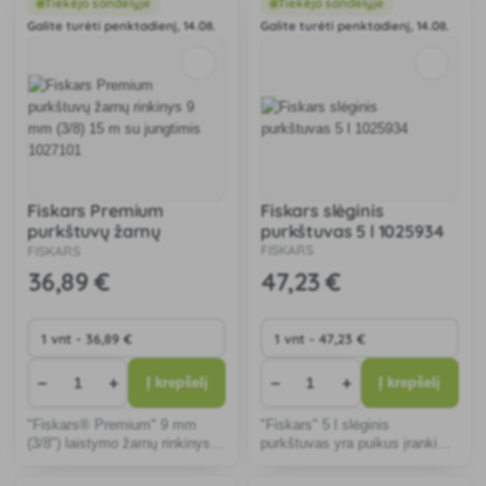
Tiekėjo sandėlyje
Tiekėjo sandėlyje
Galite turėti penktadienį, 14.08.
Galite turėti penktadienį, 14.08.
Fiskars Premium
Fiskars slėginis
purkštuvų žarnų
purkštuvas 5 l 1025934
rinkinys 9 mm (3/8) 15
FISKARS
FISKARS
m su jungtimis 1027101
36
,89 €
47
,23 €
−
+
−
+
Į krepšelį
Į krepšelį
"Fiskars® Premium" 9 mm
"Fiskars" 5 l slėginis
(3/8") laistymo žarnų rinkinys
purkštuvas yra puikus įrankis
su jungtimis idealiai tinka
naujiems daigams laistyti ir
mažiems sodams laistyti arba
trąšoms barstyti tiksliai ten,