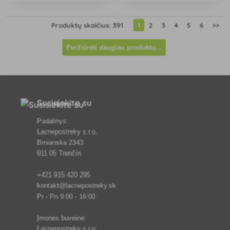
sekundes.
Produktų skaičius: 391
1
2
3
4
5
6
>>
Peržiūrėti daugiau produktų...
Susisiekite su
Padalinys:
Lacnepostreky s.r.o.
Brnianska 2343
911 05 Trenčín
+421 915 420 295
kontakt@lacnepostreky.sk
Pr - Pn 9:00 - 16:00
Įmonės buveinė:
Lacnepostreky s.r.o.