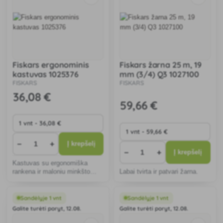
Fiskars ergonominis
Fiskars žarna 25 m, 19
kastuvas 1025376
mm (3/4) Q3 1027100
FISKARS
FISKARS
36
,08 €
59
,66 €
−
+
Į krepšelį
−
+
Į krepšelį
Kastuvas su ergonomiška
rankena ir maloniu minkšto
Labai tvirta ir patvari žarna.
plastiko dangčiu.
Sandėlyje 1 vnt
Sandėlyje 1 vnt
Galite turėti poryt, 12.08.
Galite turėti poryt, 12.08.