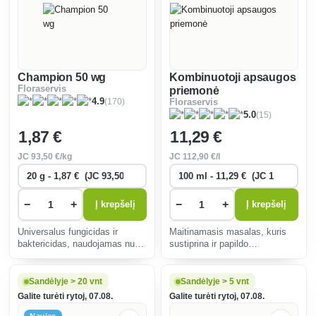
Champion 50 wg
Kombinuotoji apsaugos
Floraservis
priemonė
(170)
4.9
Floraservis
(15)
5.0
1
,87 €
11
,29 €
JC
93
,50 €/kg
JC
112
,90 €/l
−
+
−
+
Į krepšelį
Į krepšelį
Universalus fungicidas ir
Maitinamasis masalas, kuris
baktericidas, naudojamas nuo
sustiprina ir papildo
daugelio pomidorų, agurkų,
insekticidinių produktų
abrikosų, vynmedžių ir kitų
veiksmingumą kovojant su
augalų grybinių ligų.
riešutiniais ir vyšniniais
Sandėlyje > 20 vnt
Sandėlyje > 5 vnt
pelėdgalviais.
Galite turėti rytoj, 07.08.
Galite turėti rytoj, 07.08.