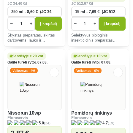
JC
34
,40 €/l
JC
512
,67 €/l
−
+
−
+
Į krepšelį
Į krepšelį
Skystas preparatas, skirtas
Selektyvus biologinis
daržovėms, lauko ir
insekticidinis preparatas
dekoratyviniams augalams
koncentrato pavidalo, skirtas
apdoroti pakartotinai purškiant,
augalų apsaugai, ypač nuo
siekiant padidinti augalų
puvinių dekoratyvinių augalų
Sandėlyje > 20 vnt
Sandėlyje > 10 vnt
atsparumą.
substratuose.
Galite turėti rytoj, 07.08.
Galite turėti rytoj, 07.08.
Veiksmas −4%
Veiksmas −6%
Nissorun 10wp
Pomidorų rinkinys
Floraservis
Floraservis
(24)
(19)
5.0
4.7