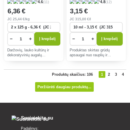
(11)
(12)
4.6
4.8
6
,36 €
3
,15 €
JC
25
,44 €/kg
JC
315
,00 €/l
−
+
−
+
Į krepšelį
Į krepšelį
Daržovių, lauko kultūrų ir
Produktas skirtas grūdų
dekoratyvinių augalų
apsaugai nuo rauplių ir
apdorojimas siekiant padidinti
vynmedžių bei braškių
augalų atsparumą (dirvožemio
apsaugai nuo pilkojo pelėsio
kenkėjams).
(botrito)
Produktų skaičius: 106
1
2
3
4
Peržiūrėti daugiau produktų...
Susisiekite su
Padalinys: