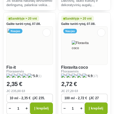
Jis skatina natūralų dirvožemio
Daržovių, lauko kultūrų ir
derlingumą, palankiai veikia
dekoratyvinių augalų
augalų augimą ir vystymąsi,
apdorojimas siekiant padidinti
taupo dirvožemio drėgmę,
augalų atsparumą (kenkėjams).
stiprina augalų atsparumą
Sandėlyje > 20 vnt
Sandėlyje > 20 vnt
išgulimui ir grybinėms ligoms,
Galite turėti rytoj, 07.08.
Galite turėti rytoj, 07.08.
naikina šliuž
Naujas
Naujas
Fix-it
Floravita coco
Floraservis
Floraservis
(1)
(17)
5.0
4.9
2
,35 €
2
,72 €
JC
235
,00 €/l
JC
27
,20 €/l
−
+
−
+
Į krepšelį
Į krepšelį