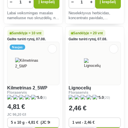
−
+
−
+
Į krepšelį
Į krepšelį
Labai veiksmingas masalas
Neselektyvus herbicidas,
nameliuose nuo skruzdėlių, net
koncentrato pavidalo,
faraono skruzdėlių.
skiedžiamas vandeniu, skirtas
visoms piktžolėms naikinti.
Sandėlyje > 10 vnt
Sandėlyje > 20 vnt
Galite turėti rytoj, 07.08.
Galite turėti rytoj, 07.08.
Naujas
Kilmetrinas 2_5WP
Lignocelių
Floraservis
Floraservis
(8)
(20)
5.0
5.0
4
,81 €
2
,46 €
JC
96
,20 €/l