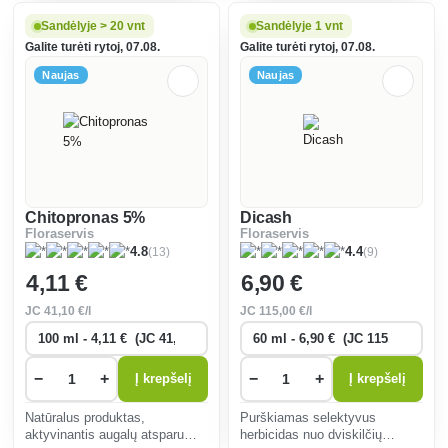
skirtas bulvėms, braškėms ir
peronosporos)
daržovėms apsaugoti nuo
Sandėlyje > 20 vnt
Sandėlyje 1 vnt
korozinių ir žinduolių kenkėjų.
Galite turėti rytoj, 07.08.
Galite turėti rytoj, 07.08.
Naujas
Naujas
Chitopronas 5%
Dicash
Floraservis
Floraservis
(13)
(9)
4.8
4.4
4
,11 €
6
,90 €
JC
41
,10 €/l
JC
115
,00 €/l
−
+
−
+
Į krepšelį
Į krepšelį
Natūralus produktas,
Purškiamas selektyvus
aktyvinantis augalų atsparumą
herbicidas nuo dviskilčių