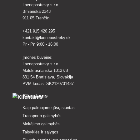
Lacnepostreky s.r.o.
Brnianska 2343
911 05 Trenčín
+421 915 420 295
kontakt@lacnepostreky.sk
Pr - Pn 9:00 - 16:00
Įmonės buveinė:
Lacnepostreky s.r.o.
Malokrasňanská 10137/8
831 54 Bratislava, Slovakija
PVM kodas: SK2120731437
Klientams
Kaip pakuojame jūsų siuntas
Transporto galimybės
Mokėjimo galimybės
Taisyklės ir sąlygos