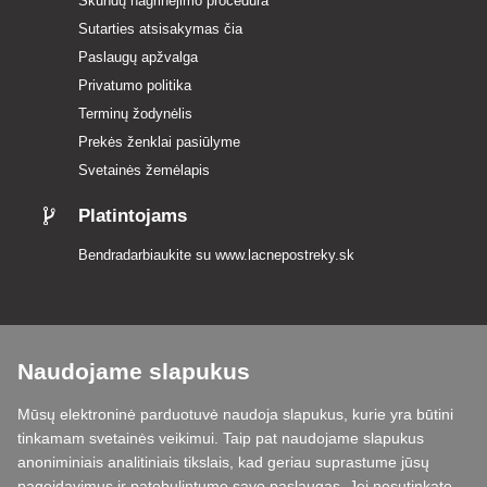
Skundų nagrinėjimo procedūra
Sutarties atsisakymas čia
Paslaugų apžvalga
Privatumo politika
Terminų žodynėlis
Prekės ženklai pasiūlyme
Svetainės žemėlapis
Platintojams
Bendradarbiaukite su
www.lacnepostreky.sk
Naudojame slapukus
Visada suteiksime jums ekspertų patarimų
Mūsų elektroninė parduotuvė naudoja slapukus, kurie yra būtini
Skundai išnagrinėjami per 24 val
tinkamam svetainės veikimui. Taip pat naudojame slapukus
anoniminiais analitiniais tikslais, kad geriau suprastume jūsų
85 % sandėlyje esančių prekių
pageidavimus ir patobulintume savo paslaugas. Jei nesutinkate