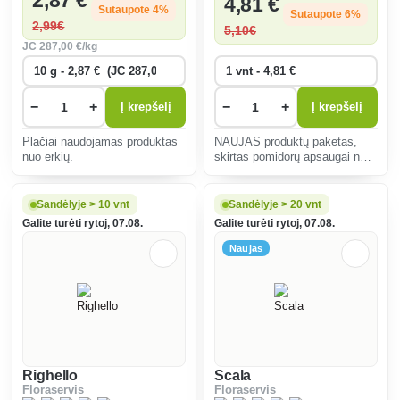
2
,87 €
4
,81 €
Sutaupote 4%
Sutaupote 6%
2
,99€
5
,10€
JC
287
,00 €/kg
−
+
−
+
Į krepšelį
Į krepšelį
Plačiai naudojamas produktas
NAUJAS produktų paketas,
nuo erkių.
skirtas pomidorų apsaugai nuo
grybinių ligų ištisus metus.
Sandėlyje > 10 vnt
Sandėlyje > 20 vnt
Galite turėti rytoj, 07.08.
Galite turėti rytoj, 07.08.
Naujas
Righello
Scala
Floraservis
Floraservis