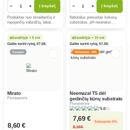
−
+
−
+
Į krepšelį
Į krepšelį
Produktas nuo skraidančių ir
Natūralus presuotas kokosų
ropojančių vabzdžių, labai
substratas, pH neutralus.
veiksmingas nuo uodų ir
Naudojamas kambarinių ir
vapsvų.
balkoninių gėlių substratams
ruošti ir daigams prieš
Sandėlyje > 5 vnt
Sandėlyje > 10 vnt
auginimą.
Galite turėti rytoj, 07.08.
Galite turėti rytoj, 07.08.
Saugiai
Veiksmas −8%
Mirato
Neemazal TS dėl
Floraservis
gedinčių kūnų substrato
Floraservis
(5)
5.0
7
,69 €
Sutaupote 8%
8
,60 €
8
,36€