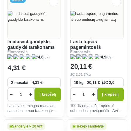
Naujas
Imidasect gaudyklė-
Lasta trąšos,
gaudyklė tarakonams
pagamintos iš
Floraservis
Floraservis
subrendusių avių
(37)
(69)
4.8
4.9
išmatų
20
,11 €
4
,31 €
JC
2
,01 €/kg
−
+
−
+
Į krepšelį
Į krepšelį
Labai veiksmingas masalas
100 % organinės trąšos iš
nameliuose nuo tarakonų ir
subrendusių avių mėšlo. Avių
rusmenių.
išmatų sunku rasti, tačiau jų
savybės ir maistingųjų
medžiagų kiekis yra unikalus
Sandėlyje > 20 vnt
Tiekėjo sandėlyje
pasaulyje.