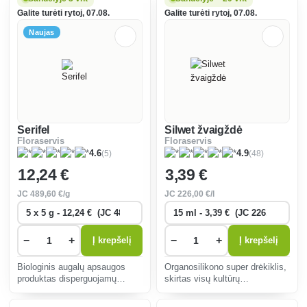
stipriems augalams,
sėklų augalinio ekstrakto
Galite turėti rytoj, 07.08.
Galite turėti rytoj, 07.08.
naudojamas ištisus metus.
pavidalu.
Naujas
Serifel
Silwet žvaigždė
Floraservis
Floraservis
(5)
(48)
4.6
4.9
12
,24 €
3
,39 €
JC
489
,60 €/g
JC
226
,00 €/l
−
+
−
+
Į krepšelį
Į krepšelį
Biologinis augalų apsaugos
Organosilikono super drėkiklis,
produktas disperguojamų
skirtas visų kultūrų
miltelių pavidalo, skirtas
fungicidams ir insekticidams,
vynmedžiams, grybams,
bendriesiems herbicidams ne