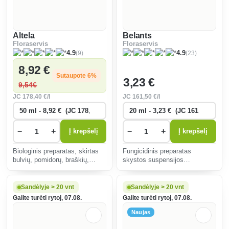
Altela
Belants
Floraservis
Floraservis
(9)
(23)
4.9
4.9
8
,92 €
Sutaupote 6%
3
,23 €
9
,54€
JC
178
,40 €/l
JC
161
,50 €/l
−
+
−
+
Į krepšelį
Į krepšelį
Biologinis preparatas, skirtas
Fungicidinis preparatas
bulvių, pomidorų, braškių,
skystos suspensijos
daržovių, vaismedžių ir
koncentrato pavidalo,
vynmedžių grybinėms ligoms
skiedžiamas vandeniu (SC),
(grybeliui, rauplėms) mažinti.
skirtas nuo grybinių kukurūzų,
Sandėlyje > 20 vnt
Sandėlyje > 20 vnt
vynuogių, vynuogių branduolių
Galite turėti rytoj, 07.08.
Galite turėti rytoj, 07.08.
ir kaulavaisių ligų.
Naujas