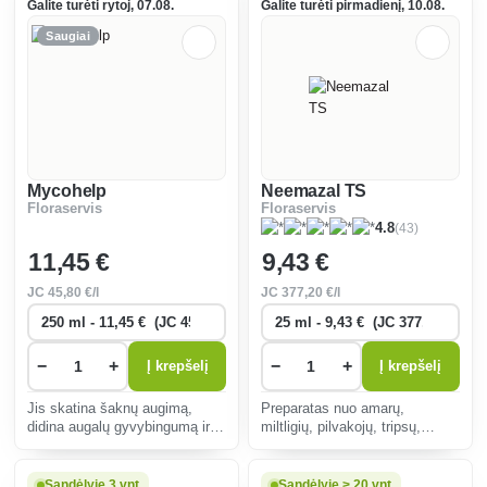
Galite turėti rytoj, 07.08.
Galite turėti pirmadienį, 10.08.
Saugiai
Mycohelp
Neemazal TS
Floraservis
Floraservis
(43)
4.8
11
,45 €
9
,43 €
JC
45
,80 €/l
JC
377
,20 €/l
−
+
−
+
Į krepšelį
Į krepšelį
Jis skatina šaknų augimą,
Preparatas nuo amarų,
didina augalų gyvybingumą ir
miltligių, pilvakojų, tripsų,
natūraliai apsaugo nuo ligų.
kandžių, erkių, erkių, vikšrų ir
Ekologiškas sprendimas
tripsų, pagamintas iš atogrąžų
sveikam dirvožemiui ir
medžio Antelaea azadirachta
Sandėlyje 3 vnt
Sandėlyje > 20 vnt