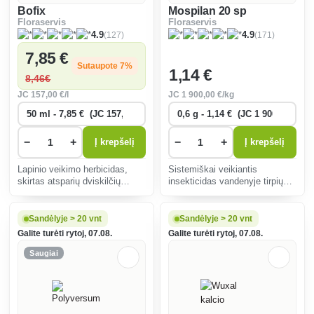
Bofix
Mospilan 20 sp
Floraservis
Floraservis
(127)
(171)
4.9
4.9
7
,85 €
Sutaupote 7%
1
,14 €
8
,46€
JC
157
,00 €/l
JC
1 900
,00 €/kg
−
+
−
+
Į krepšelį
Į krepšelį
Lapinio veikimo herbicidas,
Sistemiškai veikiantis
skirtas atsparių dviskilčių
insekticidas vandenyje tirpių
piktžolių, ypač gysločių ir
miltelių pavidalo, pasižymintis
kiaulpienių, naikinimui žolių
plačiu veikimo spektru.
sėklose, naujai sukurtose ir
Sandėlyje > 20 vnt
Sandėlyje > 20 vnt
senesnėse dekoratyvinėse
Galite turėti rytoj, 07.08.
Galite turėti rytoj, 07.08.
vejose, sporto aik
Saugiai