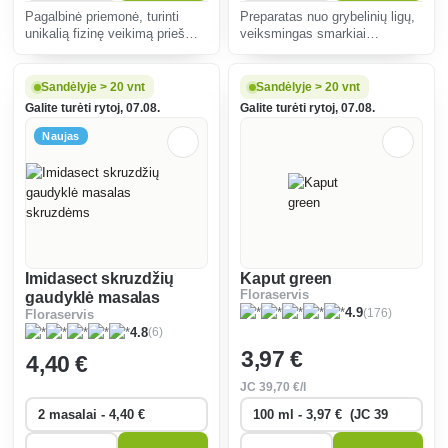
Pagalbinė priemonė, turinti
Preparatas nuo grybelinių ligų,
unikalią fizinę veikimą prieš
veiksmingas smarkiai
amarus ir čiulpiančius
užsikrėtus miltlige.
kenkėjus. Tinka visoms
kultūroms sode, šiltnamyje ir
Sandėlyje > 20 vnt
Sandėlyje > 20 vnt
balkone.
Galite turėti rytoj, 07.08.
Galite turėti rytoj, 07.08.
Naujas
Imidasect skruzdžių
Kaput green
Floraservis
gaudyklė masalas
(176)
4.9
Floraservis
skruzdėms
(6)
4.8
3
,97 €
4
,40 €
JC
39
,70 €/l