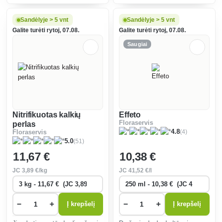
patogeniniams grybams ir
piktžolių kukurūzuose ir
bakterijoms.
durpynuose.
Sandėlyje > 5 vnt
Sandėlyje > 5 vnt
Galite turėti rytoj, 07.08.
Galite turėti rytoj, 07.08.
Saugiai
Nitrifikuotas kalkių
Effeto
Floraservis
perlas
(4)
4.8
Floraservis
(51)
5.0
11
,67 €
10
,38 €
JC
3
,89 €/kg
JC
41
,52 €/l
−
+
−
+
Į krepšelį
Į krepšelį