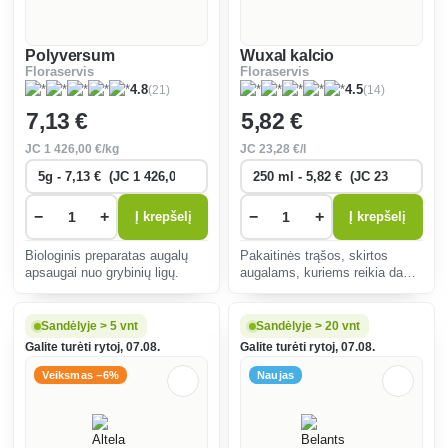
Polyversum
Wuxal kalcio
Floraservis
Floraservis
(21)
(14)
4.8
4.5
7
,13 €
5
,82 €
JC
1 426
,00 €/kg
JC
23
,28 €/l
−
+
−
+
Į krepšelį
Į krepšelį
Biologinis preparatas augalų
Pakaitinės trąšos, skirtos
apsaugai nuo grybinių ligų.
augalams, kuriems reikia daug
kalcio, ypač vaismedžių,
vynuogių, daržovių ir
dekoratyvinių sodų auginimui.
Sandėlyje > 5 vnt
Sandėlyje > 20 vnt
Galite turėti rytoj, 07.08.
Galite turėti rytoj, 07.08.
Veiksmas −6%
Naujas