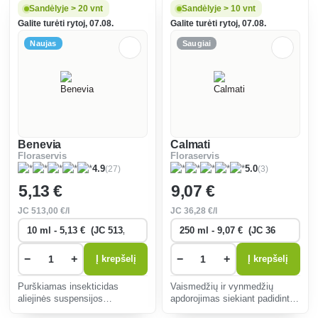
braškėms, avietėms,
augalų vegetacijos laikotarpiu ir
Sandėlyje > 20 vnt
Sandėlyje > 10 vnt
salotoms, paprikoms,
kitiems pasirinktiems
Galite turėti rytoj, 07.08.
Galite turėti rytoj, 07.08.
pomidorams apsaugoti nuo
pesticidams.
miltligės.
Naujas
Saugiai
Benevia
Calmati
Floraservis
Floraservis
(27)
(3)
4.9
5.0
5
,13 €
9
,07 €
JC
513
,00 €/l
JC
36
,28 €/l
−
+
−
+
Į krepšelį
Į krepšelį
Purškiamas insekticidas
Vaismedžių ir vynmedžių
aliejinės suspensijos
apdorojimas siekiant padidinti
koncentrato (OD) pavidalu,
augalų atsparumą (miltligė,