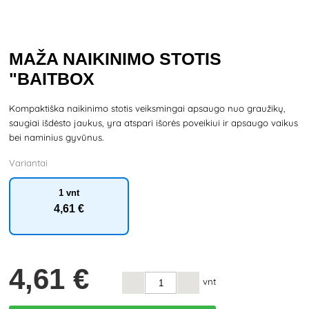
MAŽA NAIKINIMO STOTIS
"BAITBOX
Kompaktiška naikinimo stotis veiksmingai apsaugo nuo graužikų,
saugiai išdėsto jaukus, yra atspari išorės poveikiui ir apsaugo vaikus
bei naminius gyvūnus.
Variantai
1 vnt
4
,61 €
4
,61 €
vnt