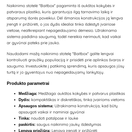
Naikinimo stotelė "Baitbox" pagaminta iš aukštos kokybės ir
patvaraus plastiko, kuris garantuoja ilgą tarnavimo laiką ir
atsparumą išorės poveikiui. Dėl išmanios konstrukcijos ją lengva
įrengti ir prižiūrėti, o jos dydis idealiai tinka išdėstyti įvairiose
vietose, neatkreipiant nepageidaujamo dėmesio. Užrakinama
sistema padidina saugumą, todėl nereikia nerimauti, kad vaikai
ar gyvūnai pateks prie jauko.
Naudodami mažą naikinimo stotelę "Baitbox" galite lengvai
kontroliuoti graužikų populiaciją ir prisidėti prie aplinkos švaros ir
saugumo. Investuokite į patikimą sprendimą, kuris apsaugos jūsų
turtą ir jo gyventojus nuo nepageidaujamų lankytojų.
Produkto parametrai
Medžiaga: aukštos kokybės ir patvarus plastikas
Medžiaga:
kompaktiškas ir diskretiškas, tinka įvairioms vietoms
Dydis:
Užrakinama konstrukcija, kad būtų
Apsaugos sistema:
apsaugoti vaikai ir naminiai gyvūnai
naudoti patalpose ir lauke
Tinka:
saugus naikinimo jaukų išdėstymas
paskirtis:
Lengva įrengti ir prižiūrėti
Lengva priežiūra: