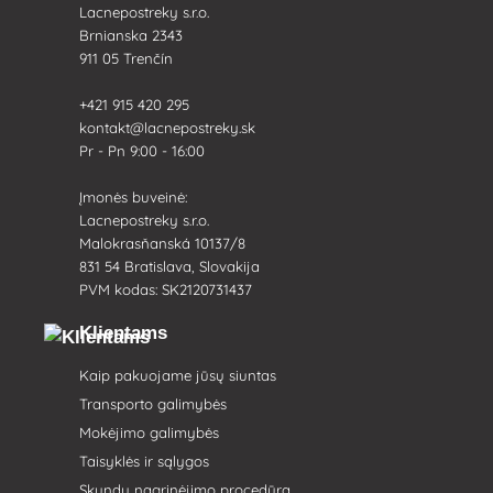
Lacnepostreky s.r.o.
Brnianska 2343
911 05 Trenčín
+421 915 420 295
kontakt@lacnepostreky.sk
Pr - Pn 9:00 - 16:00
Įmonės buveinė:
Lacnepostreky s.r.o.
Malokrasňanská 10137/8
831 54 Bratislava, Slovakija
PVM kodas: SK2120731437
Klientams
Kaip pakuojame jūsų siuntas
Transporto galimybės
Mokėjimo galimybės
Taisyklės ir sąlygos
Skundų nagrinėjimo procedūra