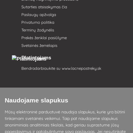
Sutarties atsisakymas čia
Paslaugų apžvalga
Privatumo politika
Terminų žodynėlis
Prekės ženklai pasiūlyme
Svetainės žemėlapis
Platintojams
Bendradarbiaukite su
www.lacnepostreky.sk
Naudojame slapukus
Visada suteiksime jums ekspertų patarimų
Mūsų elektroninė parduotuvė naudoja slapukus, kurie yra būtini
Skundai išnagrinėjami per 24 val
tinkamam svetainės veikimui. Taip pat naudojame slapukus
anoniminiais analitiniais tikslais, kad geriau suprastume jūsų
85 % sandėlyje esančių prekių
pageidavimus ir patobulintume savo paslaugas. Jei nesutinkate