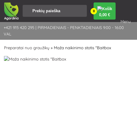
0
0
,00 €
Menu
+421 915 420 295 | PIRMADIENIAIS - PENKTADIENIAIS 9:00 - 16:00
VAL
Preparatai nuo graužikų
»
Maža naikinimo stotis "Baitbox