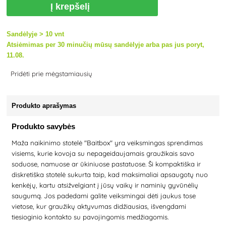
Į krepšelį
Sandėlyje > 10 vnt
Atsiėmimas per 30 minučių mūsų sandėlyje arba pas jus poryt,
11.08.
Pridėti prie mėgstamiausių
Produkto aprašymas
Produkto savybės
Maža naikinimo stotelė "Baitbox" yra veiksmingas sprendimas
visiems, kurie kovoja su nepageidaujamais graužikais savo
soduose, namuose ar ūkiniuose pastatuose. Ši kompaktiška ir
diskretiška stotelė sukurta taip, kad maksimaliai apsaugotų nuo
kenkėjų, kartu atsižvelgiant į jūsų vaikų ir naminių gyvūnėlių
saugumą. Jos padedami galite veiksmingai dėti jaukus tose
vietose, kur graužikų aktyvumas didžiausias, išvengdami
tiesioginio kontakto su pavojingomis medžiagomis.