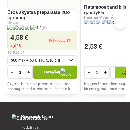
Ratamoosband klijų 
Bros skystas preparatas nuo
gaudyklė
apgamų
Papírna Moudrý
(2)
BROS
5.0
(13)
4.4
4
,58 €
Sutaupote 1%
2
,53 €
4
,62€
JC
9
,16 €/l
Ap
−
+
−
+
Į krepšelį
prie
Skystas biocidinis preparatas, skirtas
Knygos formos lipni spąsta
apsaugoti sodus, sporto aikšteles ir kt.
kitiems graužikams, paruošt
karto.
Susisiekite su
Padalinys: