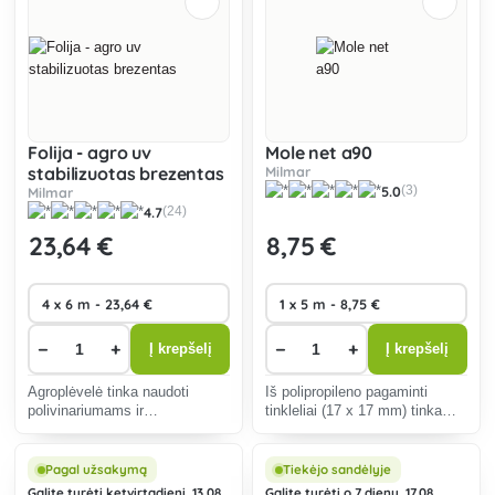
Folija - agro uv
Mole net a90
stabilizuotas brezentas
Milmar
5.0
(3)
Milmar
4.7
(24)
23
,64 €
8
,75 €
−
+
−
+
Į krepšelį
Į krepšelį
Agroplėvelė tinka naudoti
Iš polipropileno pagaminti
polivinariumams ir
tinkleliai (17 x 17 mm) tinka
polietileniniams šiltnamiams
šlaitams sutvirtinti nuo
dengti. Ji stabilizuota nuo
dirvožemio erozijos, taip pat po
ultravioletinių spindulių ir turėtų
vejos kilimais kaip veiksminga
Pagal užsakymą
Tiekėjo sandėlyje
tarnauti 2 ar daugiau metų.
apsauga nuo kurmių.
Galite turėti ketvirtadienį, 13.08.
Galite turėti o 7 dienų, 17.08.