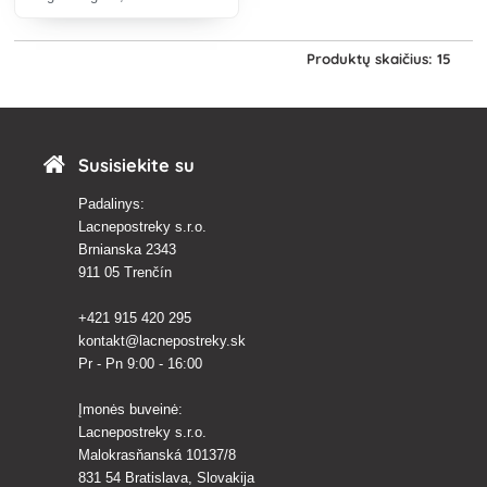
augalams, poilsio kampams,
šiltnamiams uždengti.
Užtamsinimo procentas - 90
Produktų skaičius: 15
%.
Susisiekite su
Padalinys:
Lacnepostreky s.r.o.
Brnianska 2343
911 05 Trenčín
+421 915 420 295
kontakt@lacnepostreky.sk
Pr - Pn 9:00 - 16:00
Įmonės buveinė:
Lacnepostreky s.r.o.
Malokrasňanská 10137/8
831 54 Bratislava, Slovakija