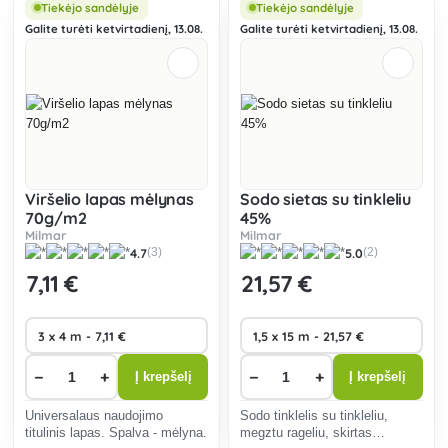
Šešėliavimo procentas - 65 %.
kaip žievės paklotas, neleidžia
Tiekėjo sandėlyje
Tiekėjo sandėlyje
augti piktžolėms ir apsaugo
Galite turėti ketvirtadienį, 13.08.
Galite turėti ketvirtadienį, 13.08.
nuo per didelio garavimo
Viršelio lapas mėlynas
Sodo sietas su tinkleliu
70g/m2
45%
Milmar
Milmar
4.7
5.0
(3)
(2)
7
,11 €
21
,57 €
−
+
−
+
Į krepšelį
Į krepšelį
Universalaus naudojimo
Sodo tinklelis su tinkleliu,
titulinis lapas. Spalva - mėlyna.
megztu rageliu, skirtas