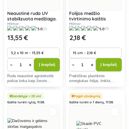
Neaustinė ruda UV
Folijos medžio
stabilizuota medžiaga.
tvirtinimo kaištis
50 g/m2
Milmar
Milmar
5.0
5.0
(3)
(2)
13
,55 €
2
,18 €
−
+
−
+
Į krepšelį
Į krepšelį
Ruda neaustinė agrotekstilė
Praktiškas plastikinis
puikiai tinka kaip žievės
smeigtukas folijai, tinklui,
paklotas, apsaugantis nuo
neaustinei medžiagai tvirtinti.
piktžolių augimo ir per didelio
garavimo iš dirvožemio. Svoris
Sandėlyje > 20 vnt
Pagal užsakymą
50 g/m2.
Galite turėti rytoj, 11.08.
Galite turėti o 7 dienų, 17.08.