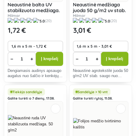
Neaustinė balta UV
Neaustinė medžiaga
stabilizuota medžiaga.
juoda 50 g/m2 uv stab.
17 g/m2
Milmar
Milmar
5.0
5.0
(20)
(20)
1
,72 €
3
,01 €
−
+
−
+
Į krepšelį
Į krepšelį
Dengiamasis audinys apsaugo
Neaustinė agrotekstilė juoda 50
augalus nuo šalčio ir kenkėjų.
g/m2 UV stab. saugo nuo
Stabilizuotas UV spindulių.
piktžolių peraugimo.
Tiekėjo sandėlyje
Sandėlyje > 10 vnt
Galite turėti o 7 dienų, 17.08.
Galite turėti rytoj, 11.08.