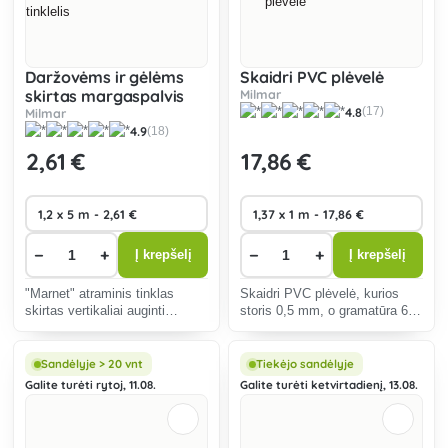
Daržovėms ir gėlėms
Skaidri PVC plėvelė
skirtas margaspalvis
Milmar
4.8
(17)
tinklelis
Milmar
4.9
(18)
2
,61 €
17
,86 €
−
+
−
+
Į krepšelį
Į krepšelį
"Marnet" atraminis tinklas
Skaidri PVC plėvelė, kurios
skirtas vertikaliai auginti
storis 0,5 mm, o gramatūra 625
agurkus ir visas vijoklines
g/m2, idealiai tinka automobilių
daržoves bei sodo augalus.
lakštams.
Sandėlyje > 20 vnt
Tiekėjo sandėlyje
Galite turėti rytoj, 11.08.
Galite turėti ketvirtadienį, 13.08.