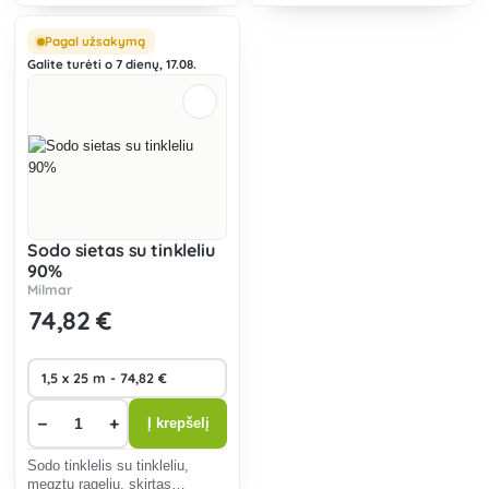
augalams, poilsio kampams,
šiltnamiams uždengti.
Užtamsinimo procentas - 45
Pagal užsakymą
%.
Galite turėti o 7 dienų, 17.08.
Sodo sietas su tinkleliu
90%
Milmar
74
,82 €
−
+
Į krepšelį
Sodo tinklelis su tinkleliu,
megztu rageliu, skirtas