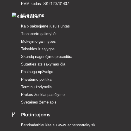
PVM kodas: SK2120731437
Klientams
Kaip pakuojame jūsų siuntas
Transporto galimybės
Mokėjimo galimybės
Taisyklės ir sąlygos
Skundų nagrinėjimo procedūra
Sutarties atsisakymas čia
Paslaugų apžvalga
Privatumo politika
Terminų žodynėlis
Prekės ženklai pasiūlyme
Svetainės žemėlapis
Platintojams
Bendradarbiaukite su
www.lacnepostreky.sk