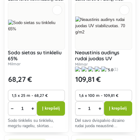
Sodo sietas su tinkleliu
Neaustinis audinys
65%
rudai juodas UV
Milmar
stabilizuotas. 70 g/m2
Milmar
5.0
(1)
68
,27 €
109
,81 €
−
+
−
+
Į krepšelį
Į krepšelį
Sodo tinklelis su tinkleliu,
Dėl savo dvispalvio dizaino
megztu rageliu, skirtas
rudai juoda neaustinė
augalams, poilsio kampams,
agrotekstilė tinka įvairioms
šiltnamiams uždengti.
dekoratyvinėms medžiagoms