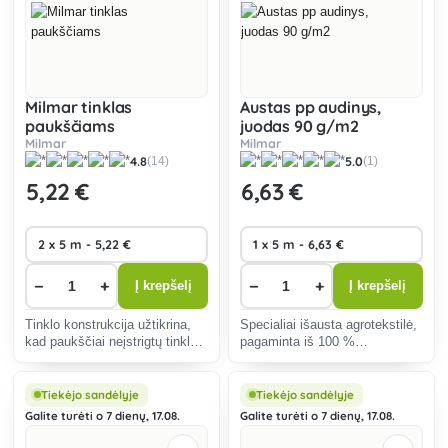
Milmar tinklas
Austas pp audinys,
paukščiams
juodas 90 g/m2
Milmar
Milmar
4.8
5.0
(14)
(1)
5
,22 €
6
,63 €
−
+
−
+
Į krepšelį
Į krepšelį
Tinklo konstrukcija užtikrina,
Specialiai išausta agrotekstilė,
kad paukščiai neįstrigtų tinkle
pagaminta iš 100 %
ir nebūtų sužeisti.
polipropileno juostelių, UV
spindulių stabilizuota
agrotekstilė, kurios ploto svoris
Tiekėjo sandėlyje
Tiekėjo sandėlyje
90 g/m2. Skirta naudoti žemės
Galite turėti o 7 dienų, 17.08.
Galite turėti o 7 dienų, 17.08.
ūkyje, sodininkystėje,