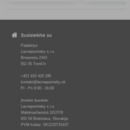
skirtos bulvėms maitinti.
dezinfekuoti, ypač nuo gryb
taip apsaugo kopūstines d
kopūstinius augalus nuo iš
Susisiekite su
Padalinys:
Lacnepostreky s.r.o.
Brnianska 2343
911 05 Trenčín
+421 915 420 295
kontakt@lacnepostreky.sk
Pr - Pn 9:00 - 16:00
Įmonės buveinė:
Lacnepostreky s.r.o.
Malokrasňanská 10137/8
831 54 Bratislava, Slovakija
PVM kodas: SK2120731437