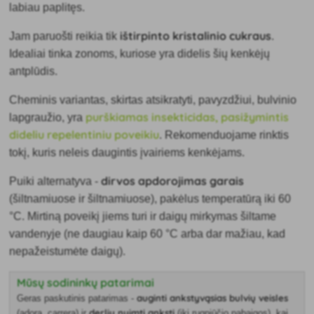
labiau paplitęs
.
ištirpinto kristalinio cukraus
Jam paruošti reikia tik
.
Idealiai tinka zonoms, kuriose yra didelis šių kenkėjų
antplūdis.
Cheminis variantas, skirtas atsikratyti, pavyzdžiui, bulvinio
purškiamas insekticidas, pasižymintis
lapgraužio, yra
dideliu repelentiniu poveikiu
. Rekomenduojame rinktis
tokį, kuris neleis daugintis įvairiems kenkėjams.
dirvos apdorojimas garais
Puiki alternatyva -
(šiltnamiuose ir šiltnamiuose), pakėlus temperatūrą iki 60
°C. Mirtiną poveikį jiems turi ir daigų mirkymas šiltame
vandenyje (ne daugiau kaip 60 °C arba dar mažiau, kad
nepažeistumėte daigų).
Mūsų sodininkų patarimai
auginti ankstyvąsias bulvių veisles
Geras paskutinis patarimas -
derlių nuimti anksti
(adora, carrera) ir
(iki rugpjūčio pabaigos), kai