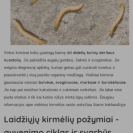
didelių bulvių derliaus
Vielos kirminai kelia ypatingą baimę dėl
nuostolių
. Jie pažeidžia augalų gumbus, šaknis ir svogūnėlius. Jie
mėgsta drėgnesnę aplinką, kurioje geriau gali susikurti tunelius ir
prasiskverbti į visą pasėlio organinę medžiagą. Vieliniai kirminai
bulvėse, svogūnuose, morkose ir burokėliuose
gausiausiai veisiasi
.
Jie taip pat nesižavi kukurūzais ir cukriniais runkeliais. Jie labai retai
puola stiebus ir tik kai kurios rūšys minta lapų sultimis. Daugiau
informacijos apie vielinius kirmėlius rasite anksčiau šiame tinklaraštyje.
Laidžiųjų kirmėlių požymiai -
gyvenimo ciklas ir svarbūs