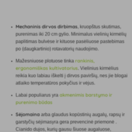
Mechaninis dirvos dirbimas
, kruopštus skutimas,
purenimas iki 20 cm gylio. Minimalus vielinių kirmėlių
paplitimas bulvėse ir kituose pasėliuose pastebimas
po (daugkartinio) rotavatorių naudojimo.
rankinis,
Mažesniuose plotuose tinka
ergonomiškas kultivatorius
. Vielinius kirmėlius
reikia kuo labiau iškelti į dirvos paviršių, nes jie blogai
atlaiko temperatūros pokyčius ir vėjus.
akmenimis barstymo ir
Labai populiarus yra
purenimo būdas
Sėjomaina
arba
glaudus kopūstinių augalų, rapsų ir
garstyčių sėjimas
yra gera prevencinė priemonė
.
Cianido dujos, kurių gausu šiuose augaluose,