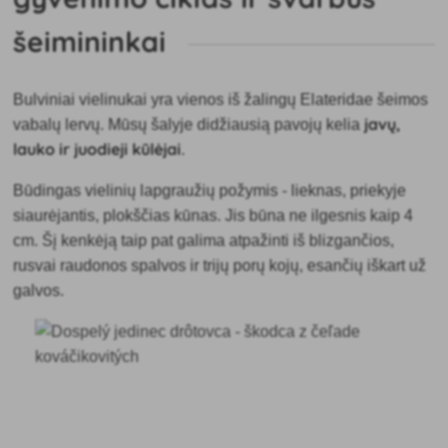
šeimininkai
Bulviniai vielinukai yra vienos iš žalingų Elateridae šeimos
javų,
vabalų lervų. Mūsų šalyje
didžiausią pavojų kelia
lauko ir juodieji kūlėjai
.
Būdingas vielinių lapgraužių požymis - lieknas, priekyje
siaurėjantis, plokščias kūnas. Jis būna ne ilgesnis kaip 4
cm. Šį kenkėją taip pat galima atpažinti iš blizgančios,
rusvai raudonos spalvos ir trijų porų kojų, esančių iškart už
galvos.