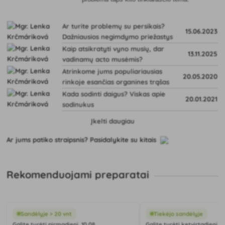
Ar turite problemų su persikais?
15.06.2023
Dažniausios negimdymo priežastys
Kaip atsikratyti vyno musių, dar
13.11.2025
vadinamų acto musėmis?
Atrinkome jums populiariausias
20.05.2020
rinkoje esančias organines trąšas
Kada sodinti daigus? Viskas apie
20.01.2021
sodinukus
Įkelti daugiau
Ar jums patiko straipsnis? Pasidalykite su kitais
Rekomenduojami preparatai
Sandėlyje > 20 vnt
Tiekėjo sandėlyje
Galite turėti pirmadienį, 10.08.
Galite turėti ketvirtadienį, 1