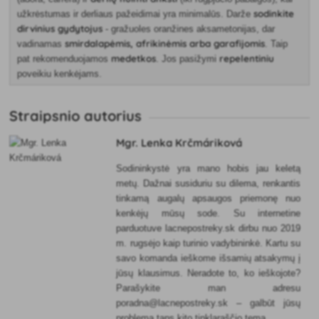
sodinkite
užkrėstumas ir derliaus pažeidimai yra minimalūs. Darže
dirvinius gydytojus
- gražuoles oranžines aksametonijas, dar
smirdalapėmis, afrikinėmis arba garafijomis
vadinamas
. Taip
medetkos
repelentiniu
pat rekomenduojamos
. Jos pasižymi
poveikiu kenkėjams.
Straipsnio autorius
Mgr. Lenka Krčmáriková
Sodininkystė yra mano hobis jau keletą
metų. Dažnai susiduriu su dilema, renkantis
tinkamą augalų apsaugos priemonę nuo
kenkėjų mūsų sode. Su internetine
parduotuve lacnepostreky.sk dirbu nuo 2019
m. rugsėjo kaip turinio vadybininkė. Kartu su
savo komanda ieškome išsamių atsakymų į
jūsų klausimus. Neradote to, ko ieškojote?
Parašykite man adresu
poradna@lacnepostreky.sk – galbūt jūsų
problema taps kito tinklaraščio tema.