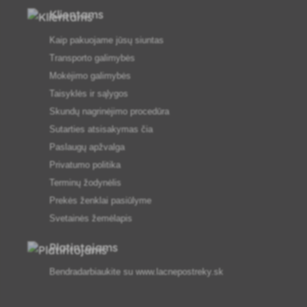
Klientams
Kaip pakuojame jūsų siuntas
Transporto galimybės
Mokėjimo galimybės
Taisyklės ir sąlygos
Skundų nagrinėjimo procedūra
Sutarties atsisakymas čia
Paslaugų apžvalga
Privatumo politika
Terminų žodynėlis
Prekės ženklai pasiūlyme
Svetainės žemėlapis
Platintojams
Bendradarbiaukite su
www.lacnepostreky.sk