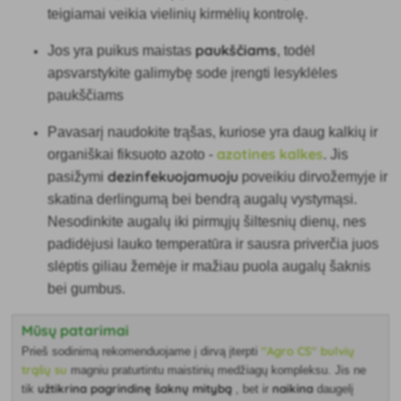
teigiamai veikia vielinių kirmėlių kontrolę.
paukščiams
Jos yra puikus maistas
, todėl
apsvarstykite galimybę
sode įrengti lesyklėles
paukščiams
Pavasarį naudokite trąšas, kuriose yra daug kalkių ir
azotines kalkes
organiškai fiksuoto azoto -
. Jis
dezinfekuojamuoju
pasižymi
poveikiu dirvožemyje ir
skatina derlingumą bei bendrą augalų vystymąsi.
Nesodinkite augalų iki pirmųjų šiltesnių dienų, nes
padidėjusi lauko temperatūra ir sausra priverčia juos
slėptis giliau žemėje ir mažiau puola augalų šaknis
bei gumbus.
Mūsų patarimai
"Agro CS" bulvių
Prieš sodinimą rekomenduojame į dirvą įterpti
trąšų su
magniu praturtintu maistinių medžiagų kompleksu. Jis ne
užtikrina pagrindinę šaknų mitybą
naikina
tik
, bet ir
daugelį