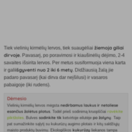
žiemoja giliai
Tiek vielinių kirmėlių lervos, tiek suaugėliai
dirvoje
.
Pavasarį, po poravimosi ir kiaušinėlių dėjimo, 2-4
savaites išsirita lervos. Per metus susiformuoja viena karta
išgyventi nuo 2 iki 6 metų
ir gali
. Didžiausią žalą jie
padaro pavasarį (kai dirva dar neįšilusi) ir vasaros
pabaigoje (iki rudens).
Dėmesio
nedirbamus laukus ir netoliese
Vielinių kirmėlių lervos mėgsta
esančius žolėtus plotus
ravėkite
. Todėl prieš sodinimą kruopščiai
piktžoles
sodinkite tik
po žolynų
. Bulves
ketvirtoje eilutėje
. Taip
pat sumažinkite sąlytį su kukurūzų augimo plotais ir kitų saldžiųjų
kukurūzų
maisto produktų buvimu. Ekologiškos
liekanos tampa