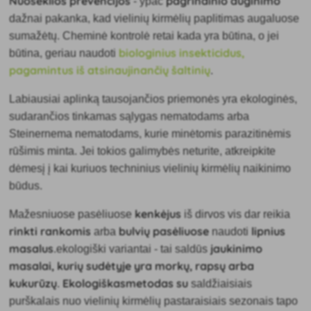
Nuoseklios prevencijos
pagrindinio auginimo
- ypač
dažnai pakanka, kad vielinių kirmėlių paplitimas augaluose
sumažėtų. Cheminė kontrolė retai kada yra būtina, o jei
biologinius insekticidus,
būtina, geriau naudoti
pagamintus iš atsinaujinančių šaltinių
.
Labiausiai
aplinką tausojančios priemonės yra ekologinės,
sudarančios tinkamas sąlygas nematodams arba
Steinernema nematodams, kurie minėtomis parazitinėmis
rūšimis minta. Jei tokios galimybės neturite, atkreipkite
dėmesį į kai kuriuos techninius vielinių kirmėlių naikinimo
būdus.
kenkėjus
Mažesniuose pasėliuose
iš dirvos vis dar reikia
rinkti rankomis
bulvių pasėliuose
lipnius
arba
naudoti
masalus
jaukinimo
.ekologiški
variantai - tai saldūs
masalai, kurių sudėtyje yra morkų, rapsų arba
kukurūzų
Ekologiškas
metodas su
.
saldžiaisiais
purškalais nuo vielinių kirmėlių
pastaraisiais sezonais tapo