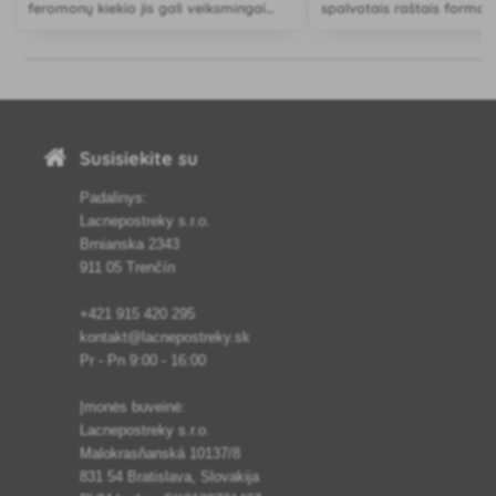
feromonų kiekio jis gali veiksmingai
spalvotais raštais forma.
privilioti ir sugauti vapsvas ir muses.
Susisiekite su
Padalinys:
Lacnepostreky s.r.o.
Brnianska 2343
911 05 Trenčín
+421 915 420 295
kontakt@lacnepostreky.sk
Pr - Pn 9:00 - 16:00
Įmonės buveinė:
Lacnepostreky s.r.o.
Malokrasňanská 10137/8
831 54 Bratislava, Slovakija