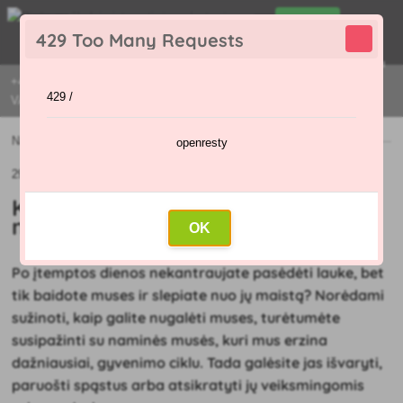
0
429 Too Many Requests
0
,00 €
Menu
+421 915 420 295 | PIRMADIENIAIS - PENKTADIENIAIS 9:00 - 16:00
429 /
VAL
Naujienos
»
Kaip kovoti su erzinančiomis musėmis?
openresty
29.07.2024
Kaip kovoti su erzinančiomis
musėmis?
OK
Po įtemptos dienos nekantraujate pasėdėti lauke, bet
tik baidote muses ir slepiate nuo jų maistą? Norėdami
sužinoti, kaip galite nugalėti muses, turėtumėte
susipažinti su naminės musės, kuri mus erzina
dažniausiai, gyvenimo ciklu. Tada galėsite jas išvaryti,
paruošti spąstus arba atsikratyti jų veiksmingomis