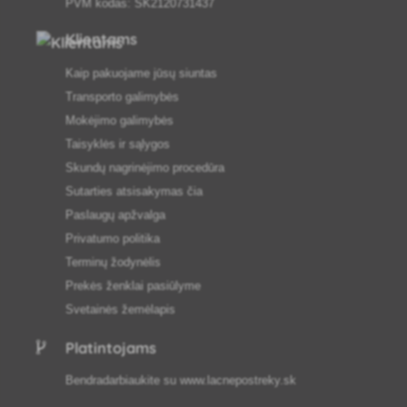
PVM kodas: SK2120731437
Klientams
Kaip pakuojame jūsų siuntas
Transporto galimybės
Mokėjimo galimybės
Taisyklės ir sąlygos
Skundų nagrinėjimo procedūra
Sutarties atsisakymas čia
Paslaugų apžvalga
Privatumo politika
Terminų žodynėlis
Prekės ženklai pasiūlyme
Svetainės žemėlapis
Platintojams
Bendradarbiaukite su
www.lacnepostreky.sk