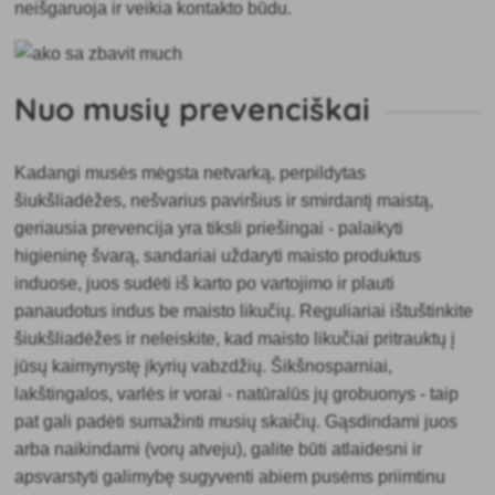
neišgaruoja ir veikia kontakto būdu.
Nuo musių prevenciškai
Kadangi musės mėgsta netvarką, perpildytas
šiukšliadėžes, nešvarius paviršius ir smirdantį maistą,
geriausia prevencija yra tiksli priešingai - palaikyti
higieninę švarą, sandariai uždaryti maisto produktus
induose, juos sudėti iš karto po vartojimo ir plauti
panaudotus indus be maisto likučių. Reguliariai ištuštinkite
šiukšliadėžes ir neleiskite, kad maisto likučiai pritrauktų į
jūsų kaimynystę įkyrių vabzdžių. Šikšnosparniai,
lakštingalos, varlės ir vorai - natūralūs jų grobuonys - taip
pat gali padėti sumažinti musių skaičių. Gąsdindami juos
arba naikindami (vorų atveju), galite būti atlaidesni ir
apsvarstyti galimybę sugyventi abiem pusėms priimtinu