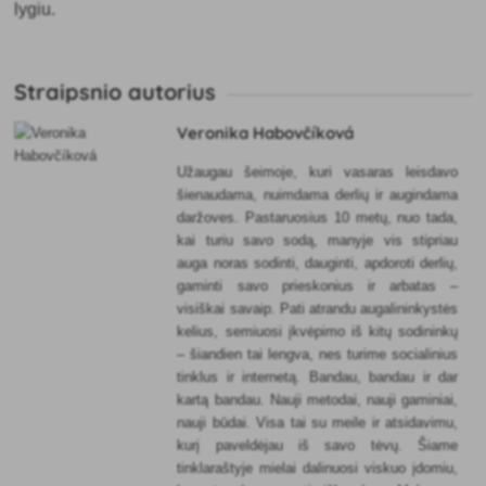
lygiu.
Straipsnio autorius
Veronika Habovčíková
Užaugau šeimoje, kuri vasaras leisdavo
šienaudama, nuimdama derlių ir augindama
daržoves. Pastaruosius 10 metų, nuo tada,
kai turiu savo sodą, manyje vis stipriau
auga noras sodinti, dauginti, apdoroti derlių,
gaminti savo prieskonius ir arbatas –
visiškai savaip. Pati atrandu augalininkystės
kelius, semiuosi įkvėpimo iš kitų sodininkų
– šiandien tai lengva, nes turime socialinius
tinklus ir internetą. Bandau, bandau ir dar
kartą bandau. Nauji metodai, nauji gaminiai,
nauji būdai. Visa tai su meile ir atsidavimu,
kurį paveldėjau iš savo tėvų. Šiame
tinklaraštyje mielai dalinuosi viskuo įdomiu,