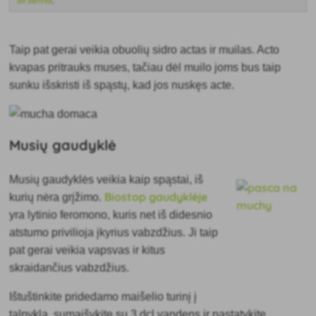
širšėmis
.
Taip pat gerai veikia obuolių sidro actas ir muilas. Acto
kvapas pritrauks muses, tačiau dėl muilo joms bus taip
sunku išskristi iš spąstų, kad jos nuskęs acte.
Musių gaudyklė
Musių gaudyklės veikia kaip spąstai, iš
Biostop gaudyklėje
kurių nėra grįžimo.
yra lytinio feromono, kuris net iš didesnio
atstumo privilioja įkyrius vabzdžius. Ji taip
pat gerai veikia vapsvas ir kitus
skraidančius vabzdžius.
Ištuštinkite pridedamo maišelio turinį į
talpyklą, sumaišykite su 3 dcl vandens ir pastatykite