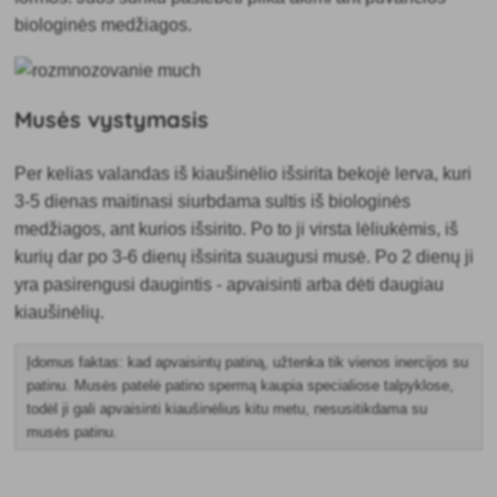
biologinės medžiagos.
Musės vystymasis
Per kelias valandas iš kiaušinėlio išsirita bekojė lerva, kuri
3-5 dienas maitinasi siurbdama sultis iš biologinės
medžiagos, ant kurios išsirito. Po to ji virsta lėliukėmis, iš
kurių dar po 3-6 dienų išsirita suaugusi musė. Po 2 dienų ji
yra pasirengusi daugintis - apvaisinti arba dėti daugiau
kiaušinėlių.
Įdomus faktas: kad apvaisintų patiną, užtenka tik vienos inercijos su
patinu. Musės patelė patino spermą kaupia specialiose talpyklose,
todėl ji gali apvaisinti kiaušinėlius kitu metu, nesusitikdama su
musės patinu.