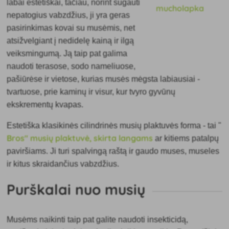
labai estetiškai, tačiau, norint sugauti
nepatogius vabzdžius, ji yra geras
pasirinkimas kovai su musėmis, net
atsižvelgiant į nedidelę kainą ir ilgą
veiksmingumą. Ją taip pat galima
naudoti terasose, sodo nameliuose,
pašiūrėse ir vietose, kurias musės mėgsta labiausiai -
tvartuose, prie kaminų ir visur, kur tvyro gyvūnų
ekskrementų kvapas.
Estetiška klasikinės cilindrinės musių plaktuvės forma - tai "
Bros" musių plaktuvė, skirta langams
ar kitiems patalpų
paviršiams. Ji turi spalvingą raštą ir gaudo muses, museles
ir kitus skraidančius vabzdžius.
Purškalai nuo musių
Musėms naikinti taip pat galite naudoti insekticidą,