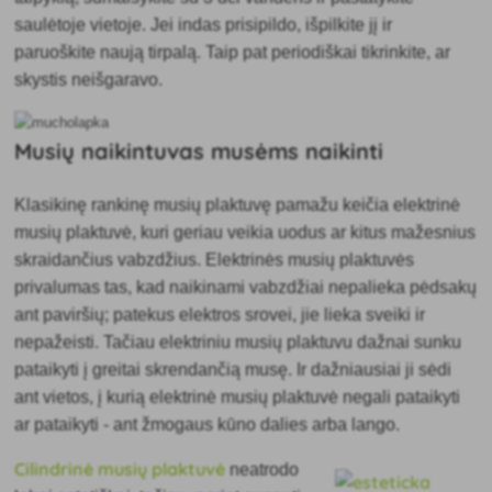
saulėtoje vietoje. Jei indas prisipildo, išpilkite jį ir
paruoškite naują tirpalą. Taip pat periodiškai tikrinkite, ar
skystis neišgaravo.
Musių naikintuvas musėms naikinti
Klasikinę rankinę musių plaktuvę pamažu keičia elektrinė
musių plaktuvė, kuri geriau veikia uodus ar kitus mažesnius
skraidančius vabzdžius. Elektrinės musių plaktuvės
privalumas tas, kad naikinami vabzdžiai nepalieka pėdsakų
ant paviršių; patekus elektros srovei, jie lieka sveiki ir
nepažeisti. Tačiau elektriniu musių plaktuvu dažnai sunku
pataikyti į greitai skrendančią musę. Ir dažniausiai ji sėdi
ant vietos, į kurią elektrinė musių plaktuvė negali pataikyti
ar pataikyti - ant žmogaus kūno dalies arba lango.
Cilindrinė musių plaktuvė
neatrodo