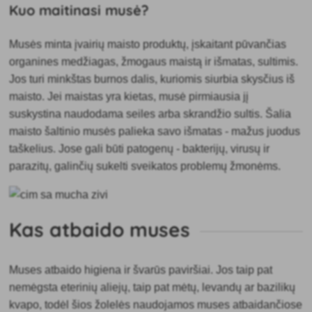
Kuo maitinasi musė?
Musės minta įvairių maisto produktų, įskaitant pūvančias
organines medžiagas, žmogaus maistą ir išmatas, sultimis.
Jos turi minkštas burnos dalis, kuriomis siurbia skysčius iš
maisto. Jei maistas yra kietas, musė pirmiausia jį
suskystina naudodama seiles arba skrandžio sultis. Šalia
maisto šaltinio musės palieka savo išmatas - mažus juodus
taškelius. Jose gali būti patogenų - bakterijų, virusų ir
parazitų, galinčių sukelti sveikatos problemų žmonėms.
Kas atbaido muses
Muses atbaido higiena ir švarūs paviršiai. Jos taip pat
nemėgsta eterinių aliejų, taip pat mėtų, levandų ar bazilikų
kvapo, todėl šios žolelės naudojamos muses atbaidančiose