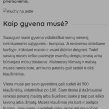
priemonėmis.
Kaip gyvena musė?
Suaugusi musė gyvena vidutiniškai vieną mėnesį,
netinkamomis sąlygomis - trumpiau. Ji nesiveisia dideliame
karštyje, trūkstant maisto ir esant didelei drėgmei. Todėl
vasarą musės ieško pavėsyje esančių dengtų terasų arba
būriuojasi mūsų būstuose. Malonesnį klimatą ir maistą
musės randa bute, ant kurio patelės gali sėdėti ir dėti
kiaušinėlius.
Viena musė per savo gyvenimą gali sudėti iki 500
kiaušinėlių, vidutiniškai po 100. Šiam tikslui ji dažniausiai
renkasi pūvantį maistą arba šiukšles; lauke ji taip pat ieško
lavonų arba išmatų. Musės kiaušiniai yra balti ir pailgos
formos. Juos sunku pastebėti plika akimi ant pūvančios