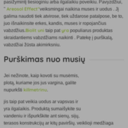
pasižymintį tiesioginiu arba ilgalaikiu poveikiu. Pavyzdžiui,
Areosol Effect"
"
veiksmingai naikina muses ir uodus
. Jį
galima naudoti tiek atvirose, tiek uždarose patalpose, be to,
juo išnaikinsite erkes, kandis, muses ir ropojančius
Biolit uni
yra
vabzdžius.
taip pat
populiarus produktas
skraidantiems vabzdžiams naikinti
. Patekę į purškalą,
vabzdžiai žūsta akimirksniu.
Purškimas nuo musių
Jei nežinote, kaip kovoti su musėmis,
plotą, kuriame jos jus vargina, galite
killmetrinu
nupurkšti
.
jis taip pat veikia uodus ar vapsvas ir
yra ilgalaikis. Produktą sumaišykite su
vandeniu ir išpurkškite ant sienų, sijų,
terasos konstrukcijų ar kitų paviršių. veiklioji medžiaga