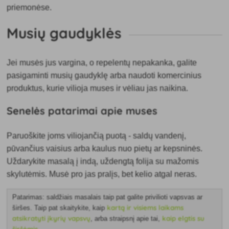
priemonėse.
Musių gaudyklės
Jei musės jus vargina, o repelentų nepakanka, galite
pasigaminti musių gaudyklę arba naudoti komercinius
produktus, kurie vilioja muses ir vėliau jas naikina.
Senelės patarimai apie muses
Paruoškite joms viliojančią puotą - saldų vandenį,
pūvančius vaisius arba kaulus nuo pietų ar kepsninės.
Uždarykite masalą į indą, uždengtą folija su mažomis
skylutėmis. Musė pro jas pralįs, bet kelio atgal neras.
Patarimas: saldžiais masalais taip pat galite privilioti vapsvas ar
kartą ir visiems laikams
širšes. Taip pat skaitykite, kaip
atsikratyti įkyrių vapsvų
kaip elgtis su
, arba straipsnį apie tai,