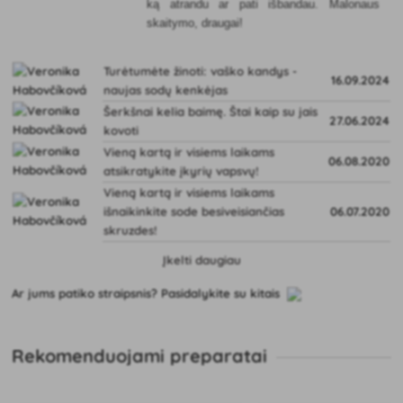
ką atrandu ar pati išbandau. Malonaus
skaitymo, draugai!
Turėtumėte žinoti: vaško kandys -
16.09.2024
naujas sodų kenkėjas
Šerkšnai kelia baimę. Štai kaip su jais
27.06.2024
kovoti
Vieną kartą ir visiems laikams
06.08.2020
atsikratykite įkyrių vapsvų!
Vieną kartą ir visiems laikams
išnaikinkite sode besiveisiančias
06.07.2020
skruzdes!
Įkelti daugiau
Ar jums patiko straipsnis? Pasidalykite su kitais
Rekomenduojami preparatai