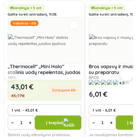
Sandėlyje > 5 vnt
Sandėlyje > 5 vnt
Galite turėti antradienį, 11.08.
Galite turėti antradienį, 11.08
Veiksmas −6%
„Thermacell“ „Mini Halo“
Bros vapsvų ir musių
stalinis uodų repelentas, juodos
su preparatu
spalvos
BROS
SBM
4.5
(4)
43
,01 €
Sutaupote 6%
6
,01 €
45
,77€
−
+
−
+
Į krepšelį
Į kre
Stalinis uodų atbaidymo prietaisas,
Jis naudojamas kambaryj