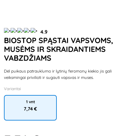
4.9
BIOSTOP SPĄSTAI VAPSVOMS,
MUSĖMS IR SKRAIDANTIEMS
VABZDŽIAMS
Dėl puikaus patrauklumo ir lytinių feromonų kiekio jis gali
veiksmingai privilioti ir sugauti vapsvas ir muses.
Variantai
1 vnt
7
,74 €