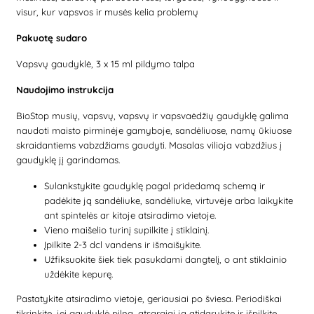
visur, kur vapsvos ir musės kelia problemų
Pakuotę sudaro
Vapsvų gaudyklė, 3 x 15 ml pildymo talpa
Naudojimo instrukcija
BioStop musių, vapsvų, vapsvų ir vapsvaėdžių gaudyklę galima
naudoti maisto pirminėje gamyboje, sandėliuose, namų ūkiuose
skraidantiems vabzdžiams gaudyti. Masalas vilioja vabzdžius į
gaudyklę jį garindamas.
Sulankstykite gaudyklę pagal pridedamą schemą ir
padėkite ją sandėliuke, sandėliuke, virtuvėje arba laikykite
ant spintelės ar kitoje atsiradimo vietoje.
Vieno maišelio turinį supilkite į stiklainį.
Įpilkite 2-3 dcl vandens ir išmaišykite.
Užfiksuokite šiek tiek pasukdami dangtelį, o ant stiklainio
uždėkite kepurę.
Pastatykite atsiradimo vietoje, geriausiai po šviesa. Periodiškai
tikrinkite, jei gaudyklė pilna, atsargiai ją atidarykite ir išpilkite