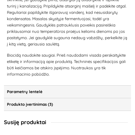
turinį į kanalizaciją. Pripildykite atsarginį maišelį ir padėkite atgal.
Reguliariai papildykite išgaravusį vandenį, kad nesusidarytų
kondensatas. Masalas skystyje fermentuojasi, todėl yra
veiksmingesnis. Gaudyklės patrauklusis poveikis pasireiškia
priklausomai nuo temperatūros praėjus kelioms dienoms po jos
pastatymo. Jei gaudyklė sugauna nedaug vabzdžių, perkelkite ją
į kitą vietą, geriausia saulėtą.
Biocidą naudokite saugiai. Prieš naudodami visada perskaitykite
etiketę ir informaciją apie produktą. Techninės specifikacijos gali
būti keičiamos be atskiro įspėjimo. Nuotraukos yra tik
informacinio pobūdžio.
Parametrų lentelė
Produkto įvertinimas (3)
Susiję produktai