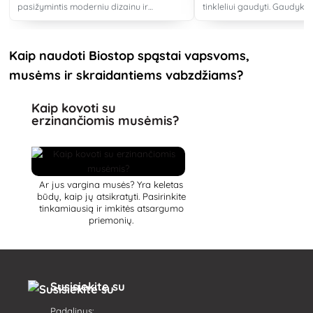
pasižymintis moderniu dizainu ir
tinkleliui gaudyti. Gaudykl
ilgaamžiškumu.
tam tikru atstumu nuo poils
terasos, atviro lango, kad 
praskristų pro šalį, kol pasi
Kaip naudoti Biostop spąstai vapsvoms,
musėms ir skraidantiems vabzdžiams?
Kaip kovoti su
erzinančiomis musėmis?
Ar jus vargina musės? Yra keletas
būdų, kaip jų atsikratyti. Pasirinkite
tinkamiausią ir imkitės atsargumo
priemonių.
Susisiekite su
Padalinys: