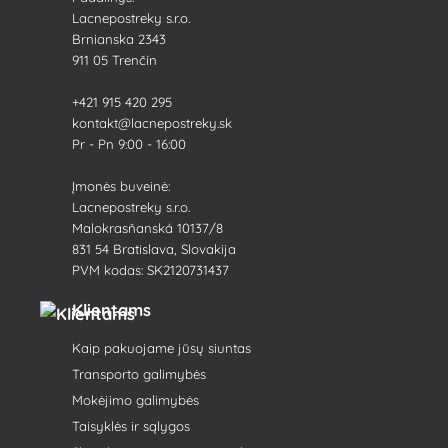
Lacnepostreky s.r.o.
Brnianska 2343
911 05 Trenčín
+421 915 420 295
kontakt@lacnepostreky.sk
Pr - Pn 9:00 - 16:00
Įmonės buveinė:
Lacnepostreky s.r.o.
Malokrasňanská 10137/8
831 54 Bratislava, Slovakija
PVM kodas: SK2120731437
Klientams
Kaip pakuojame jūsų siuntas
Transporto galimybės
Mokėjimo galimybės
Taisyklės ir sąlygos