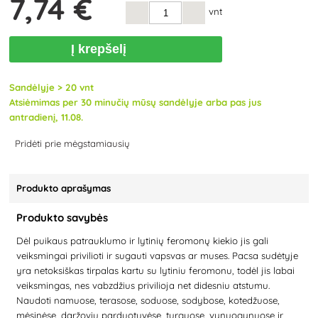
7
,74 €
vnt
Į krepšelį
Sandėlyje > 20 vnt
Atsiėmimas per 30 minučių mūsų sandėlyje arba pas jus
antradienį, 11.08.
Pridėti prie mėgstamiausių
Produkto aprašymas
Produkto savybės
Dėl puikaus patrauklumo ir lytinių feromonų kiekio jis gali
veiksmingai privilioti ir sugauti vapsvas ar muses. Pacsa sudėtyje
yra netoksiškas tirpalas kartu su lytiniu feromonu, todėl jis labai
veiksmingas, nes vabzdžius privilioja net didesniu atstumu.
Naudoti namuose, terasose, soduose, sodybose, kotedžuose,
mėsinėse, daržovių parduotuvėse, turguose, vynuogynuose ir