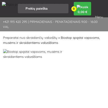
0
0
,00 €
Menu
+421 915 420 295 | PIRMADIENIAIS - PENKTADIENIAIS 9:00 - 16:00
VAL
Preparatai nuo skraidančių vabzdžių
»
Biostop spąstai vapsvoms,
musėms ir skraidantiems vabzdžiams