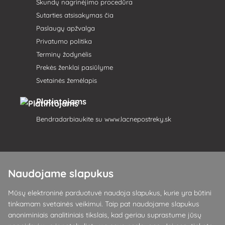
Skundų nagrinėjimo procedūra
Sutarties atsisakymas čia
Paslaugų apžvalga
Privatumo politika
Terminų žodynėlis
Prekės ženklai pasiūlyme
Svetainės žemėlapis
Platintojams
Bendradarbiaukite su
www.lacnepostreky.sk
Naudojame slapukus
Visada suteiksime jums ekspertų patarimų
Mūsų elektroninė parduotuvė naudoja slapukus, kurie yra būtini
Skundai išnagrinėjami per 24 val
tinkamam svetainės veikimui. Taip pat naudojame slapukus
anoniminiais analitiniais tikslais, kad geriau suprastume jūsų
85 % sandėlyje esančių prekių